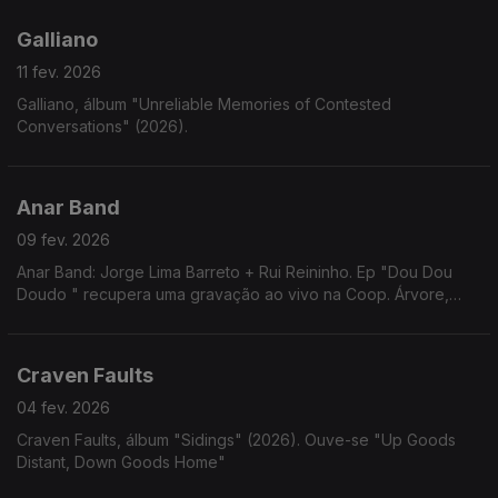
Galliano
11 fev. 2026
Galliano, álbum "Unreliable Memories of Contested
Conversations" (2026).
Anar Band
09 fev. 2026
Anar Band: Jorge Lima Barreto + Rui Reininho. Ep "Dou Dou
Doudo " recupera uma gravação ao vivo na Coop. Árvore,
Porto, emitida no programa "Obrigatório Não Ver" de Ana
Hatherley, em 1978.
Craven Faults
04 fev. 2026
Craven Faults, álbum "Sidings" (2026). Ouve-se "Up Goods
Distant, Down Goods Home"