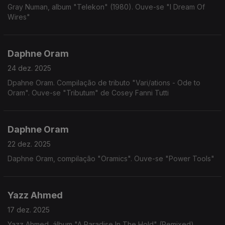
Gray Numan, album "Telekon" (1980). Ouve-se "I Dream Of
Wires"
Daphne Oram
24 dez. 2025
Dpahne Oram. Compilação de tributo "Vari/ations - Ode to
Oram". Ouve-se "Tributum" de Cosey Fanni Tutti
Daphne Oram
22 dez. 2025
Daphne Oram, compilação "Oramics". Ouve-se "Power Tools"
Yazz Ahmed
17 dez. 2025
Yazz Ahmed, álbum "A Paradise In The Hold" (Remixed).