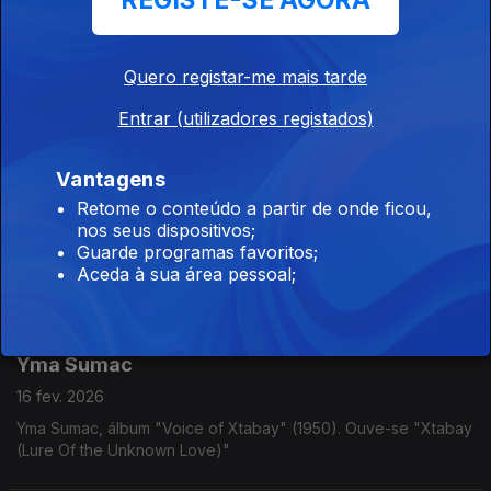
REGISTE-SE AGORA
Autechre
Quero registar-me mais tarde
23 fev. 2026
Entrar (utilizadores registados)
Autechre, "Slip", álbum "Amber" (1998)
Vantagens
Fábio de Almeida
Retome o conteúdo a partir de onde ficou,
nos seus dispositivos;
18 fev. 2026
Guarde programas favoritos;
Fábio de Almeida, album "Requiem For A Dragon" na Dox
Aceda à sua área pessoal;
Records. Ouve-se "Kitsune Pulse
Yma Sumac
16 fev. 2026
Yma Sumac, álbum "Voice of Xtabay" (1950). Ouve-se "Xtabay
(Lure Of the Unknown Love)"