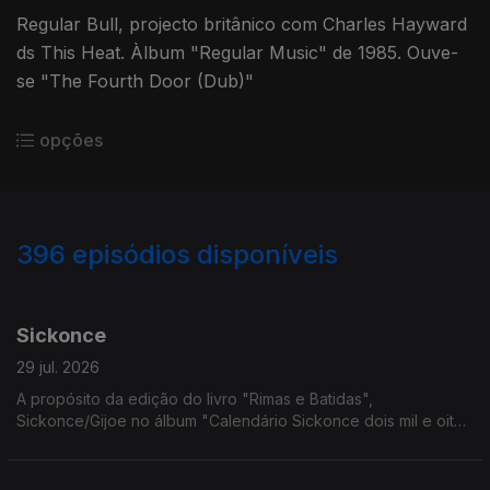
Regular Bull, projecto britânico com Charles Hayward
ds This Heat. Àlbum "Regular Music" de 1985. Ouve-
se "The Fourth Door (Dub)"
opções
396
episódios disponíveis
937904
927161
917820
908334
899040
889962
880149
869958
864115
Sickonce
29 jul. 2026
A propósito da edição do livro "Rimas e Batidas",
Sickonce/Gijoe no álbum "Calendário Sickonce dois mil e oito".
Ouve-se "7 de Julho".