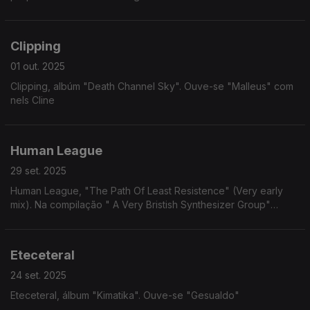
Clipping
01 out. 2025
Clipping, albúm "Death Channel Sky". Ouve-se "Malleus" com
nels Cline
Human League
29 set. 2025
Human League, "The Path Of Least Resistence" (Very early
mix). Na compilação " A Very Bristish Synthesizer Group"
(2016)
Eteceteral
24 set. 2025
Eteceteral, álbum "Kimatika". Ouve-se "Gesualdo"