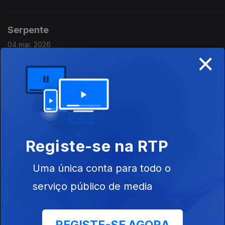
Serpente
04 mar. 2026
×
Serpente (Bruno Silva), "Visita de Fogo". Ouve-se "Partes
Nada"
O'Bryan
02 mar. 2026
O'Bryan, album "You and I" (1983). Ouve-se "I'm Freaky"
Registe-se na RTP
Uma única conta para todo o
Shane Parish
serviço público de media
25 fev. 2026
Shane Parish, álbum 2Autechre Guitar" (2026). Ouve-se "Slip"