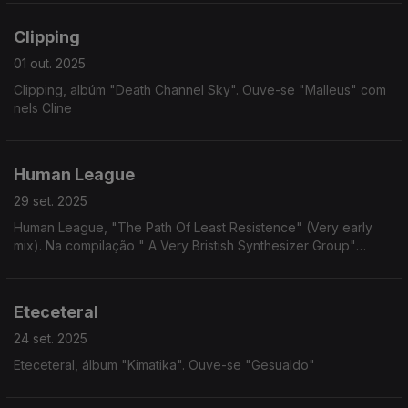
Clipping
01 out. 2025
Clipping, albúm "Death Channel Sky". Ouve-se "Malleus" com
nels Cline
Human League
29 set. 2025
Human League, "The Path Of Least Resistence" (Very early
mix). Na compilação " A Very Bristish Synthesizer Group"
(2016)
Eteceteral
24 set. 2025
Eteceteral, álbum "Kimatika". Ouve-se "Gesualdo"