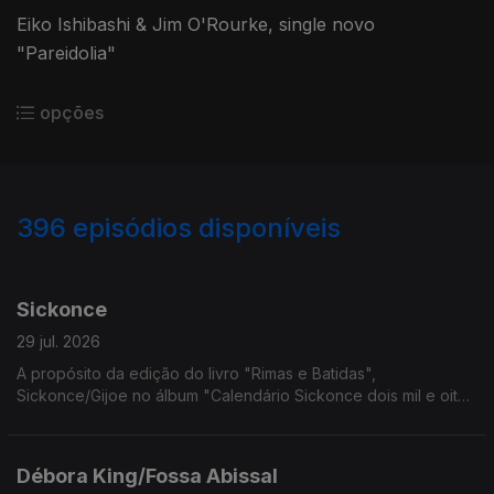
Eiko Ishibashi & Jim O'Rourke, single novo
"Pareidolia"
opções
396
episódios disponíveis
937904
927161
917820
908334
899040
889962
880149
869958
864115
Sickonce
29 jul. 2026
A propósito da edição do livro "Rimas e Batidas",
Sickonce/Gijoe no álbum "Calendário Sickonce dois mil e oito".
Ouve-se "7 de Julho".
Débora King/Fossa Abissal