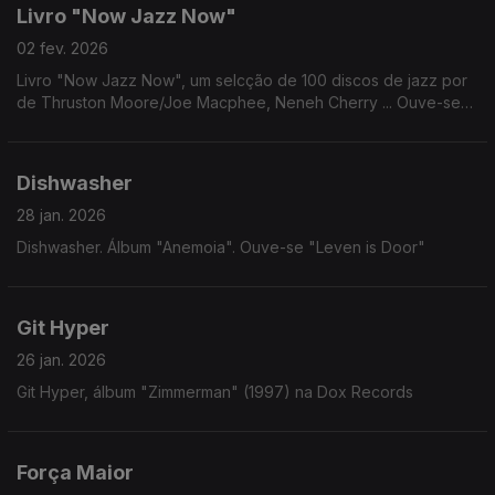
Livro "Now Jazz Now"
02 fev. 2026
Livro "Now Jazz Now", um selcção de 100 discos de jazz por
de Thruston Moore/Joe Macphee, Neneh Cherry ... Ouve-se
Full Moon Ensemble: "King Kong" (1974)
Dishwasher
28 jan. 2026
Dishwasher. Álbum "Anemoia". Ouve-se "Leven is Door"
Git Hyper
26 jan. 2026
Git Hyper, álbum "Zimmerman" (1997) na Dox Records
Força Maior