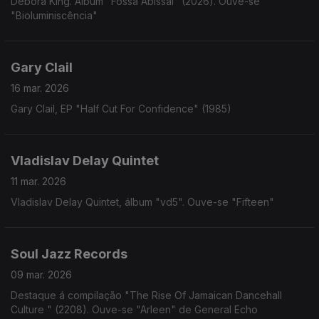
Debora King. Álbum "Fossa Abissal" (2026). Ouve-se
"Bioluminiscência"
Gary Clail
16 mar. 2026
Gary Clail, EP "Half Cut For Confidence" (1985)
Vladislav Delay Quintet
11 mar. 2026
Vladislav Delay Quintet, álbum "vd5". Ouve-se "Fifteen"
Soul Jazz Records
09 mar. 2026
Destaque á compilação "The Rise Of Jamaican Dancehall
Culture " (2208). Ouve-se "Arleen" de General Echo