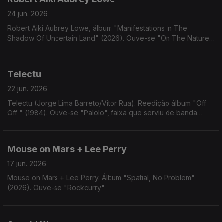
24 jun. 2026
Robert Aiki Aubrey Lowe, álbum "Manifestations In The
Shadow Of Uncertain Land" (2026). Ouve-se "On The Nature
Of Human Memory"
Telectu
22 jun. 2026
Telectu (Jorge Lima Barreto/Vitor Rua). Reedição álbum "Off
Off " (1984). Ouve-se "Palolo", faixa que serviu de banda
sonora ao filme "Om", de António Palolo
Mouse on Mars + Lee Perry
17 jun. 2026
Mouse on Mars + Lee Perry. Álbum "Spatial, No Problem"
(2026). Ouve-se "Rockcurry"