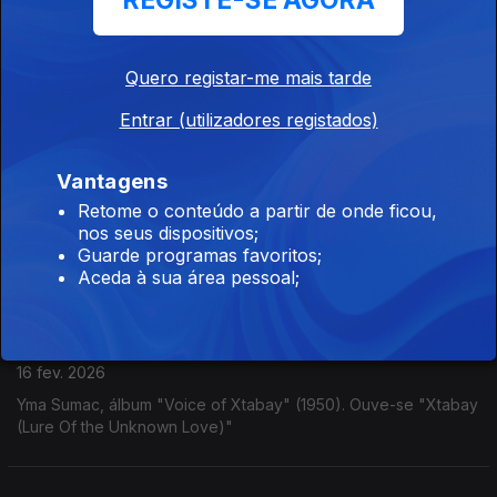
REGISTE-SE AGORA
Autechre
23 fev. 2026
Quero registar-me mais tarde
Autechre, "Slip", álbum "Amber" (1998)
Entrar (utilizadores registados)
Fábio de Almeida
Vantagens
18 fev. 2026
Retome o conteúdo a partir de onde ficou,
nos seus dispositivos;
Fábio de Almeida, album "Requiem For A Dragon" na Dox
Guarde programas favoritos;
Records. Ouve-se "Kitsune Pulse
Aceda à sua área pessoal;
Yma Sumac
16 fev. 2026
Yma Sumac, álbum "Voice of Xtabay" (1950). Ouve-se "Xtabay
(Lure Of the Unknown Love)"