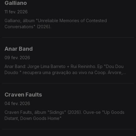
Galliano
11 fev. 2026
Galliano, álbum "Unreliable Memories of Contested
Conversations" (2026).
Anar Band
09 fev. 2026
Anar Band: Jorge Lima Barreto + Rui Reininho. Ep "Dou Dou
Doudo " recupera uma gravação ao vivo na Coop. Árvore,
Porto, emitida no programa "Obrigatório Não Ver" de Ana
Hatherley, em 1978.
Craven Faults
04 fev. 2026
Craven Faults, álbum "Sidings" (2026). Ouve-se "Up Goods
Distant, Down Goods Home"