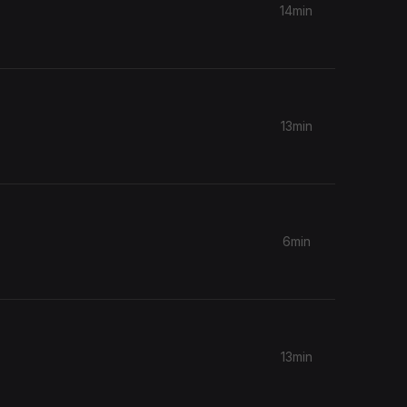
14min
13min
6min
13min