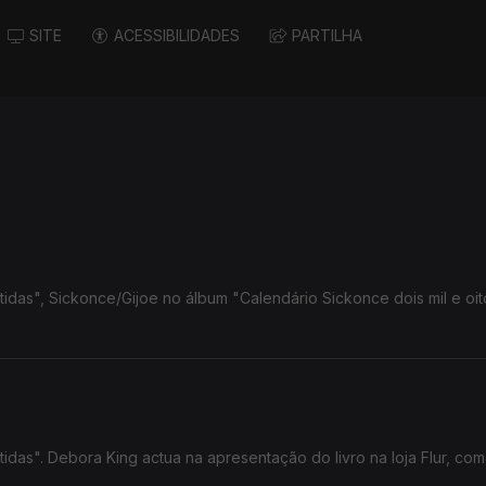
SITE
ACESSIBILIDADES
PARTILHA
tidas", Sickonce/Gijoe no álbum "Calendário Sickonce dois mil e oi
tidas". Debora King actua na apresentação do livro na loja Flur, co