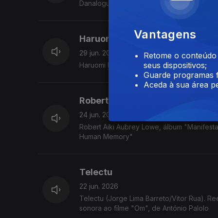
Danalogue, álbum "Teleportations" (2026)
Vantagens
Haruomi Hosono
29 jun. 2026
Retome o conteúdo a
seus dispositivos;
Haruomi Hosono/Tin Pan Alley "In China 
Guarde programas f
Aceda à sua área pe
Robert Aiki Aubrey Lowe
24 jun. 2026
Robert Aiki Aubrey Lowe, álbum "Manifest
Human Memory"
Telectu
22 jun. 2026
Telectu (Jorge Lima Barreto/Vitor Rua). Re
sonora ao filme "Om", de António Palolo