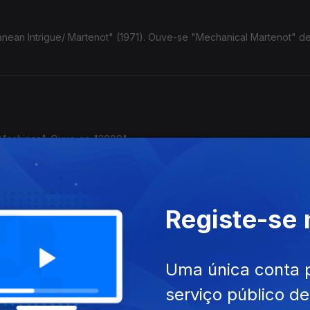
anean Intrigue/ Martenot" (1971). Ouve-se "Mechanical Martenot" d
 Machines". Ouve-se "3000"
Registe-se
1984). Ouve-se "Marcia Baila"
Uma única conta 
serviço público d