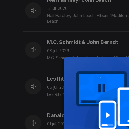
13 jul. 2026
Neil Hardley/ John Leach. Álbum "Mediterr
Leach
M.C. Schmidt & John Berndt
08 jul. 2026
M.C. Schmidt & John Berndt, álbum "Cloud
Les Rita Mitsouko
06 jul. 2026
Les Rita Mitsouko, álbum "Rita Mitsouko" (
Danalogue
01 jul. 2026