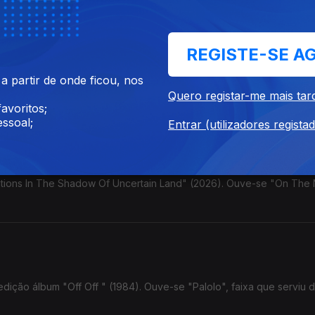
. Ouve-se "Moebius Triptych".
REGISTE-SE A
 partir de onde ficou, nos
Town", concerto de 1976 agora editado. Ouve-se "Chattanooga Cho
Quero registar-me mais tar
avoritos;
ssoal;
Entrar (utilizadores regista
ations In The Shadow Of Uncertain Land" (2026). Ouve-se "On The 
edição álbum "Off Off " (1984). Ouve-se "Palolo", faixa que serviu