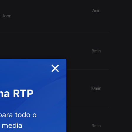
7min
e John
8min
×
10min
 na RTP
para todo o
e media
9min