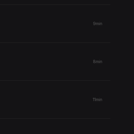
9min
8min
11min