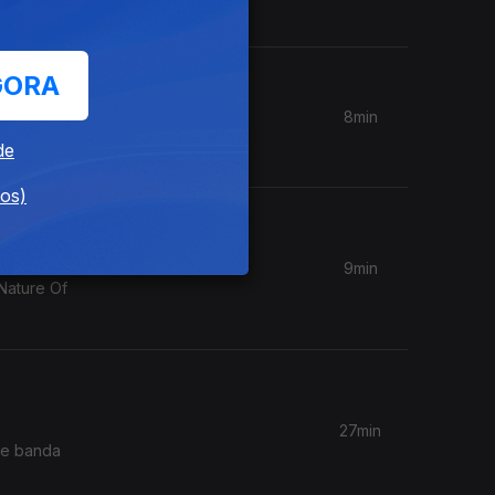
GORA
8min
o Choo"
de
dos)
9min
Nature Of
27min
 de banda