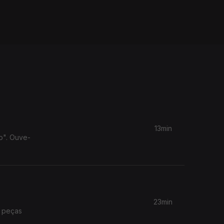
13min
to". Ouve-
23min
m peças