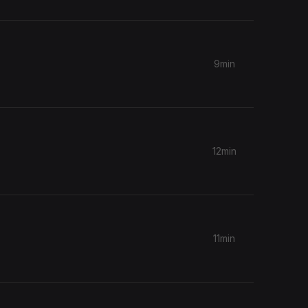
9min
12min
11min