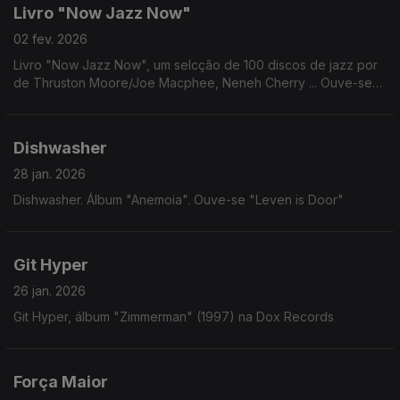
Livro "Now Jazz Now"
02 fev. 2026
Livro "Now Jazz Now", um selcção de 100 discos de jazz por
de Thruston Moore/Joe Macphee, Neneh Cherry ... Ouve-se
Full Moon Ensemble: "King Kong" (1974)
Dishwasher
28 jan. 2026
Dishwasher. Álbum "Anemoia". Ouve-se "Leven is Door"
Git Hyper
26 jan. 2026
Git Hyper, álbum "Zimmerman" (1997) na Dox Records
Força Maior