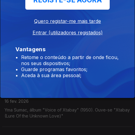
REGISTE-SE AGORA
Autechre
23 fev. 2026
Quero registar-me mais tarde
Autechre, "Slip", álbum "Amber" (1998)
Entrar (utilizadores registados)
Fábio de Almeida
Vantagens
18 fev. 2026
Retome o conteúdo a partir de onde ficou,
nos seus dispositivos;
Fábio de Almeida, album "Requiem For A Dragon" na Dox
Guarde programas favoritos;
Records. Ouve-se "Kitsune Pulse
Aceda à sua área pessoal;
Yma Sumac
16 fev. 2026
Yma Sumac, álbum "Voice of Xtabay" (1950). Ouve-se "Xtabay
(Lure Of the Unknown Love)"