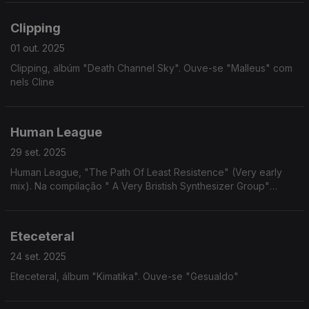
Clipping
01 out. 2025
Clipping, albúm "Death Channel Sky". Ouve-se "Malleus" com
nels Cline
Human League
29 set. 2025
Human League, "The Path Of Least Resistence" (Very early
mix). Na compilação " A Very Bristish Synthesizer Group"
(2016)
Eteceteral
24 set. 2025
Eteceteral, álbum "Kimatika". Ouve-se "Gesualdo"