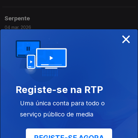
Serpente
04 mar. 2026
×
Serpente (Bruno Silva), "Visita de Fogo". Ouve-se "Partes
Nada"
O'Bryan
02 mar. 2026
O'Bryan, album "You and I" (1983). Ouve-se "I'm Freaky"
Registe-se na RTP
Uma única conta para todo o
Shane Parish
serviço público de media
25 fev. 2026
Shane Parish, álbum 2Autechre Guitar" (2026). Ouve-se "Slip"