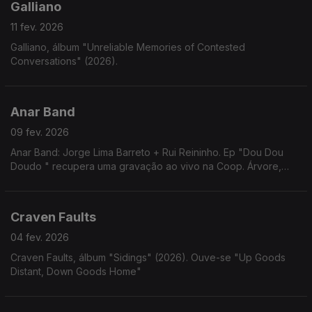
Galliano
11 fev. 2026
Galliano, álbum "Unreliable Memories of Contested
Conversations" (2026).
Anar Band
09 fev. 2026
Anar Band: Jorge Lima Barreto + Rui Reininho. Ep "Dou Dou
Doudo " recupera uma gravação ao vivo na Coop. Árvore,
Porto, emitida no programa "Obrigatório Não Ver" de Ana
Hatherley, em 1978.
Craven Faults
04 fev. 2026
Craven Faults, álbum "Sidings" (2026). Ouve-se "Up Goods
Distant, Down Goods Home"