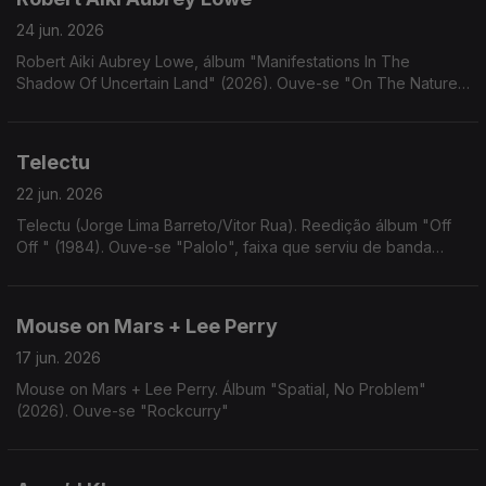
24 jun. 2026
Robert Aiki Aubrey Lowe, álbum "Manifestations In The
Shadow Of Uncertain Land" (2026). Ouve-se "On The Nature
Of Human Memory"
Telectu
22 jun. 2026
Telectu (Jorge Lima Barreto/Vitor Rua). Reedição álbum "Off
Off " (1984). Ouve-se "Palolo", faixa que serviu de banda
sonora ao filme "Om", de António Palolo
Mouse on Mars + Lee Perry
17 jun. 2026
Mouse on Mars + Lee Perry. Álbum "Spatial, No Problem"
(2026). Ouve-se "Rockcurry"