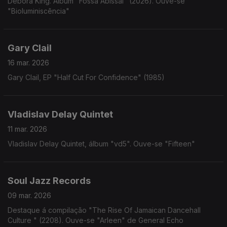
Debora King. Álbum "Fossa Abissal" (2026). Ouve-se
"Bioluminiscência"
Gary Clail
16 mar. 2026
Gary Clail, EP "Half Cut For Confidence" (1985)
Vladislav Delay Quintet
11 mar. 2026
Vladislav Delay Quintet, álbum "vd5". Ouve-se "Fifteen"
Soul Jazz Records
09 mar. 2026
Destaque á compilação "The Rise Of Jamaican Dancehall
Culture " (2208). Ouve-se "Arleen" de General Echo