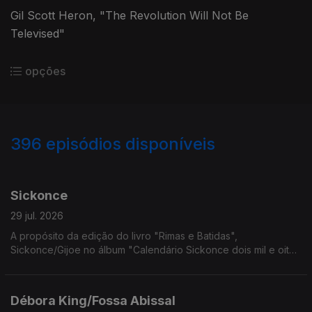
Gil Scott Heron, "The Revolution Will Not Be
Televised"
opções
396
episódios disponíveis
937904
927161
917820
908334
899040
889962
880149
869958
864115
Sickonce
29 jul. 2026
A propósito da edição do livro "Rimas e Batidas",
Sickonce/Gijoe no álbum "Calendário Sickonce dois mil e oito".
Ouve-se "7 de Julho".
Débora King/Fossa Abissal