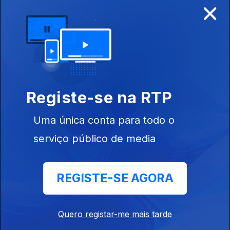
×
25 jun. 2026
Outer Worlds
Jazz Ensemble
Registe-se na RTP
Uma única conta para todo o
23 jun. 2026
serviço público de media
The Barigozzi
Group
REGISTE-SE AGORA
Quero registar-me mais tarde
18 jun. 2026