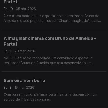
Parte II
Ep. 10
05 abr. 2026
2.ª e última parte de um especial com o realizador Bruno de
Almeida e o seu projecto musical "Cinema Imaginado", com
quatro discos lançados. Ouvem-se temas do quarto volume e
outras bandas sonoras.
A imaginar cinema com Bruno de Almeida -
Parte I
Ep. 9
29 mar. 2026
No 110.º episódio recebemos um convidado especial: o
realizador Bruno de Almeida que tem desenvolvido um
projecto chamado "Cinema Imaginado", cujo quarto volume
acabou de ser lançado.
Sem eira nem beira
Ep. 8
15 mar. 2026
Com ou sem rumo, partimos para mais uma viagem com um
sortido de 11 bandas sonoras.