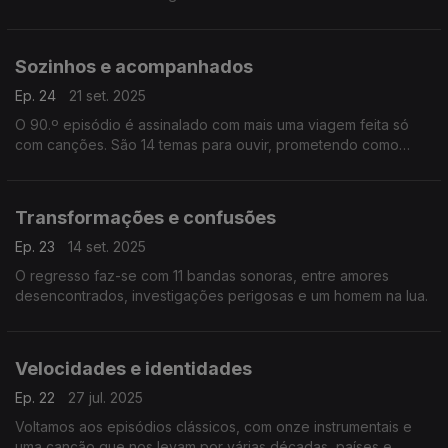
carreira através das suas bandas sonoras.
Sozinhos e acompanhados
Ep. 24
21 set. 2025
O 90.º episódio é assinalado com mais uma viagem feita só
com canções. São 14 temas para ouvir, prometendo como
sempre uma viagem por décadas, países e géneros
cinematográficos.
Transformações e confusões
Ep. 23
14 set. 2025
O regresso faz-se com 11 bandas sonoras, entre amores
desencontrados, investigações perigosas e um homem na lua.
Velocidades e identidades
Ep. 22
27 jul. 2025
Voltamos aos episódios clássicos, com onze instrumentais e
uma canção que nos levam por várias décadas, países e