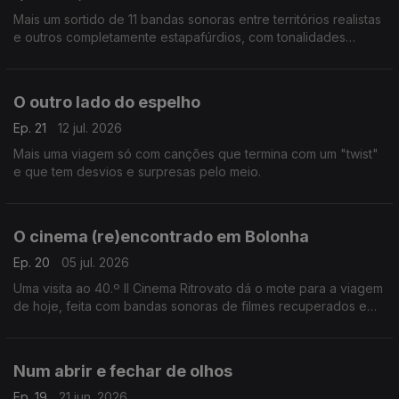
Mais um sortido de 11 bandas sonoras entre territórios realistas
e outros completamente estapafúrdios, com tonalidades
musicais a condizer.
O outro lado do espelho
Ep. 21
12 jul. 2026
Mais uma viagem só com canções que termina com um "twist"
e que tem desvios e surpresas pelo meio.
O cinema (re)encontrado em Bolonha
Ep. 20
05 jul. 2026
Uma visita ao 40.º Il Cinema Ritrovato dá o mote para a viagem
de hoje, feita com bandas sonoras de filmes recuperados e
restaurados que passaram pelo festival de Bolonha.
Num abrir e fechar de olhos
Ep. 19
21 jun. 2026