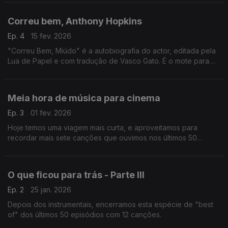
Correu bem, Anthony Hopkins
Ep. 4
15 fev. 2026
"Correu Bem, Miúdo" é a autobiografia do actor, editada pela
Lua de Papel e com tradução de Vasco Gato. É o mote para
um programa especial com vários filmes (e bandas sonoras)
da carreira de Anthony Hopkins.
Meia hora de música para cinema
Ep. 3
01 fev. 2026
Hoje temos uma viagem mais curta, e aproveitamos para
recordar mais sete canções que ouvimos nos últimos 50
programas.
O que ficou para trás - Parte III
Ep. 2
25 jan. 2026
Depois dos instrumentais, encerramos esta espécie de "best
of" dos últimos 50 episódios com 12 canções.