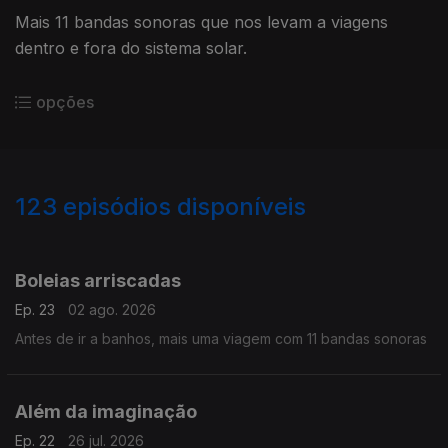
Mais 11 bandas sonoras que nos levam a viagens
dentro e fora do sistema solar.
opções
123
episódios disponíveis
924981
898049
875566
836572
815921
790324
742812
708701
673320
Boleias arriscadas
Ep. 23
02 ago. 2026
Antes de ir a banhos, mais uma viagem com 11 bandas sonoras
Além da imaginação
Ep. 22
26 jul. 2026