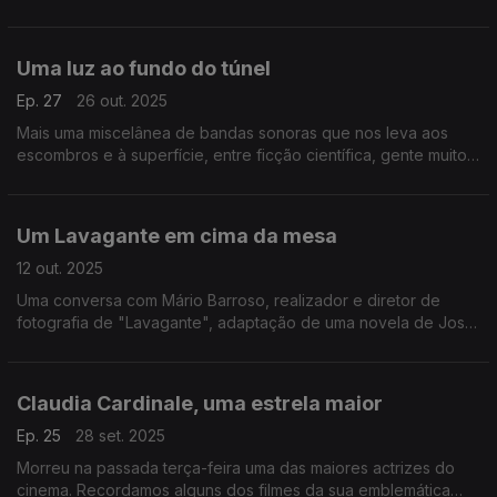
começa e acaba no cinema de animação.
Uma luz ao fundo do túnel
Ep. 27
26 out. 2025
Mais uma miscelânea de bandas sonoras que nos leva aos
escombros e à superfície, entre ficção científica, gente muito
profissional e paródias tresloucadas
Um Lavagante em cima da mesa
12 out. 2025
Uma conversa com Mário Barroso, realizador e diretor de
fotografia de "Lavagante", adaptação de uma novela de José
Cardoso Pires. Também passamos por outros filmes de uma
carreira com mais de quatro décadas.
Claudia Cardinale, uma estrela maior
Ep. 25
28 set. 2025
Morreu na passada terça-feira uma das maiores actrizes do
cinema. Recordamos alguns dos filmes da sua emblemática