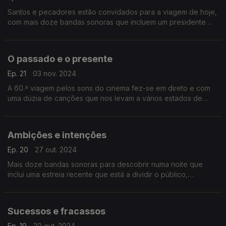
Santos e pecadores estão convidados para a viagem de hoje,
com mais doze bandas sonoras que incluem um presidente
muito real, o rei do crime organizado, um bebé diabólico e
outras almas perdidas.
O passado e o presente
Ep. 21
03 nov. 2024
A 60.ª viagem pelos sons do cinema fez-se em direto e com
uma dúzia de canções que nos levam a vários estados de
espírito e em certas viagens no tempo.
Ambições e intenções
Ep. 20
27 out. 2024
Mais doze bandas sonoras para descobrir numa noite que
inclui uma estreia recente que está a dividir o público,
clássicos dos anos 80 e a história de dois anarquistas.
Sucessos e fracassos
Ep. 19
20 out. 2024