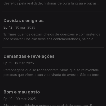
desfeitos pela realidade, histórias de pura fantasia e outras
andanças cinematográficas passam pelas 11 bandas sonoras
desta viagem.
Dúvidas e enigmas
Ep. 12
30 mar. 2025
12 filmes que nos deixam cheios de questões e com mistérios
por resolver. Dos clássicos aos contemporâneos, há hoje
enigmas em várias línguas.
Demandas e revelações
Ep. 11
16 mar. 2025
Personagens que se redescobrem, vidas que se reinventam,
pessoas que vêem a sua vida virada do avesso. São os temas
que marcam a dúzia de histórias do cinema de hoje, como
sempre contadas pelas suas bandas sonoras.
Bom e mau gosto
Ep. 10
09 mar. 2025
Filmes de qualidade e outros sem qualidade nenhuma. 11