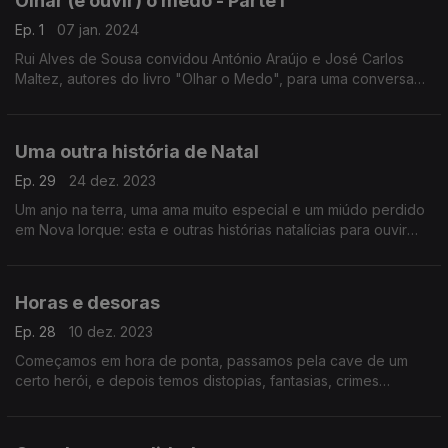
Olhar (e ouvir) o medo - Parte I
Ep. 1
07 jan. 2024
Rui Alves de Sousa convidou António Araújo e José Carlos
Maltez, autores do livro "Olhar o Medo", para uma conversa
sobre cinema de terror com várias bandas sonoras pelo meio.
Esta é a primeira de duas partes.
Uma outra história de Natal
Ep. 29
24 dez. 2023
Um anjo na terra, uma ama muito especial e um miúdo perdido
em Nova Iorque: esta e outras histórias natalícias para ouvir
nos sons do cinema.
Horas e desoras
Ep. 28
10 dez. 2023
Começamos em hora de ponta, passamos pela cave de um
certo herói, e depois temos distopias, fantasias, crimes
obscuros e outras histórias que se passam em horários mais ou
menos tardios.