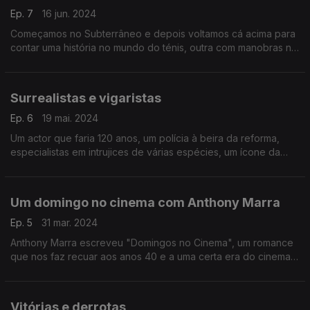
Ep. 7
16 jun. 2024
Começamos no Subterrâneo e depois voltamos cá acima para
contar uma história no mundo do ténis, outra com manobras na
Casa Branca, com um pianista e um exterminador no meio de
mais uma viagem pelos sons do cinema.
Surrealistas e vigaristas
Ep. 6
19 mai. 2024
Um actor que faria 120 anos, um polícia à beira da reforma,
especialistas em intrujices de várias espécies, um ícone da
arte do século XX e uma louca odisseia no espaço: tudo isto
na 45.ª viagem pelos sons do cinema.
Um domingo no cinema com Anthony Marra
Ep. 5
31 mar. 2024
Anthony Marra escreveu "Domingos no Cinema", um romance
que nos faz recuar aos anos 40 e a uma certa era do cinema
de Hollywood. Foi o pretexto para uma conversa com o autor,
que também escolheu algumas bandas sonoras.
Vitórias e derrotas