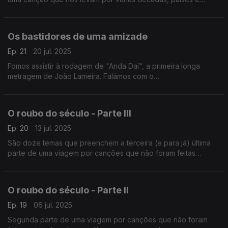
histórias do cinema.
Os bastidores de uma amizade
Ep. 21
20 jul. 2025
Fomos assistir à rodagem de "Anda Daí", a primeira longa
metragem de João Lameira. Falámos com o
argumentista/realizador e com os atores protagonistas,
Adriano Carvalho e António Simão, com bandas sonoras pelo
meio.
O roubo do século - Parte III
Ep. 20
13 jul. 2025
São doze temas que preenchem a terceira (e para já) última
parte de uma viagem por canções que não foram feitas
originalmente para filmes, mas que acabaram por ser
"roubadas" para as suas bandas sonoras.
O roubo do século - Parte II
Ep. 19
06 jul. 2025
Segunda parte de uma viagem por canções que não foram