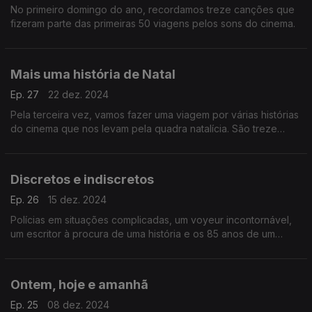
No primeiro domingo do ano, recordamos treze canções que
fizeram parte das primeiras 50 viagens pelos sons do cinema.
Mais uma história de Natal
Ep. 27
22 dez. 2024
Pela terceira vez, vamos fazer uma viagem por várias histórias
do cinema que nos levam pela quadra natalícia. São treze
bandas sonoras com alguns filmes para toda a família, e ouitos
que viram o Natal do avesso.
Discretos e indiscretos
Ep. 26
15 dez. 2024
Polícias em situações complicadas, um voyeur incontornável,
um escritor à procura de uma história e os 85 anos de um
épico sempre polémico. Estes e outros filmes para descobrir
hoje através das suas bandas sonoras.
Ontem, hoje e amanhã
Ep. 25
08 dez. 2024