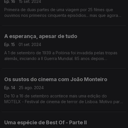
Ep. 16
15 set. 2024
Primeira de duas partes de uma viagem por 25 filmes que
ouvimos nos primeiros cinquenta episódios... mas que agora
regressam com temas diferentes das suas bandas sonoras.
A esperança, apesar de tudo
Ep. 15
01 set. 2024
A 1 de setembro de 1939 a Polónia foi invadida pelas tropas
alemãs, iniciando a II Guerra Mundial. 85 anos depois
recordamos o conflito através de 17 bandas sonoras que nos
transportam para várias histórias do cinema.
Os sustos do cinema com João Monteiro
Ep. 14
25 ago. 2024
De 10 a 16 de setembro acontece mais uma edição do
MOTELX - Festival de cinema de terror de Lisboa. Motivo para
uma conversa com João Monteiro, um dos seus diretores, que
trouxe seis bandas sonoras.
Uma espécie de Best Of - Parte II