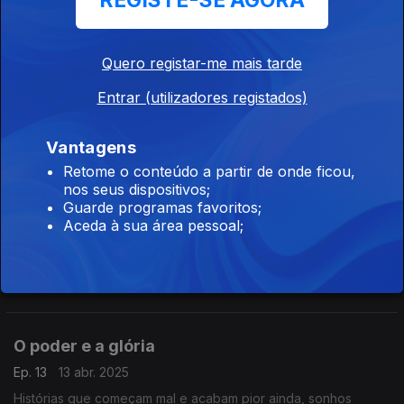
REGISTE-SE AGORA
textos de André Bazin pela E-Primatur, é o mote da viagem
musical de hoje, recordando vários filmes mencionados pelo
crítico neste livro.
Quero registar-me mais tarde
Uma noite independente
Entrar (utilizadores registados)
Ep. 15
27 abr. 2025
Espreitamos a programação da 22.ª edição do IndieLisboa
com a ajuda de um dos diretores e programadores, Carlos
Vantagens
Ramos. Uma noite à volta do festival internacional de cinema
Retome o conteúdo a partir de onde ficou,
independente que regressa de 1 a 11 de Maio.
nos seus dispositivos;
Guarde programas favoritos;
Delírios de grandeza
Aceda à sua área pessoal;
Ep. 14
20 abr. 2025
A 80.ª viagem pelos sons do cinema é o motivo para mais um
programa são canções: são 13 temas muito diferentes para
descobrir.
O poder e a glória
Ep. 13
13 abr. 2025
Histórias que começam mal e acabam pior ainda, sonhos