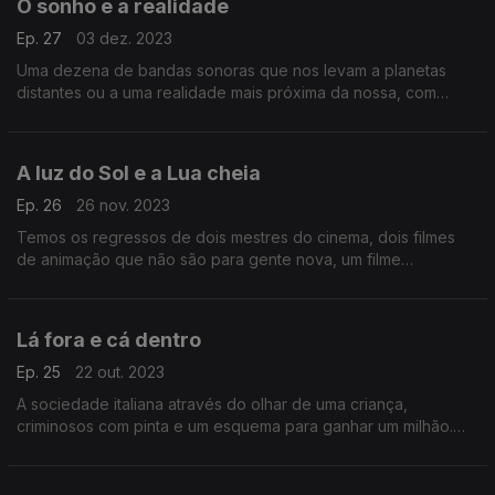
O sonho e a realidade
Ep. 27
03 dez. 2023
Uma dezena de bandas sonoras que nos levam a planetas
distantes ou a uma realidade mais próxima da nossa, com
sonhos e a nostalgia a pontuarem mais uma viagem pelos sons
do cinema.
A luz do Sol e a Lua cheia
Ep. 26
26 nov. 2023
Temos os regressos de dois mestres do cinema, dois filmes
de animação que não são para gente nova, um filme
cyberpunk e outras histórias musicais do cinema.
Lá fora e cá dentro
Ep. 25
22 out. 2023
A sociedade italiana através do olhar de uma criança,
criminosos com pinta e um esquema para ganhar um milhão.
São alguns dos nove filmes que descobrimos hoje com o
auxílio das suas bandas sonoras.