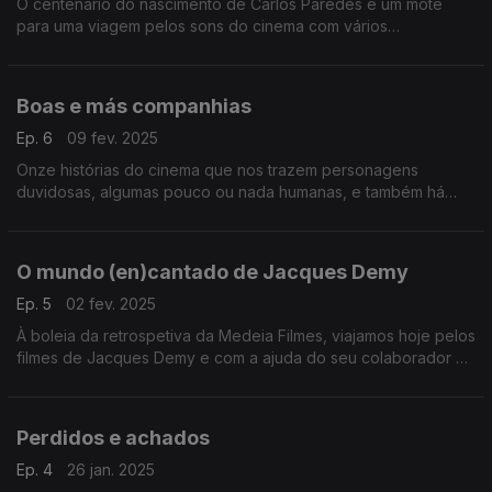
O centenário do nascimento de Carlos Paredes é um mote
para uma viagem pelos sons do cinema com vários
instrumentos de cordas que marcaram vários filmes de
décadas diferentes.
Boas e más companhias
Ep. 6
09 fev. 2025
Onze histórias do cinema que nos trazem personagens
duvidosas, algumas pouco ou nada humanas, e também há
épicos ambiciosos e uma obra em construção.
O mundo (en)cantado de Jacques Demy
Ep. 5
02 fev. 2025
À boleia da retrospetiva da Medeia Filmes, viajamos hoje pelos
filmes de Jacques Demy e com a ajuda do seu colaborador e
amigo Michel Legrand. Participações de Herberto Quaresma e
Pedro Miguel Ribeiro.
Perdidos e achados
Ep. 4
26 jan. 2025