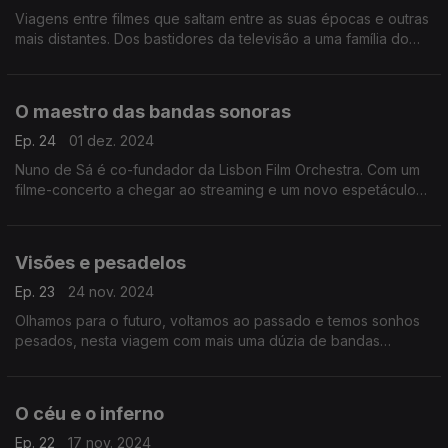
Viagens entre filmes que saltam entre as suas épocas e outras
mais distantes. Dos bastidores da televisão a uma família do
submundo do crime, há aqui vários tempos em doze bandas
sonoras.
O maestro das bandas sonoras
Ep. 24
01 dez. 2024
Nuno de Sá é co-fundador da Lisbon Film Orchestra. Com um
filme-concerto a chegar ao streaming e um novo espetáculo
no MEO Arena como mote, o maestro guia-nos nesta viagem
por temas marcantes da música para cinema.
Visões e pesadelos
Ep. 23
24 nov. 2024
Olhamos para o futuro, voltamos ao passado e temos sonhos
pesados, nesta viagem com mais uma dúzia de bandas
sonoras.
O céu e o inferno
Ep. 22
17 nov. 2024