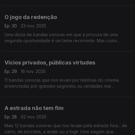
para lá do(s) disfarce(s). Estas e outras histórias em 12 bandas
sonoras.
O jogo da redenção
Ep. 30
23 nov. 2025
Uma dúzia de bandas sonoras em que a procura de uma
segunda oportunidade é um tema recorrente. Mas como
sempre, há outras histórias nesta viagem pelos sons do
cinema.
Vícios privados, públicas virtudes
Ep. 29
16 nov. 2025
11 bandas sonoras que nos levam por histórias do cinema
preenchidas por grandes segredos ou verdades mal
contadas. Há repórteres, agentes secretos, astronautas e até
um conto de fadas nesta 95.ª viagem.
A estrada não tem fim
Ep. 28
02 nov. 2025
Mais 12 bandas sonoras que nos levam pela estrada fora... de
carro, de bicicleta, a andar ou a fugir. Uma viagem que