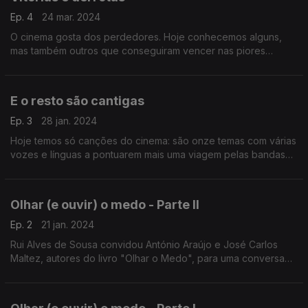
Ep. 4
24 mar. 2024
O cinema gosta dos perdedores. Hoje conhecemos alguns,
mas também outros que conseguiram vencer nas piores
circunstâncias, e ainda outras personagens em nove bandas
sonoras.
E o resto são cantigas
Ep. 3
28 jan. 2024
Hoje temos só canções do cinema: são onze temas com várias
vozes e línguas a pontuarem mais uma viagem pelas bandas
sonoras inesquecíveis.
Olhar (e ouvir) o medo - Parte II
Ep. 2
21 jan. 2024
Rui Alves de Sousa convidou António Araújo e José Carlos
Maltez, autores do livro "Olhar o Medo", para uma conversa
sobre cinema de terror com várias bandas sonoras pelo meio.
Esta é a segunda e última parte.