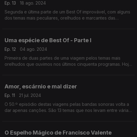
Ep. 13
18 ago. 2024
Segunda e última parte de um Best Of improvável, com alguns
dos temas mais peculiares, orelhudos e marcantes das
primeiras 50 viagens pelas bandas sonoras.
Uma espécie de Best Of - Parte I
Ep. 12
04 ago. 2024
Primeira de duas partes de uma viagem pelos temas mais
orelhudos que ouvimos nos últimos cinquenta programas. Hoje
propomos onze bandas sonoras, de filmes mais ou menos
célebres... mas todos musicalmente inesquecíveis.
Amor, escárnio e mal dizer
Ep. 11
21 jul. 2024
O 50.º episódio destas viagens pelas bandas sonoras volta a
dar apenas canções. São 13 temas que nos levam entre várias
vozes e emoções do cinema.
O Espelho Mágico de Francisco Valente