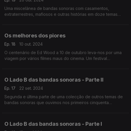
Uma miscelânea de bandas sonoras com casamentos,
extraterrestres, mafiosos e outras histórias em doze temas
para escutar nesta viagem.
Os melhores dos piores
Ep. 18
10 out. 2024
O centenário de Ed Wood a 10 de outubro leva-nos por uma
viagem por vários filmes maus do cinema. Um festival
pontuado por incompetência, mau gosto e algumas
interessantes bandas sonoras.
O Lado B das bandas sonoras - Parte II
Ep. 17
22 set. 2024
Segunda e última parte de uma colecção de outros temas de
bandas sonoras que ouvimos nos primeiros cinquenta
episódios deste programa. Hoje vamos ouvir mais treze filmes
com outras melodias.
O Lado B das bandas sonoras - Parte I