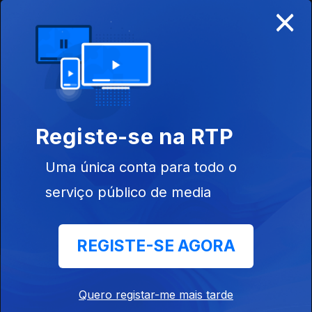
×
Ep. 2
07 out. 2022
Registe-se na RTP
644656
Uma única conta para todo o
Ep. 1
03 out. 2022
serviço público de media
REGISTE-SE AGORA
Instale a aplicação
RTP Play
Quero registar-me mais tarde