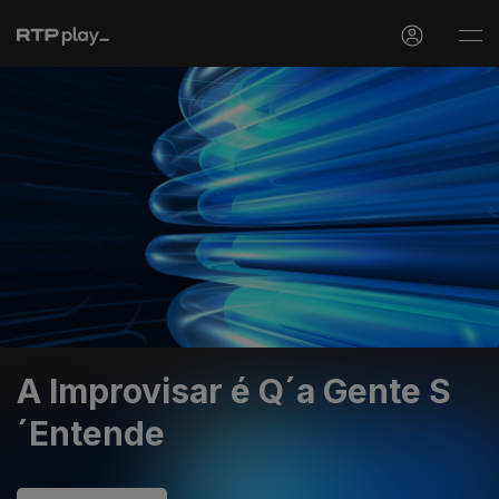
A Improvisar é Q´a Gente S
´Entende