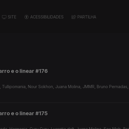
SITE
ACESSIBILIDADES
PARTILHA
rro e o linear #176
lt, Tullipomania, Nour Sokhon, Juana Molina, JMMR, Bruno Pernadas,
rro e o linear #175
ada, Harmonia, Guru Guru, Lucretia dalt, Juana Molina, Sex Mob, B