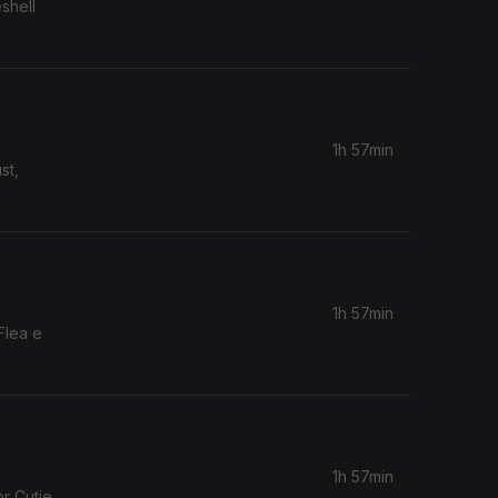
shell
1h 57min
st,
1h 57min
Flea e
1h 57min
r Cutie,