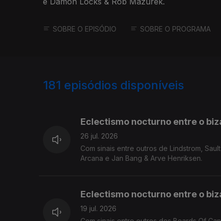
e Damon Locks & Rob Mazurek.
SOBRE O EPISÓDIO
SOBRE O PROGRAMA
181
episódios disponíveis
925841
906993
889271
Eclectismo nocturno entre o biza
26 jul. 2026
Com sinais entre outros de Lindstrom, Sau
Arcana e Jan Bang & Arve Henriksen.
Eclectismo nocturno entre o biza
19 jul. 2026
Com sinais entre outros dos Boards Of Can