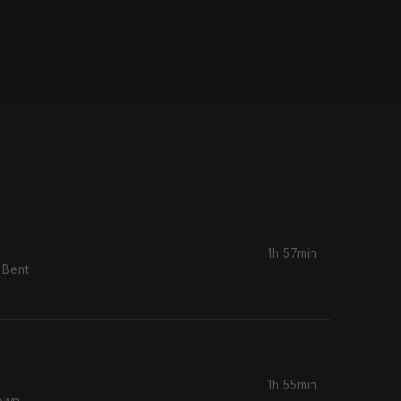
1h 57min
 Bent
1h 55min
rown