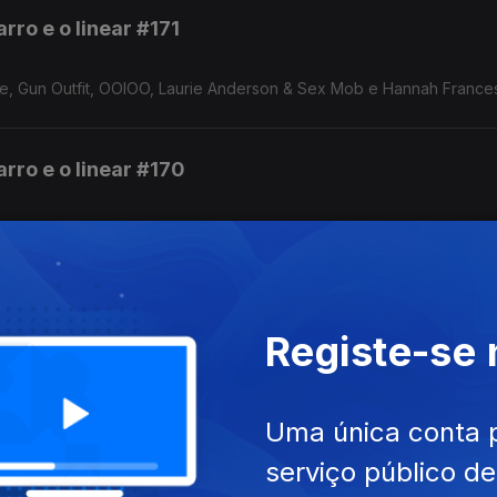
rro e o linear #171
le, Gun Outfit, OOIOO, Laurie Anderson & Sex Mob e Hannah France
rro e o linear #170
5,6,7,8´s, The Cramps, Dub Narcotic Sound System, Polyrock, Sunn
rro e o linear #169
Registe-se
 Oneothrix Point Never, Daniel Lopatin, Domotic, Juliana Barwick &
urned Hand Of The Man e Patti Smith.
Uma única conta 
serviço público d
rro e o linear #168