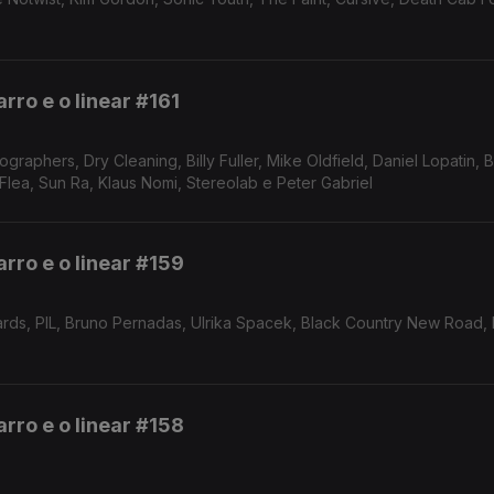
rro e o linear #161
raphers, Dry Cleaning, Billy Fuller, Mike Oldfield, Daniel Lopatin,
toise, Flea, Sun Ra, Klaus Nomi, Stereolab e Peter Gabriel
rro e o linear #159
zards, PIL, Bruno Pernadas, Ulrika Spacek, Black Country New Road,
rro e o linear #158