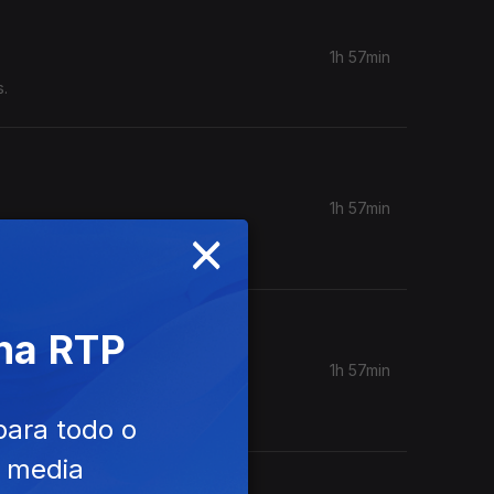
1h 57min
s.
1h 57min
×
 O`e The
 na RTP
1h 57min
 Mary
para todo o
e media