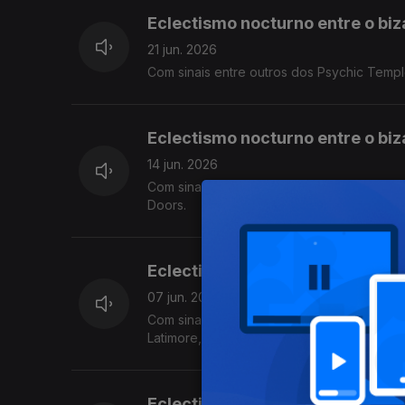
Eclectismo nocturno entre o biza
21 jun. 2026
Com sinais entre outros dos Psychic Temp
Eclectismo nocturno entre o biza
14 jun. 2026
Com sinais entre outros dos Damned, The 
Doors.
Eclectismo nocturno entre o biza
07 jun. 2026
Com sinais entre outros de Anthony Naples,
Latimore, John Carroll Kirby, Guests, Sunb
Eclectismo nocturno entre o biza