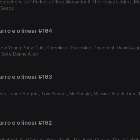
ographers, Jeff Parker, Jeffrey Alexander & The Heavy Lidders, Me
 Seeds.
rro e o linear #164
New Young Pony Club, Cornelious, Stereolab, Pavement, David Augu
 Sol e Donna Allen
rro e o linear #163
n, Laurie Sargent, Tom Skinner, Mr. Bungle, Massive Attack, Guru, 
rro e o linear #162
 Notwist, Kim Gordon, Sonic Youth, The Faint, Cursive, Death Cab Fo