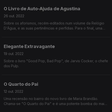
O Livro de Auto-Ajuda de Agustina
26 out. 2022
Sobre os aforismos, recém-editados num volume da Relógio
D'Água, e as suas pertinências e perfídias. Para o final, uma
vernissage sonora com curadoria dos Metronomy.
Elegante Extravagante
19 out. 2022
Sobre o livro "Good Pop, Bad Pop", de Jarvis Cocker, o chefe
dos Pulp.
O Quarto do Pai
12 out. 2022
Uma recensão no bairro do novo livro de Maria Brandão.
Chama-se "O Quarto do Pai" e é uma potente bomba do mais
alto calibre literário. E o regresso de John Cale, que ainda tem