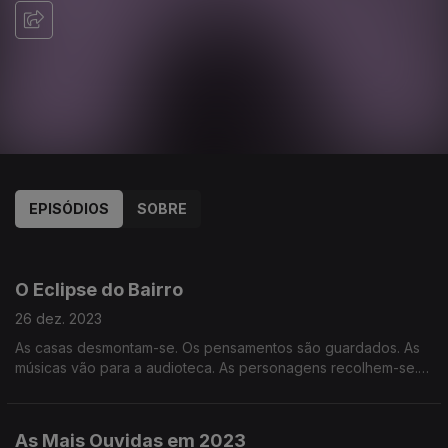
EPISÓDIOS
SOBRE
705174
675482
649097
649095
O Eclipse do Bairro
26 dez. 2023
As casas desmontam-se. Os pensamentos são guardados. As
músicas vão para a audioteca. As personagens recolhem-se.
Chegado às 500 edições, o melancómico fecha, literal e
gratamente, a loja.
As Mais Ouvidas em 2023