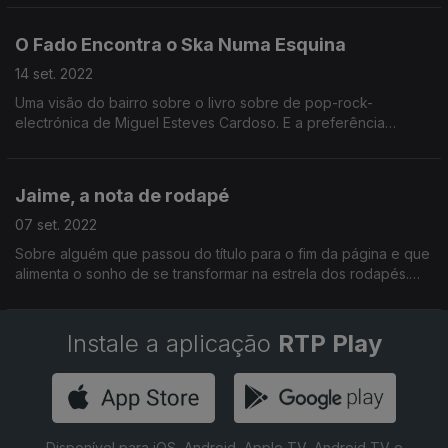
O Fado Encontra o Ska Numa Esquina
14 set. 2022
Uma visão do bairro sobre o livro sobre de pop-rock-
electrónica de Miguel Esteves Cardoso. E a preferência
musical da Dona Fábia, dada ao seu pé de dança com groove
e bom gosto.
Jaime, a nota de rodapé
07 set. 2022
Sobre alguém que passou do título para o fim da página e que
alimenta o sonho de se transformar na estrela dos rodapés.
Um elogio ao documentário «Caos do Sodré». E uma nota
sobre nova música de Cass Mcombs.
Instale a aplicação
RTP Play
Disponível para iOS, Android, Apple TV, Android TV e