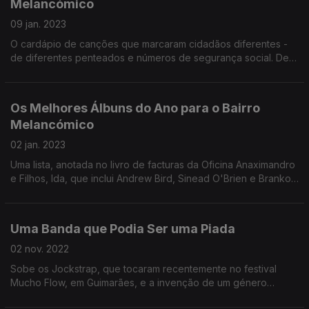
Melancómico
09 jan. 2023
O cardápio de canções que marcaram cidadãos diferentes -
de diferentes penteados e números de segurança social. De
Sessa a Jenny Hval.
Os Melhores Álbuns do Ano para o Bairro
Melancómico
02 jan. 2023
Uma lista, anotada no livro de facturas da Oficina Anaximandro
e Filhos, lda, que inclui Andrew Bird, Sinead O'Brien e Branko
Mataja.
Uma Banda que Podia Ser uma Piada
02 nov. 2022
Sobe os Jockstrap, que tocaram recentemente no festival
Mucho Flow, em Guimarães, e a invenção de um género
musical. Algures entre um musical da Disney e os Art of Noise.