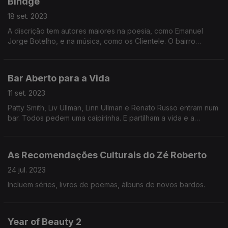
Bindge
18 set. 2023
A discrição tem autores maiores na poesia, como Emanuel
Jorge Botelho, e na música, como os Clientele. O bairro
celebra-os num episódio em que ainda comparecem os Yard
Act e os Deadletter.
Bar Aberto para a Vida
11 set. 2023
Patty Smith, Liv Ullman, Linn Ullman e Renato Russo entram num
bar. Todos pedem uma caipirinha. E partilham a vida e a
biografia.
As Recomendações Culturais do Zé Roberto
24 jul. 2023
Incluem séries, livros de poemas, álbuns de novos bardos.
Year of Beauty 2