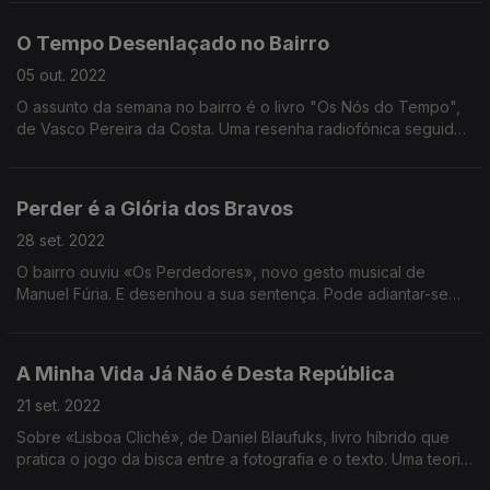
muitas coisas a dizer.
O Tempo Desenlaçado no Bairro
05 out. 2022
O assunto da semana no bairro é o livro "Os Nós do Tempo",
de Vasco Pereira da Costa. Uma resenha radiofónica seguida
de uma canção dos inventivos Jockstrap.
Perder é a Glória dos Bravos
28 set. 2022
O bairro ouviu «Os Perdedores», novo gesto musical de
Manuel Fúria. E desenhou a sua sentença. Pode adiantar-se
que é o álbum mais pessoal de Fúria e o disco de uma banda
de quem já teve uma banda.
A Minha Vida Já Não é Desta República
21 set. 2022
Sobre «Lisboa Cliché», de Daniel Blaufuks, livro híbrido que
pratica o jogo da bisca entre a fotografia e o texto. Uma teoria
geral e algumas notas críticas.