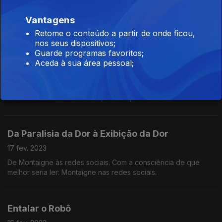
Sobre mais um aniversário do poeta que escreveu "A natureza
Vantagens
é certo muito pode/ mas um homem de pé pode bem mais".
Retome o conteúdo a partir de onde ficou,
nos seus dispositivos;
Guarde programas favoritos;
Concertos em Fachadês
Aceda à sua área pessoal;
25 fev. 2023
Sobre os concertos de B Fachada em Lisboa, no Porto e em
Coimbra. E sobre os outros que têm que vir.
Da Paralisia da Dor à Exibição da Dor
17 fev. 2023
De Montaigne às redes sociais. Com a consciência de que
melhor seria ler: Montaigne nas redes sociais.
Entalar o Robô