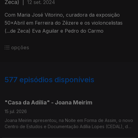
Zeca)
|
12 set. 2024
Com Maria José Vitorino, curadora da exposição
50×Abril em Ferreira do Zêzere e os violoncelistas
(...de Zeca) Eva Aguilar e Pedro do Carmo
opções
577
episódios disponíveis
939573
933787
929546
923776
"Casa da Adília" - Joana Meirim
15 jul. 2026
Joana Meirim apresentou, na Noite em Forma de Assim, o novo
Centro de Estudos e Documentação Adília Lopes (CEDAL), da
NOVA FCSH, dedicado à obra da poetisa.