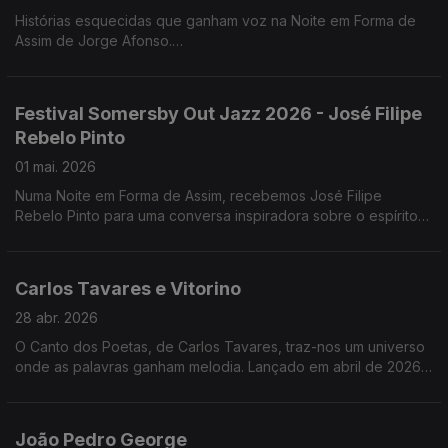
Histórias esquecidas que ganham voz na Noite em Forma de
Assim de Jorge Afonso.
"Damas", de Cláudia Alves, revisita o papel das enfermeiras
portuguesas na Primeira Guerra Mundial .
Festival Somersby Out Jazz 2026 - José Filipe
Rebelo Pinto
01 mai. 2026
Numa Noite em Forma de Assim, recebemos José Filipe
Rebelo Pinto para uma conversa inspiradora sobre o espírito
do Festival Somersby Out Jazz 2026. Se perdeu a conversa,
ainda vai a tempo de entrar no ritmo.
Carlos Tavares e Vitorino
28 abr. 2026
O Canto dos Poetas, de Carlos Tavares, traz-nos um universo
onde as palavras ganham melodia. Lançado em abril de 2026,
este trabalho mergulha na poesia cantada com temas como
“Litoral” e “Sabíamos do Mar”.
João Pedro George