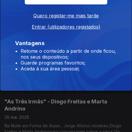
Mauro Martins
28 mai. 2026
Quero registar-me mais tarde
Hoje recebemos o eufonista Mauro Martins em Uma Noite em
Entrar (utilizadores registados)
Forma de Assim.
Uma conversa entre música, percurso e inspiração, com um
dos grandes nomes do eufónio em Portugal.
Vantagens
O Meu Primeiro Apocalipse - Rodrigo Guedes
Retome o conteúdo a partir de onde ficou,
nos seus dispositivos;
de Carvalho
Guarde programas favoritos;
27 mai. 2026
Aceda à sua área pessoal;
Rodrigo Guedes de Carvalho esteve no programa “Noite em
Forma de Assim”, com Jorge Afonso, para falar sobre o
romance O Meu Primeiro Apocalipse. O livro foi lançado pela
Publicações Dom Quixote em 2026.
"As Três Irmãs" - Diogo Freitas e Marta
Andrino
26 mai. 2026
Na Noite em Forma de Assim... Jorge Afonso recebeu Diogo
Freitas e Marta Andrinopara conversarem sobre a peça "As