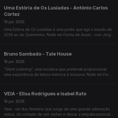
Uma Estória de Os Lusíadas - António Carlos
Cortez
19 jun. 2026
Uma Estória de Os Lusíadas é uma ponte que liga o mundo de
2026 ao de Quinhentos. Noite em Forma de Assim... com Jorge
Afonso e António Carlos Cortez.
Bruno Sambado - Tale House
18 jun. 2026
“Silent Listening”, uma iniciativa que pretende proporcionar
uma experiência de leitura imersiva e inclusiva. Noite em Forma
de Assim... com Bruno Sambado e Jorge Afonso.
VEIA - Elisa Rodrigues e Isabel Rato
16 jun. 2026
Veia - um duo feminino que surge de uma grande admiração
mútua, da vontade de unir visões e deixar a empatia pessoal