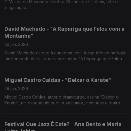
O Museu da Marioneta celebra 25 anos de histórias, arte e
imaginação.
Hoje, a diretora Ana Paula Correia esteve à conversa com
Jorge Afonso na Noite em Forma de Assim.
David Machado - "A Rapariga que Falou com a
Montanha"
30 jun. 2026
David Machado esteve à conversa com Jorge Afonso na Noite
em Forma de Assim, onde apresentou "A Rapariga que Falou
com a Montanha", o novo livro que encerra a Trilogia do
Furacão.
Miguel Castro Caldas - "Deixar o Karate"
29 jun. 2026
Miguel Castro Caldas, autor e dramaturgo, assina "Deixar o
Karate", um espetáculo que cruza humor, memórias e teatro.
Está em cena no São Luiz Teatro Municipal até 5 de julho.
Festival Que Jazz É Este? - Ana Bento e Maria