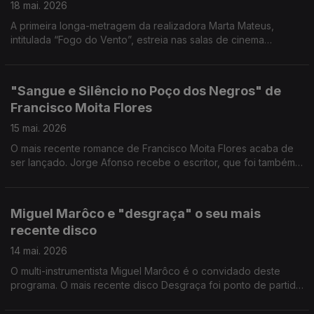
18 mai. 2026
A primeira longa-metragem da realizadora Marta Mateus,
intitulada “Fogo do Vento”, estreia nas salas de cinema
portuguesas no próximo dia 21 de maio.
"Sangue e Silêncio no Poço dos Negros" de
Francisco Moita Flores
15 mai. 2026
O mais recente romance de Francisco Moita Flores acaba de
ser lançado. Jorge Afonso recebe o escritor, que foi também
inspetor da Polícia Judiciária, investigador e autarca, entre
outras funções.
Miguel Marôco e "desgraça" o seu mais
recente disco
14 mai. 2026
O multi-instrumentista Miguel Marôco é o convidado deste
programa. O mais recente disco Desgraça foi ponto de partida
para uma boa conversa.