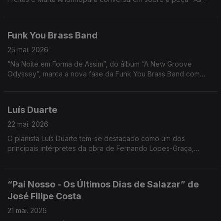
Três Irmãs".
Funk You Brass Band
25 mai. 2026
“Na Noite em Forma de Assim”, do álbum “A New Groove
Odyssey”, marca a nova fase da Funk You Brass Band com
temas originais.
Luís Duarte
22 mai. 2026
O pianista Luís Duarte tem-se destacado como um dos
principais intérpretes da obra de Fernando Lopes-Graça,
especialmente no repertório para piano solo. Noite em Forma
de Assim... com Jorge Afonso.
“Pai Nosso - Os Últimos Dias de Salazar” de
José Filipe Costa
21 mai. 2026