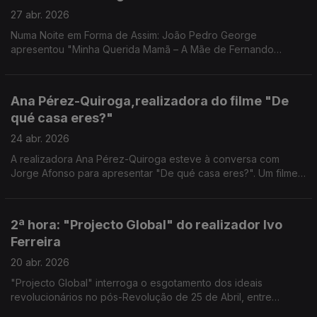
27 abr. 2026
Numa Noite em Forma de Assim: João Pedro George
apresentou "Minha Querida Mamã – A Mãe de Fernando
Pessoa". Uma nova leitura sobre Fernando Pessoa.
Ana Pérez-Quiroga,realizadora do filme "De
qué casa eres?"
24 abr. 2026
A realizadora Ana Pérez-Quiroga esteve à conversa com
Jorge Afonso para apresentar "De qué casa eres?". Um filme
sobre memória, identidade e pertença - uma conversa à
medida de uma noite em forma de assim.
2ª hora: "Projecto Global" do realizador Ivo
Ferreira
20 abr. 2026
"Projecto Global" interroga o esgotamento dos ideais
revolucionários no pós-Revolução de 25 de Abril, entre
fragmentação política e violência.