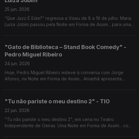
Luiza Jobim
25 jun. 2026
“Que Jazz É Este?” regressa a Viseu de 8 a 19 de julho. Maria
Luiza Jobim passou pela Noite em Forma de Assim... para uma
conversa com Jorge Afonso.
"Gato de Biblioteca – Stand Book Comedy" -
Pedro Miguel Ribeiro
24 jun. 2026
Hoje, Pedro Miguel Ribeiro esteve à conversa com Jorge
Afonso, na Noite em Forma de Assim... Amanhã apresenta
"Gato de Biblioteca - Stand Book Comedy" no Café-Teatro da
Comuna.
"Tu não pariste o meu destino 2" - TIO
22 jun. 2026
"Tu não pariste o meu destino 2", em cena no Teatro
Independente de Oeiras. Uma Noite em Forma de Assim... com
Jorge Afonso, Carlos d'Almeida Ribeiro, Regina Sampaio e
Deolinda Patrício.