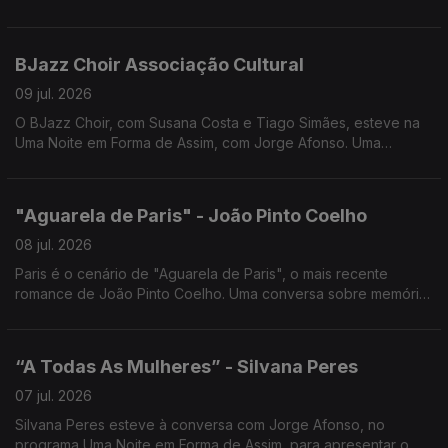
Jorge Afonso, para apresentar o Novo Álbum das Glórias.
BJazz Choir Associação Cultural
09 jul. 2026
O BJazz Choir, com Susana Costa e Tiago Simães, esteve na
Uma Noite em Forma de Assim, com Jorge Afonso. Uma
conversa sobre música, vozes e o universo coral, num
encontro cheio de talento e inspiração.
"Aguarela de Paris" - João Pinto Coelho
08 jul. 2026
Paris é o cenário de "Aguarela de Paris", o mais recente
romance de João Pinto Coelho. Uma conversa sobre memória,
amor, História e os lugares que nos transformam, em Uma Noite
em Forma de Assim... com Jorge Afonso.
“A Todas As Mulheres” - Silvana Peres
07 jul. 2026
Silvana Peres esteve à conversa com Jorge Afonso, no
programa Uma Noite em Forma de Assim, para apresentar o