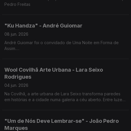
Pedro Freitas
"Ku Handza" - André Guiomar
08 jun. 2026
André Guiomar foi o convidado de Uma Noite em Forma de
Assim.
Uma conversa sobre cinema e sobre "Ku Handza", a sua mais
recente longa-metragem, que estreia a 25 de junho nas salas
de cinema.
Wool Covilhã Arte Urbana - Lara Seixo
Rodrigues
04 jun. 2026
Na Covilhã, a arte urbana de Lara Seixo transforma paredes
em histórias e a cidade numa galeria a céu aberto. Entre luzes,
cores e emoções, cada obra convida a olhar a cidade de uma
forma diferente.
"Um de Nós Deve Lembrar-se" - João Pedro
Marques