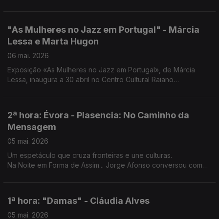
literário de um dos mais importantes poetas portugueses
contemporâneos.
"As Mulheres no Jazz em Portugal" - Márcia
Lessa e Marta Hugon
06 mai. 2026
Exposição «As Mulheres no Jazz em Portugal», de Márcia
Lessa, inaugura a 30 abril no Centro Cultural Raiano
Convidadas de hoje: Márcia Lessa e Marta Hugon.
2ª hora: Évora - Plasencia: No Caminho da
Mensagem
05 mai. 2026
Um espetáculo que cruza fronteiras e une culturas.
Na Noite em Forma de Assim... Jorge Afonso conversou com
Ana Telles, João Nascimento e Pedro Moreira.
1ª hora: "Damas" - Cláudia Alves
05 mai. 2026