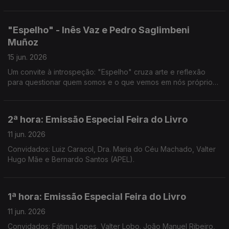
transbordar para o domínio da música em mais Uma Noite em
Forma de Assim... com Jorge Afonso.
"Espelho" - Inês Vaz e Pedro Saglimbeni
Muñoz
15 jun. 2026
Um convite à introspeção: "Espelho" cruza arte e reflexão
para questionar quem somos e o que vemos em nós próprios.
Noite em Forma de Assim... com Jorge Afonso.
2ª hora: Emissão Especial Feira do Livro
11 jun. 2026
Convidados: Luiz Caracol, Dra. Maria do Céu Machado, Valter
Hugo Mãe e Bernardo Santos (APEL).
1ª hora: Emissão Especial Feira do Livro
11 jun. 2026
Convidados: Fátima Lopes, Valter Lobo. João Manuel Ribeiro,