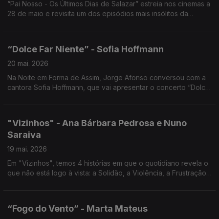
“Pai Nosso - Os Últimos Dias de Salazar” estreia nos cinemas a
28 de maio e revisita um dos episódios mais insólitos da
história portuguesa... Noite em forma de assim com Jorge
Afonso.
“Dolce Far Niente” - Sofia Hoffmann
20 mai. 2026
Na Noite em Forma de Assim, Jorge Afonso conversou com a
cantora Sofia Hoffmann, que vai apresentar o concerto “Dolce
Far Niente” no Cinema São Jorge, no próximo dia 27 de maio
de 2026, às 21h30.
"Vizinhos" - Ana Bárbara Pedrosa e Nuno
Saraiva
19 mai. 2026
Em "Vizinhos", temos 4 histórias em que o quotidiano revela o
que não está logo à vista: a Solidão, a Violência, a Frustração,
a Necessidade de Pertença, Noite em forma de assim... com
Jorge Afonso.
“Fogo do Vento” - Marta Mateus