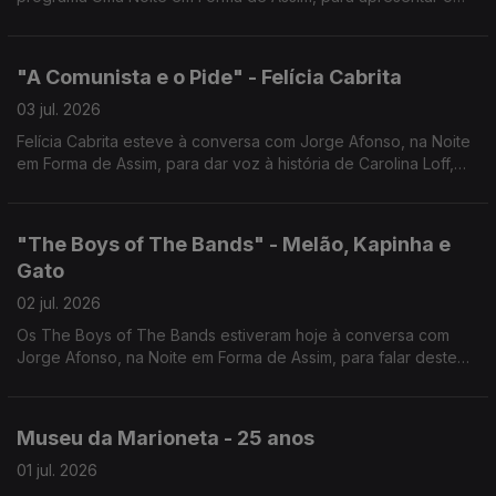
seu mais recente trabalho.
"A Comunista e o Pide" - Felícia Cabrita
03 jul. 2026
Felícia Cabrita esteve à conversa com Jorge Afonso, na Noite
em Forma de Assim, para dar voz à história de Carolina Loff,
símbolo da resistência à ditadura.
"The Boys of The Bands" - Melão, Kapinha e
Gato
02 jul. 2026
Os The Boys of The Bands estiveram hoje à conversa com
Jorge Afonso, na Noite em Forma de Assim, para falar deste
novo projeto e do tema "Até ao Fim".
Museu da Marioneta - 25 anos
01 jul. 2026