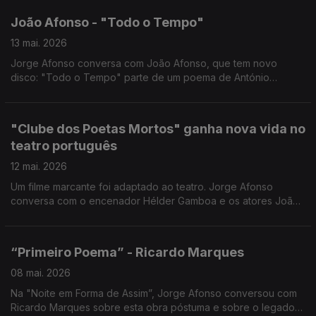
João Afonso - "Todo o Tempo"
13 mai. 2026
Jorge Afonso conversa com João Afonso, que tem novo
disco: "Todo o Tempo" parte de um poema de António
Gedeão.
"Clube dos Poetas Mortos" ganha nova vida no
teatro português
12 mai. 2026
Um filme marcante foi adaptado ao teatro. Jorge Afonso
conversa com o encenador Hélder Gamboa e os atores João
Sá Nogueira e Rui Pedro Silva sobre a peça "Clube dos
Poetas Mortos", que está em cena no teatro Trindade, e que
contou com o autor do filme original na estreia.
“Primeiro Poema” - Ricardo Marques
08 mai. 2026
Na "Noite em Forma de Assim”, Jorge Afonso conversou com
Ricardo Marques sobre esta obra póstuma e sobre o legado