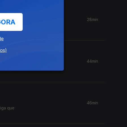
28min
GORA
lar deste
de
dos)
44min
46min