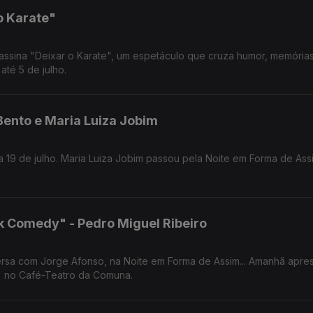
o Karate"
 assina "Deixar o Karate", um espetáculo que cruza humor, memórias 
até 5 de julho.
 Bento e Maria Luiza Jobim
 19 de julho. Maria Luiza Jobim passou pela Noite em Forma de Assi
ok Comedy" - Pedro Miguel Ribeiro
ersa com Jorge Afonso, na Noite em Forma de Assim... Amanhã apre
" no Café-Teatro da Comuna.