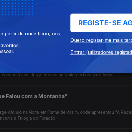
o, Kapinha e Gato
REGISTE-SE A
à conversa com Jorge Afonso, na Noite em Forma de Assim, para fa
 partir de onde ficou, nos
Quero registar-me mais tar
avoritos;
ssoal;
Entrar (utilizadores regista
istórias, arte e imaginação.
 à conversa com Jorge Afonso na Noite em Forma de Assim.
ue Falou com a Montanha"
e apresentou "A Rapariga que
ncerra a Trilogia do Furacão.