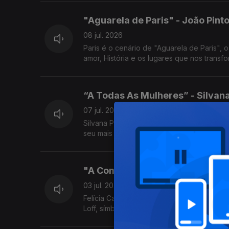
"Aguarela de Paris" - João Pint
08 jul. 2026
Paris é o cenário de "Aguarela de Paris"
amor, História e os lugares que nos trans
“A Todas As Mulheres” - Silvan
07 jul. 2026
Silvana Peres esteve à conversa com Jorg
seu mais recente trabalho.
"A Comunista e o Pide" - Felícia
03 jul. 2026
Felícia Cabrita esteve à conversa com Jorg
Loff, símbolo da resistência à ditadura.