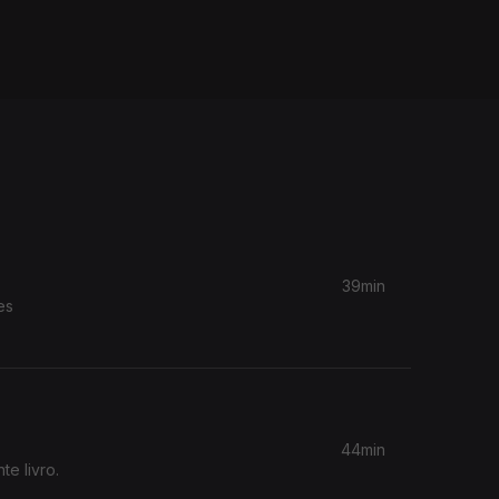
39min
es
44min
e livro.