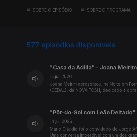
SOBRE O EPISÓDIO
SOBRE O PROGRAMA
577
episódios disponíveis
939573
933787
929546
"Casa da Adília" - Joana Meirim
15 jul. 2026
Joana Meirim apresentou, na Noite em For
(CEDAL), da NOVA FCSH, dedicado à obra 
"Pôr-do-Sol com Leão Deitado" 
14 jul. 2026
Mário Cláudio foi o convidado de Jorge Af
Uma conversa imperdível com um dos grand