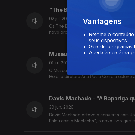
"The Boys of The Bands" - Melã
02 jul. 2026
Vantagens
Os The Boys of The Bands estiveram hoje 
novo projeto e do tema "Até ao Fim".
Retome o conteúdo a
seus dispositivos;
Guarde programas f
Aceda à sua área pe
Museu da Marioneta - 25 anos
01 jul. 2026
O Museu da Marioneta celebra 25 anos de h
Hoje, a diretora Ana Paula Correia esteve
David Machado - "A Rapariga q
30 jun. 2026
David Machado esteve à conversa com Jorge Afonso na Noite em Forma de Assim, ond
Falou com a Montanha", o novo livro que e