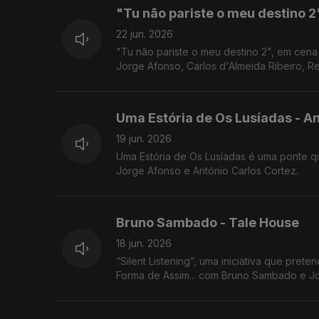
"Tu não pariste o meu destino 2
22 jun. 2026
"Tu não pariste o meu destino 2", em cen
Jorge Afonso, Carlos d'Almeida Ribeiro, Re
Uma Estória de Os Lusíadas - An
19 jun. 2026
Uma Estória de Os Lusíadas é uma ponte que liga o mundo de 2026 ao de Quinhentos. Noite em Forma de Assim... com
Jorge Afonso e António Carlos Cortez.
Bruno Sambado - Tale House
18 jun. 2026
“Silent Listening”, uma iniciativa que pretende
Forma de Assim... com Bruno Sambado e J