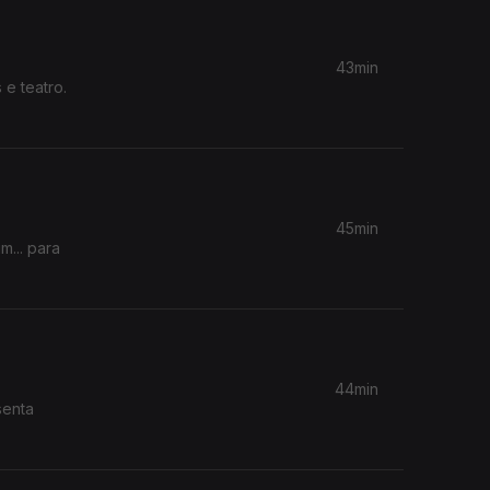
43min
e teatro.
45min
m... para
44min
senta