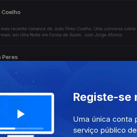
o Coelho
, o mais recente romance de João Pinto Coelho. Uma conversa sobre
formam, em Uma Noite em Forma de Assim... com Jorge Afonso.
a Peres
e Afonso, no programa Uma Noite em Forma de Assim, para apresen
Registe-se
 Cabrita
Uma única conta 
e Afonso, na Noite em Forma de Assim, para dar voz à história de C
serviço público d