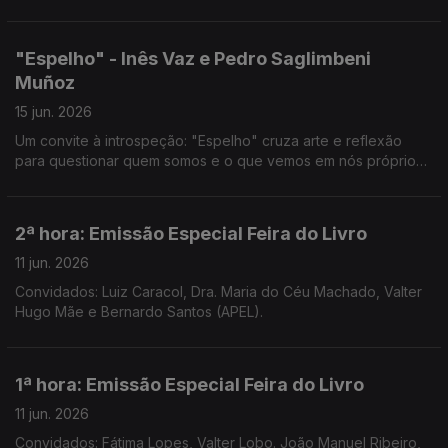
transbordar para o domínio da música em mais Uma Noite em
Forma de Assim... com Jorge Afonso.
"Espelho" - Inês Vaz e Pedro Saglimbeni
Muñoz
15 jun. 2026
Um convite à introspeção: "Espelho" cruza arte e reflexão
para questionar quem somos e o que vemos em nós próprios.
Noite em Forma de Assim... com Jorge Afonso.
2ª hora: Emissão Especial Feira do Livro
11 jun. 2026
Convidados: Luiz Caracol, Dra. Maria do Céu Machado, Valter
Hugo Mãe e Bernardo Santos (APEL).
1ª hora: Emissão Especial Feira do Livro
11 jun. 2026
Convidados: Fátima Lopes, Valter Lobo. João Manuel Ribeiro,