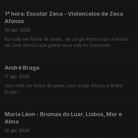
1ª hora: Escutar Zeca - Violoncelos de Zeca
Afonso
20 abr. 2026
Na noite em forma de assim... de Jorge Afonso com a música
de José Afonso que ganha nova vida no violoncelo.
André Braga
17 abr. 2026
Uma noite em forma de assim...com Jorge Afonso e André
Braga.
Em destaque, “Sem Perdão - nada é tão letal como a sede de
vingança”, um mergulho nos limites da justiça, da dor e das
escolhas que ficam para sempre.
Maria Léon - Brumas do Luar, Lisboa, Mar e
Alma
14 abr. 2026