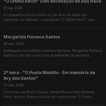
"O Último Reich" com encenação de Ana Nave
canta.
31 mar. 2026
A companhia Arte33 estreia a 3 de abril, no Salão das
Carochas, em Almada, o espetáculo “O Último Reich”, uma
adaptação a partir de Terror e Miséria no Terceiro Reich, de
Bertolt Brecht, com encenação de Ana Nave.
Margarida Fonseca Santos
30 mar. 2026
Distinguida com múltiplos prémios literários, Margarida Fonseca
Santos é uma das vozes mais acarinhadas da literatura
portuguesa contemporânea para crianças e jovens, unindo
criatividade, pedagogia e humanismo.
2ª hora - "O Poeta Maldito - Em memória de
Ary dos Santos"
27 mar. 2026
Conversa com Bruno França, Helena Rosa e Inês Madeira.
Autor, actriz e diretora musical do espectáculo "O Poeta
Maldito - Em memória de Ary dos Santos". Em cena sábado, 21