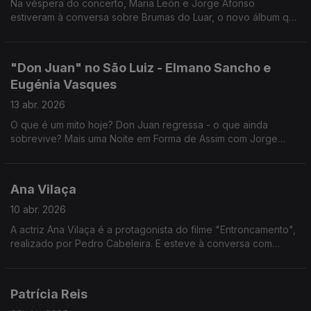
Na véspera do concerto, Maria León e Jorge Afonso
estiveram à conversa sobre Brumas do Luar, o novo álbum que
Maria apresenta ao vivo amanhã, 15 de abril, às 21h30, no
Coliseu dos Recreios.
"Don Juan" no São Luiz - Elmano Sancho e
Eugénia Vasques
13 abr. 2026
O que é um mito hoje? Don Juan regressa - o que ainda
sobrevive? Mais uma Noite em Forma de Assim com Jorge
Afonso, Elmano Sancho e Eugénia Vasques.
Ana Vilaça
10 abr. 2026
A actriz Ana Vilaça é a protagonista do filme "Entroncamento",
realizado por Pedro Cabeleira. E esteve à conversa com
Jorge Afonso sobre essa experiência.
Patrícia Reis