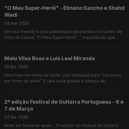
"O Meu Super-Herói" - Elmano Sancho e Shahd
Wadi
04 mar. 2026
Um luso-francês e uma palestiniana apresentam no Centro de
Artes de Lisboa, "O Meu Super-Herói", " espectáculo que
cruza teatro e poesia, história pessoal e memória colectiva”.
Malu Vilas Boas e Luís Leal Miranda
26 fev. 2026
Uma noite em forma de assim, com destaque para "Um poeta
em forma de assim". É uma visita guiada à cabeça de
Alexandre O'Neill que Malu Vilas Boas apresenta no Teatro
Carlos Alberto, Porto, de 5 a 8 de Março.
2ª edição Festival de Guitarra Portuguesa - 6 e
7 de Março
24 fev. 2026
Noite em forma de assim… 2ª edição do Festival de Guitarra