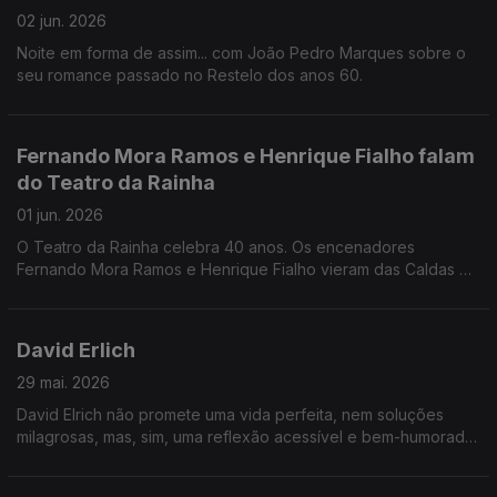
02 jun. 2026
Noite em forma de assim... com João Pedro Marques sobre o
seu romance passado no Restelo dos anos 60.
Fernando Mora Ramos e Henrique Fialho falam
do Teatro da Rainha
01 jun. 2026
O Teatro da Rainha celebra 40 anos. Os encenadores
Fernando Mora Ramos e Henrique Fialho vieram das Caldas da
Rainha para conversar com Jorge Afonso.
David Erlich
29 mai. 2026
David Elrich não promete uma vida perfeita, nem soluções
milagrosas, mas, sim, uma reflexão acessível e bem-humorada
sobre quem somos e como podemos viver com mais lucidez e
mais humanidade.