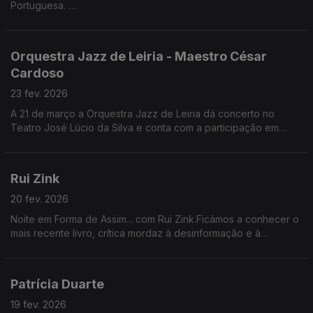
Portuguesa.
Convidados: director artístico Pedro de Castro e a guitarrista
Mafalda Lemos.
Orquestra Jazz de Leiria - Maestro César
Cardoso
23 fev. 2026
A 21 de março a Orquestra Jazz de Leiria dá concerto no
Teatro José Lúcio da Silva e conta com a participação em
palco de Paulo de Carvalho, Tatanka, Samuel Úria e Kiko
Pereira.
Rui Zink
20 fev. 2026
Noite em Forma de Assim... com Rui Zink.Ficámos a conhecer o
mais recente livro, crítica mordaz à desinformação e à
tentação da justiça popular - "Olga Salva o Mundo".
Patrícia Duarte
19 fev. 2026