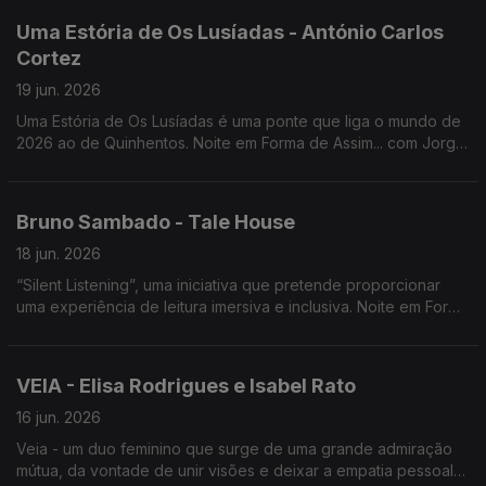
Uma Estória de Os Lusíadas - António Carlos
Cortez
19 jun. 2026
Uma Estória de Os Lusíadas é uma ponte que liga o mundo de
2026 ao de Quinhentos. Noite em Forma de Assim... com Jorge
Afonso e António Carlos Cortez.
Bruno Sambado - Tale House
18 jun. 2026
“Silent Listening”, uma iniciativa que pretende proporcionar
uma experiência de leitura imersiva e inclusiva. Noite em Forma
de Assim... com Bruno Sambado e Jorge Afonso.
VEIA - Elisa Rodrigues e Isabel Rato
16 jun. 2026
Veia - um duo feminino que surge de uma grande admiração
mútua, da vontade de unir visões e deixar a empatia pessoal