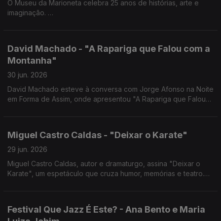
O Museu da Marioneta celebra 25 anos de histórias, arte e
imaginação.
Hoje, a diretora Ana Paula Correia esteve à conversa com
Jorge Afonso na Noite em Forma de Assim.
David Machado - "A Rapariga que Falou com a
Montanha"
30 jun. 2026
David Machado esteve à conversa com Jorge Afonso na Noite
em Forma de Assim, onde apresentou "A Rapariga que Falou
com a Montanha", o novo livro que encerra a Trilogia do
Furacão.
Miguel Castro Caldas - "Deixar o Karate"
29 jun. 2026
Miguel Castro Caldas, autor e dramaturgo, assina "Deixar o
Karate", um espetáculo que cruza humor, memórias e teatro.
Está em cena no São Luiz Teatro Municipal até 5 de julho.
Festival Que Jazz É Este? - Ana Bento e Maria