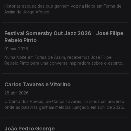
Histórias esquecidas que ganham voz na Noite em Forma de
Assim de Jorge Afonso.
"Damas", de Cláudia Alves, revisita o papel das enfermeiras
portuguesas na Primeira Guerra Mundial .
Festival Somersby Out Jazz 2026 - José Filipe
Rebelo Pinto
01 mai. 2026
Numa Noite em Forma de Assim, recebemos José Filipe
Rebelo Pinto para uma conversa inspiradora sobre o espírito
do Festival Somersby Out Jazz 2026. Se perdeu a conversa,
ainda vai a tempo de entrar no ritmo.
Carlos Tavares e Vitorino
28 abr. 2026
O Canto dos Poetas, de Carlos Tavares, traz-nos um universo
onde as palavras ganham melodia. Lançado em abril de 2026,
este trabalho mergulha na poesia cantada com temas como
“Litoral” e “Sabíamos do Mar”.
João Pedro George