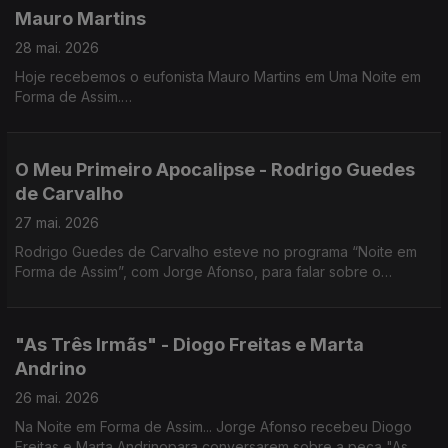
Mauro Martins
28 mai. 2026
Hoje recebemos o eufonista Mauro Martins em Uma Noite em
Forma de Assim.
Uma conversa entre música, percurso e inspiração, com um
dos grandes nomes do eufónio em Portugal.
O Meu Primeiro Apocalipse - Rodrigo Guedes
de Carvalho
27 mai. 2026
Rodrigo Guedes de Carvalho esteve no programa “Noite em
Forma de Assim”, com Jorge Afonso, para falar sobre o
romance O Meu Primeiro Apocalipse. O livro foi lançado pela
Publicações Dom Quixote em 2026.
"As Três Irmãs" - Diogo Freitas e Marta
Andrino
26 mai. 2026
Na Noite em Forma de Assim... Jorge Afonso recebeu Diogo
Freitas e Marta Andrinopara conversarem sobre a peça "As