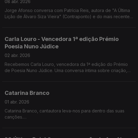
08 abr. 2026
Jorge Afonso conversa com Patrícia Reis, autora de "A Última
Lição de Álvaro Siza Vieira" (Contraponto) e do mais recente
romance "O Lugar da Incerteza" (Companhia das Letras).
Carla Louro - Vencedora 1ª edição Prémio
Poesia Nuno Júdice
02 abr. 2026
Recebemos Carla Louro, vencedora da 1ª edição do Prémio
de Poesia Nuno Júdice. Uma conversa íntima sobre criação,
linguagem e o lugar da poesia nos dias de hoje.
Catarina Branco
01 abr. 2026
Catarina Branco, cantautora leva-nos para dentro das suas
canções.
Na Noite em Forma de Assim, a música acontece sem pressa —
crua, próxima e verdadeira.
Um encontro onde cada verso respira e cada silêncio também