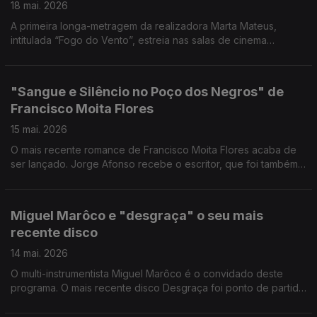
18 mai. 2026
A primeira longa-metragem da realizadora Marta Mateus,
intitulada “Fogo do Vento”, estreia nas salas de cinema
portuguesas no próximo dia 21 de maio.
"Sangue e Silêncio no Poço dos Negros" de
Francisco Moita Flores
15 mai. 2026
O mais recente romance de Francisco Moita Flores acaba de
ser lançado. Jorge Afonso recebe o escritor, que foi também
inspetor da Polícia Judiciária, investigador e autarca, entre
outras funções.
Miguel Marôco e "desgraça" o seu mais
recente disco
14 mai. 2026
O multi-instrumentista Miguel Marôco é o convidado deste
programa. O mais recente disco Desgraça foi ponto de partida
para uma boa conversa.