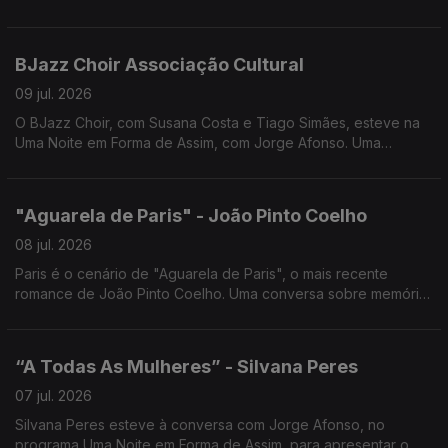
Jorge Afonso, para apresentar o Novo Álbum das Glórias.
BJazz Choir Associação Cultural
09 jul. 2026
O BJazz Choir, com Susana Costa e Tiago Simães, esteve na
Uma Noite em Forma de Assim, com Jorge Afonso. Uma
conversa sobre música, vozes e o universo coral, num
encontro cheio de talento e inspiração.
"Aguarela de Paris" - João Pinto Coelho
08 jul. 2026
Paris é o cenário de "Aguarela de Paris", o mais recente
romance de João Pinto Coelho. Uma conversa sobre memória,
amor, História e os lugares que nos transformam, em Uma Noite
em Forma de Assim... com Jorge Afonso.
“A Todas As Mulheres” - Silvana Peres
07 jul. 2026
Silvana Peres esteve à conversa com Jorge Afonso, no
programa Uma Noite em Forma de Assim, para apresentar o