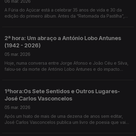
06 mar. 2026
A Fúria do Açúcar está a celebrar 35 anos de vida e 30 da
edição do primeiro álbum. Antes da “Retomada da Pastilha”,
João Melo e Ruca Rebordão estiveram em mais Uma noite em
forma de assim... com Jorge Afonso.
2ª hora: Um abraço a António Lobo Antunes
(1942 - 2026)
05 mar. 2026
Hoje, numa conversa entre Jorge Afonso e João Céu e Silva,
falou-se da morte de António Lobo Antunes e do impacto
profundo que deixa na literatura portuguesa.
1ªhora:Os Sete Sentidos e Outros Lugares-
José Carlos Vasconcelos
05 mar. 2026
Após um hiato de mais de uma dezena de anos sem editar,
José Carlos Vasconcelos publica um livro de poesia que vai
surpreender os leitores - “Os Sete Sentidos e Outros Lugares”
.