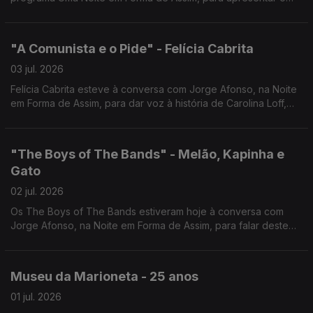
seu mais recente trabalho.
"A Comunista e o Pide" - Felícia Cabrita
03 jul. 2026
Felícia Cabrita esteve à conversa com Jorge Afonso, na Noite
em Forma de Assim, para dar voz à história de Carolina Loff,
símbolo da resistência à ditadura.
"The Boys of The Bands" - Melão, Kapinha e
Gato
02 jul. 2026
Os The Boys of The Bands estiveram hoje à conversa com
Jorge Afonso, na Noite em Forma de Assim, para falar deste
novo projeto e do tema "Até ao Fim".
Museu da Marioneta - 25 anos
01 jul. 2026