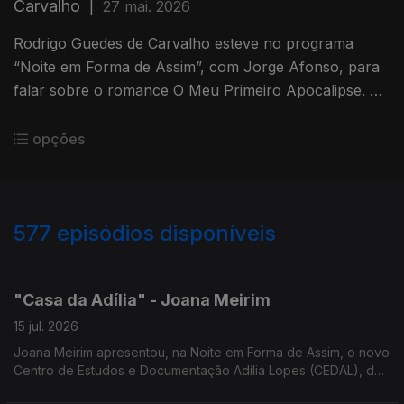
Carvalho
|
27 mai. 2026
Rodrigo Guedes de Carvalho esteve no programa
“Noite em Forma de Assim”, com Jorge Afonso, para
falar sobre o romance O Meu Primeiro Apocalipse. O
livro foi lançado pela Publicações Dom Quixote em
2026.
opções
577
episódios disponíveis
939573
933787
929546
923776
918522
913392
908736
901090
"Casa da Adília" - Joana Meirim
15 jul. 2026
Joana Meirim apresentou, na Noite em Forma de Assim, o novo
Centro de Estudos e Documentação Adília Lopes (CEDAL), da
NOVA FCSH, dedicado à obra da poetisa.