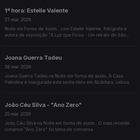
horas, no Centro Cultural da Malaposta.
1ª hora: Estelle Valente
27 mar. 2026
Noite em Forma de Assim... com Estelle Valente, fotógrafa e
autora da exposição "A Luz que Ficou - Um retrato do São
Luiz".
https://www.teatrosaoluiz.pt/espetaculo/a-luz-que-ficou/
Joana Guerra Tadeu
26 mar. 2026
Joana Guerra Tadeu na Noite em forma de assim...A Casa
Palestina é inaugurada esta sexta-feira em Alcântara, Lisboa.
João Céu Silva - "Ano Zero"
25 mar. 2026
João Céu Silva na Noite em forma de assim... O mais recente
romance "Ano Zero" foi tema de conversa.