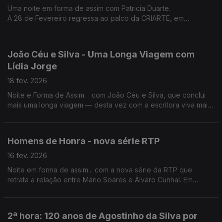
Uma noite em forma de assim com Patricia Duarte.
A 28 de Fevereiro regressa ao palco da CRIARTE, em
Carcavelos.
João Céu e Silva - Uma Longa Viagem com
Lídia Jorge
18 fev. 2026
Noite e Forma de Assim… com João Céu e Silva, que conclui
mais uma longa viagem — desta vez com a escritora viva mais
importante da literatura portuguesa: Uma Longa Viagem com
Lídia Jorge.
Homens de Honra - nova série RTP
16 fev. 2026
Noite em forma de assim... com a nova série da RTP que
retrata a relação entre Mário Soares e Álvaro Cunhal. Em
estúdio o realizador Sérgio Graciano e os actores Tonan Quito
e Alexandre Carvalho.
2ª hora: 120 anos de Agostinho da Silva por