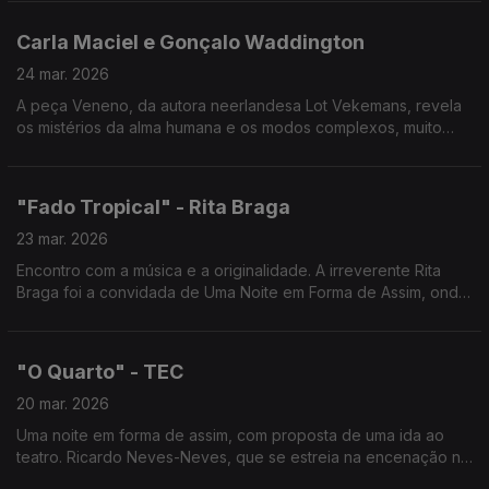
Carla Maciel e Gonçalo Waddington
24 mar. 2026
A peça Veneno, da autora neerlandesa Lot Vekemans, revela
os mistérios da alma humana e os modos complexos, muito
diversos, como cada pessoa procura manter a esperança ao
lidar com os revezes da vida.
"Fado Tropical" - Rita Braga
23 mar. 2026
Encontro com a música e a originalidade. A irreverente Rita
Braga foi a convidada de Uma Noite em Forma de Assim, onde
levou o seu inconfundível "Fado Tropical" a uma conversa
intimista cheia de canções e histórias.
"O Quarto" - TEC
20 mar. 2026
Uma noite em forma de assim, com proposta de uma ida ao
teatro. Ricardo Neves-Neves, que se estreia na encenação no
Teatro Experimental de Cascais e Miguel Graça, tradutor desta