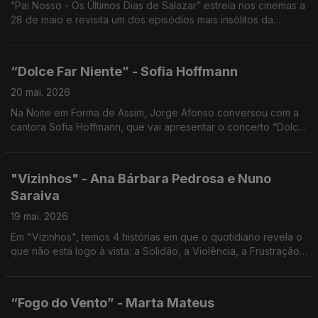
“Pai Nosso - Os Últimos Dias de Salazar” estreia nos cinemas a
28 de maio e revisita um dos episódios mais insólitos da
história portuguesa... Noite em forma de assim com Jorge
Afonso.
“Dolce Far Niente” - Sofia Hoffmann
20 mai. 2026
Na Noite em Forma de Assim, Jorge Afonso conversou com a
cantora Sofia Hoffmann, que vai apresentar o concerto “Dolce
Far Niente” no Cinema São Jorge, no próximo dia 27 de maio
de 2026, às 21h30.
"Vizinhos" - Ana Bárbara Pedrosa e Nuno
Saraiva
19 mai. 2026
Em "Vizinhos", temos 4 histórias em que o quotidiano revela o
que não está logo à vista: a Solidão, a Violência, a Frustração,
a Necessidade de Pertença, Noite em forma de assim... com
Jorge Afonso.
“Fogo do Vento” - Marta Mateus