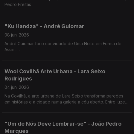
Pedro Freitas
"Ku Handza" - André Guiomar
08 jun. 2026
André Guiomar foi o convidado de Uma Noite em Forma de
Assim.
Uma conversa sobre cinema e sobre "Ku Handza", a sua mais
recente longa-metragem, que estreia a 25 de junho nas salas
de cinema.
Wool Covilhã Arte Urbana - Lara Seixo
Rodrigues
04 jun. 2026
Na Covilhã, a arte urbana de Lara Seixo transforma paredes
em histórias e a cidade numa galeria a céu aberto. Entre luzes,
cores e emoções, cada obra convida a olhar a cidade de uma
forma diferente.
"Um de Nós Deve Lembrar-se" - João Pedro
Marques