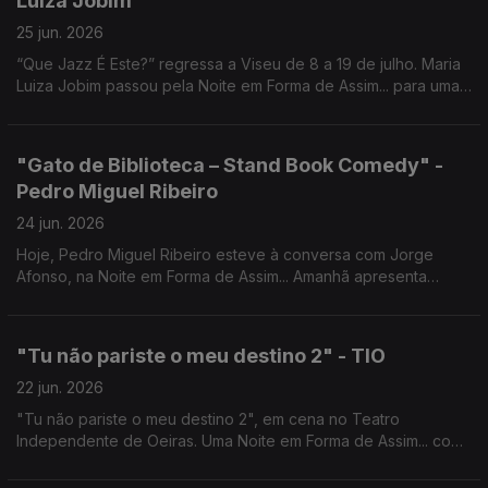
Luiza Jobim
25 jun. 2026
“Que Jazz É Este?” regressa a Viseu de 8 a 19 de julho. Maria
Luiza Jobim passou pela Noite em Forma de Assim... para uma
conversa com Jorge Afonso.
"Gato de Biblioteca – Stand Book Comedy" -
Pedro Miguel Ribeiro
24 jun. 2026
Hoje, Pedro Miguel Ribeiro esteve à conversa com Jorge
Afonso, na Noite em Forma de Assim... Amanhã apresenta
"Gato de Biblioteca - Stand Book Comedy" no Café-Teatro da
Comuna.
"Tu não pariste o meu destino 2" - TIO
22 jun. 2026
"Tu não pariste o meu destino 2", em cena no Teatro
Independente de Oeiras. Uma Noite em Forma de Assim... com
Jorge Afonso, Carlos d'Almeida Ribeiro, Regina Sampaio e
Deolinda Patrício.