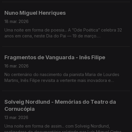
peça de Harold Pinter.
Nuno Miguel Henriques
18 mar. 2026
Uma noite em forma de poesia... A “Ode Poética” celebra 32
anos em cena, neste Dia do Pai — 19 de março.
Hoje, celebrámos com o seu criador, Nuno Miguel Henriques,
o homem com o sorriso na voz.
Fragmentos de Vanguarda - Inês Filipe
16 mar. 2026
No centenário do nascimento da pianista Maria de Lourdes
Martins, Inês Filipe revisita a vertente mais inovadora e
experimental da obra da pianista no CD-Fragmentos de
Vanguarda.
Solveig Nordlund - Memórias do Teatro da
Cornucópia
13 mar. 2026
Uma noite em forma de assim... com Solveig Nordlund,
realizadora do documentário relatado por Luís Miguel Cintra e