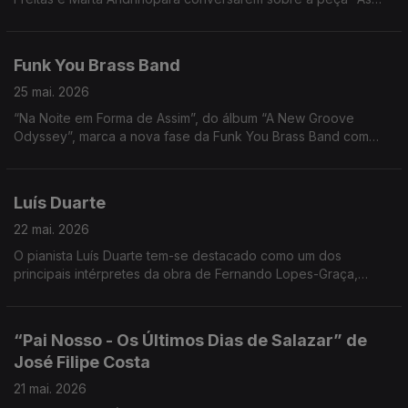
Três Irmãs".
Funk You Brass Band
25 mai. 2026
“Na Noite em Forma de Assim”, do álbum “A New Groove
Odyssey”, marca a nova fase da Funk You Brass Band com
temas originais.
Luís Duarte
22 mai. 2026
O pianista Luís Duarte tem-se destacado como um dos
principais intérpretes da obra de Fernando Lopes-Graça,
especialmente no repertório para piano solo. Noite em Forma
de Assim... com Jorge Afonso.
“Pai Nosso - Os Últimos Dias de Salazar” de
José Filipe Costa
21 mai. 2026