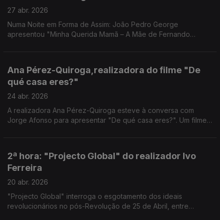
27 abr. 2026
Numa Noite em Forma de Assim: João Pedro George
apresentou "Minha Querida Mamã – A Mãe de Fernando
Pessoa". Uma nova leitura sobre Fernando Pessoa.
Ana Pérez-Quiroga,realizadora do filme "De
qué casa eres?"
24 abr. 2026
A realizadora Ana Pérez-Quiroga esteve à conversa com
Jorge Afonso para apresentar "De qué casa eres?". Um filme
sobre memória, identidade e pertença - uma conversa à
medida de uma noite em forma de assim.
2ª hora: "Projecto Global" do realizador Ivo
Ferreira
20 abr. 2026
"Projecto Global" interroga o esgotamento dos ideais
revolucionários no pós-Revolução de 25 de Abril, entre
fragmentação política e violência.