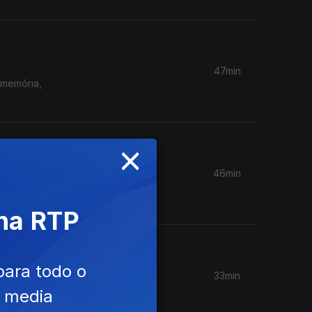
47min
 memória,
×
46min
tar o
 na RTP
para todo o
33min
arolina
e media