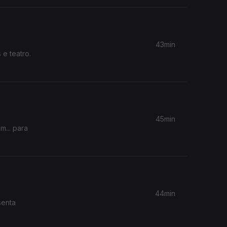
43min
e teatro.
45min
m... para
44min
senta