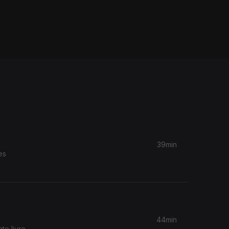
39min
es
44min
e livro.