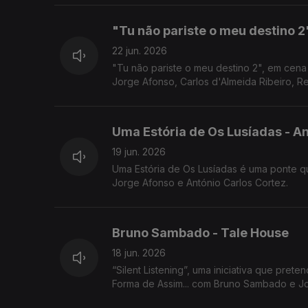
"Tu não pariste o meu destino 2
22 jun. 2026
"Tu não pariste o meu destino 2", em cen
Jorge Afonso, Carlos d'Almeida Ribeiro, Re
Uma Estória de Os Lusíadas - An
19 jun. 2026
Uma Estória de Os Lusíadas é uma ponte que liga o mundo de 2026 ao de Quinhentos. Noite em Forma de Assim... com
Jorge Afonso e António Carlos Cortez.
Bruno Sambado - Tale House
18 jun. 2026
“Silent Listening”, uma iniciativa que pretende
Forma de Assim... com Bruno Sambado e J