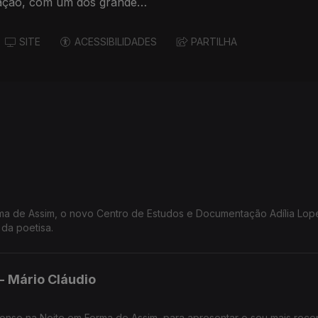
ração, com um dos grandes
SITE
ACESSIBILIDADES
PARTILHA
ma de Assim, o novo Centro de Estudos e Documentação Adília Lop
da poetisa.
- Mário Cláudio
onso na Noite em Forma de Assim, para apresentar o seu mais recent