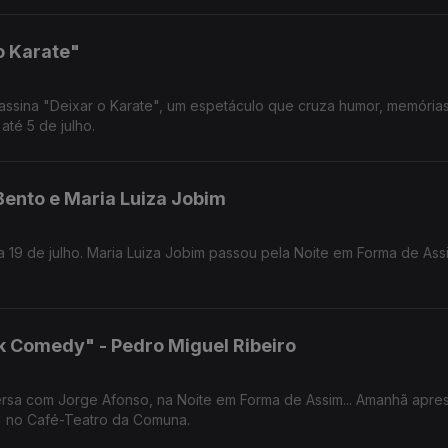
o Karate"
 assina "Deixar o Karate", um espetáculo que cruza humor, memórias 
até 5 de julho.
 Bento e Maria Luiza Jobim
 19 de julho. Maria Luiza Jobim passou pela Noite em Forma de Assi
ok Comedy" - Pedro Miguel Ribeiro
ersa com Jorge Afonso, na Noite em Forma de Assim... Amanhã apre
" no Café-Teatro da Comuna.