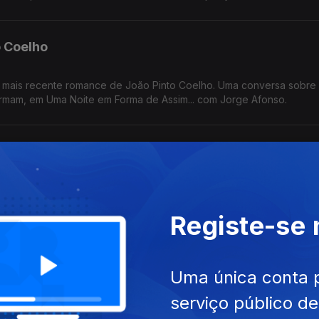
o Coelho
, o mais recente romance de João Pinto Coelho. Uma conversa sobre
formam, em Uma Noite em Forma de Assim... com Jorge Afonso.
a Peres
e Afonso, no programa Uma Noite em Forma de Assim, para apresen
Registe-se
 Cabrita
Uma única conta 
e Afonso, na Noite em Forma de Assim, para dar voz à história de C
serviço público d