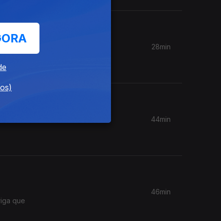
GORA
28min
lar deste
de
dos)
44min
46min