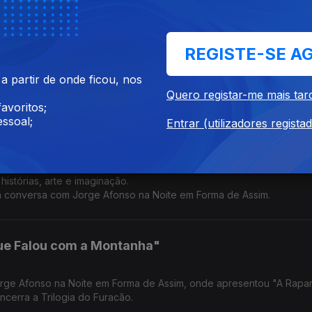
o, Kapinha e Gato
REGISTE-SE A
à conversa com Jorge Afonso, na Noite em Forma de Assim, para fa
 partir de onde ficou, nos
Quero registar-me mais tar
avoritos;
ssoal;
Entrar (utilizadores regista
istórias, arte e imaginação.
 à conversa com Jorge Afonso na Noite em Forma de Assim.
ue Falou com a Montanha"
e apresentou "A Rapariga que
ncerra a Trilogia do Furacão.