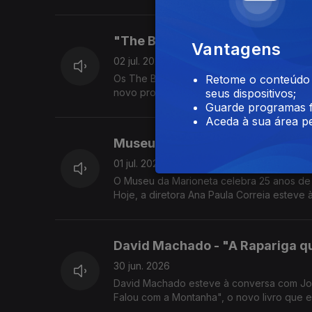
"The Boys of The Bands" - Melã
Vantagens
02 jul. 2026
Os The Boys of The Bands estiveram hoje 
Retome o conteúdo a
novo projeto e do tema "Até ao Fim".
seus dispositivos;
Guarde programas f
Aceda à sua área pe
Museu da Marioneta - 25 anos
01 jul. 2026
O Museu da Marioneta celebra 25 anos de h
Hoje, a diretora Ana Paula Correia esteve
David Machado - "A Rapariga q
30 jun. 2026
David Machado esteve à conversa com Jorge Afonso na Noite em Forma de Assim, ond
Falou com a Montanha", o novo livro que e