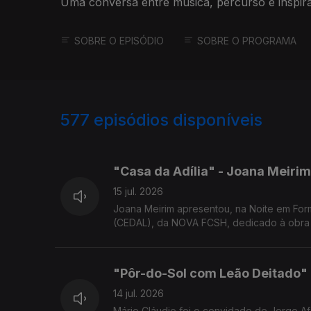
Uma conversa entre música, percurso e inspi
nomes do eufónio em Portugal.
SOBRE O EPISÓDIO
SOBRE O PROGRAMA
577
episódios disponíveis
939573
933787
"Casa da Adília" - Joana Meirim
15 jul. 2026
Joana Meirim apresentou, na Noite em For
(CEDAL), da NOVA FCSH, dedicado à obra 
"Pôr-do-Sol com Leão Deitado" 
14 jul. 2026
Mário Cláudio foi o convidado de Jorge Af