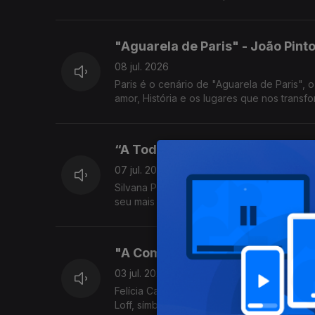
"Aguarela de Paris" - João Pint
08 jul. 2026
Paris é o cenário de "Aguarela de Paris"
amor, História e os lugares que nos trans
“A Todas As Mulheres” - Silvan
07 jul. 2026
Silvana Peres esteve à conversa com Jorg
seu mais recente trabalho.
"A Comunista e o Pide" - Felícia
03 jul. 2026
Felícia Cabrita esteve à conversa com Jorg
Loff, símbolo da resistência à ditadura.