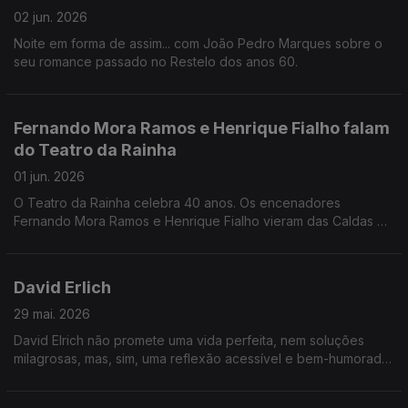
02 jun. 2026
Noite em forma de assim... com João Pedro Marques sobre o
seu romance passado no Restelo dos anos 60.
Fernando Mora Ramos e Henrique Fialho falam
do Teatro da Rainha
01 jun. 2026
O Teatro da Rainha celebra 40 anos. Os encenadores
Fernando Mora Ramos e Henrique Fialho vieram das Caldas da
Rainha para conversar com Jorge Afonso.
David Erlich
29 mai. 2026
David Elrich não promete uma vida perfeita, nem soluções
milagrosas, mas, sim, uma reflexão acessível e bem-humorada
sobre quem somos e como podemos viver com mais lucidez e
mais humanidade.