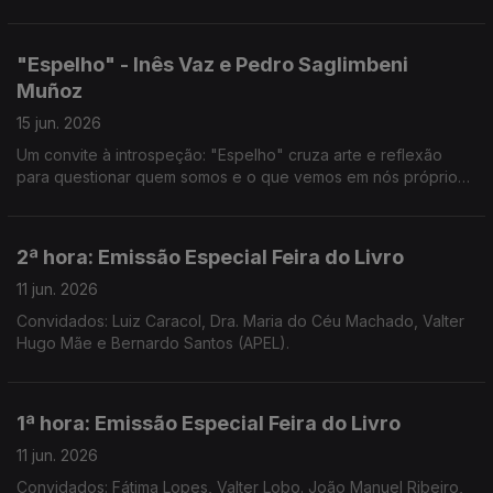
transbordar para o domínio da música em mais Uma Noite em
Forma de Assim... com Jorge Afonso.
"Espelho" - Inês Vaz e Pedro Saglimbeni
Muñoz
15 jun. 2026
Um convite à introspeção: "Espelho" cruza arte e reflexão
para questionar quem somos e o que vemos em nós próprios.
Noite em Forma de Assim... com Jorge Afonso.
2ª hora: Emissão Especial Feira do Livro
11 jun. 2026
Convidados: Luiz Caracol, Dra. Maria do Céu Machado, Valter
Hugo Mãe e Bernardo Santos (APEL).
1ª hora: Emissão Especial Feira do Livro
11 jun. 2026
Convidados: Fátima Lopes, Valter Lobo. João Manuel Ribeiro,