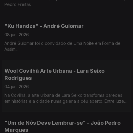
Pedro Freitas
"Ku Handza" - André Guiomar
08 jun. 2026
André Guiomar foi o convidado de Uma Noite em Forma de
Assim.
Uma conversa sobre cinema e sobre "Ku Handza", a sua mais
recente longa-metragem, que estreia a 25 de junho nas salas
de cinema.
Wool Covilhã Arte Urbana - Lara Seixo
Rodrigues
04 jun. 2026
Na Covilhã, a arte urbana de Lara Seixo transforma paredes
em histórias e a cidade numa galeria a céu aberto. Entre luzes,
cores e emoções, cada obra convida a olhar a cidade de uma
forma diferente.
"Um de Nós Deve Lembrar-se" - João Pedro
Marques