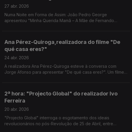
27 abr. 2026
Numa Noite em Forma de Assim: João Pedro George
apresentou "Minha Querida Mamã – A Mãe de Fernando
Pessoa". Uma nova leitura sobre Fernando Pessoa.
Ana Pérez-Quiroga,realizadora do filme "De
qué casa eres?"
24 abr. 2026
A realizadora Ana Pérez-Quiroga esteve à conversa com
Jorge Afonso para apresentar "De qué casa eres?". Um filme
sobre memória, identidade e pertença - uma conversa à
medida de uma noite em forma de assim.
2ª hora: "Projecto Global" do realizador Ivo
Ferreira
20 abr. 2026
"Projecto Global" interroga o esgotamento dos ideais
revolucionários no pós-Revolução de 25 de Abril, entre
fragmentação política e violência.