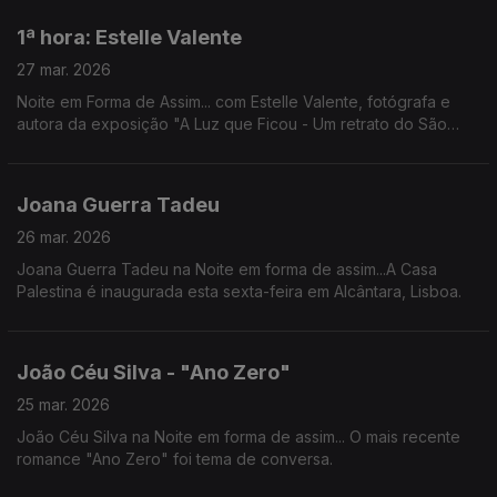
horas, no Centro Cultural da Malaposta.
1ª hora: Estelle Valente
27 mar. 2026
Noite em Forma de Assim... com Estelle Valente, fotógrafa e
autora da exposição "A Luz que Ficou - Um retrato do São
Luiz".
https://www.teatrosaoluiz.pt/espetaculo/a-luz-que-ficou/
Joana Guerra Tadeu
26 mar. 2026
Joana Guerra Tadeu na Noite em forma de assim...A Casa
Palestina é inaugurada esta sexta-feira em Alcântara, Lisboa.
João Céu Silva - "Ano Zero"
25 mar. 2026
João Céu Silva na Noite em forma de assim... O mais recente
romance "Ano Zero" foi tema de conversa.