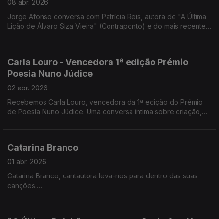
08 abr. 2026
Jorge Afonso conversa com Patrícia Reis, autora de "A Última
Lição de Álvaro Siza Vieira" (Contraponto) e do mais recente
romance "O Lugar da Incerteza" (Companhia das Letras).
Carla Louro - Vencedora 1ª edição Prémio
Poesia Nuno Júdice
02 abr. 2026
Recebemos Carla Louro, vencedora da 1ª edição do Prémio
de Poesia Nuno Júdice. Uma conversa íntima sobre criação,
linguagem e o lugar da poesia nos dias de hoje.
Catarina Branco
01 abr. 2026
Catarina Branco, cantautora leva-nos para dentro das suas
canções.
Na Noite em Forma de Assim, a música acontece sem pressa —
crua, próxima e verdadeira.
Um encontro onde cada verso respira e cada silêncio também