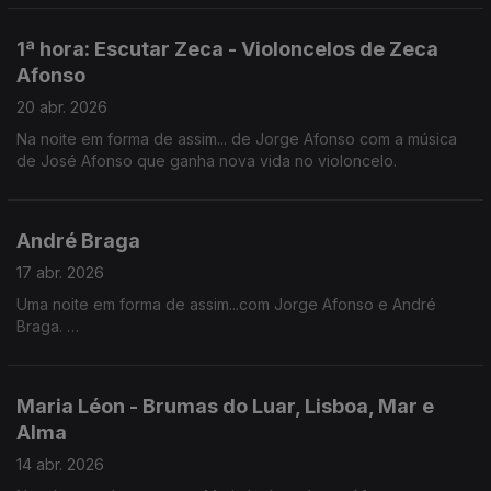
1ª hora: Escutar Zeca - Violoncelos de Zeca
Afonso
20 abr. 2026
Na noite em forma de assim... de Jorge Afonso com a música
de José Afonso que ganha nova vida no violoncelo.
André Braga
17 abr. 2026
Uma noite em forma de assim...com Jorge Afonso e André
Braga.
Em destaque, “Sem Perdão - nada é tão letal como a sede de
vingança”, um mergulho nos limites da justiça, da dor e das
escolhas que ficam para sempre.
Maria Léon - Brumas do Luar, Lisboa, Mar e
Alma
14 abr. 2026