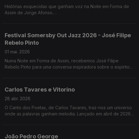
Histórias esquecidas que ganham voz na Noite em Forma de
Assim de Jorge Afonso.
"Damas", de Cláudia Alves, revisita o papel das enfermeiras
portuguesas na Primeira Guerra Mundial .
Festival Somersby Out Jazz 2026 - José Filipe
Rebelo Pinto
01 mai. 2026
Numa Noite em Forma de Assim, recebemos José Filipe
Rebelo Pinto para uma conversa inspiradora sobre o espírito
do Festival Somersby Out Jazz 2026. Se perdeu a conversa,
ainda vai a tempo de entrar no ritmo.
Carlos Tavares e Vitorino
28 abr. 2026
O Canto dos Poetas, de Carlos Tavares, traz-nos um universo
onde as palavras ganham melodia. Lançado em abril de 2026,
este trabalho mergulha na poesia cantada com temas como
“Litoral” e “Sabíamos do Mar”.
João Pedro George