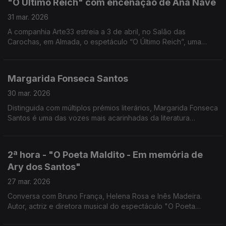
"O Último Reich" com encenação de Ana Nave
canta.
31 mar. 2026
A companhia Arte33 estreia a 3 de abril, no Salão das
Carochas, em Almada, o espetáculo “O Último Reich”, uma
adaptação a partir de Terror e Miséria no Terceiro Reich, de
Bertolt Brecht, com encenação de Ana Nave.
Margarida Fonseca Santos
30 mar. 2026
Distinguida com múltiplos prémios literários, Margarida Fonseca
Santos é uma das vozes mais acarinhadas da literatura
portuguesa contemporânea para crianças e jovens, unindo
criatividade, pedagogia e humanismo.
2ª hora - "O Poeta Maldito - Em memória de
Ary dos Santos"
27 mar. 2026
Conversa com Bruno França, Helena Rosa e Inês Madeira.
Autor, actriz e diretora musical do espectáculo "O Poeta
Maldito - Em memória de Ary dos Santos". Em cena sábado, 21