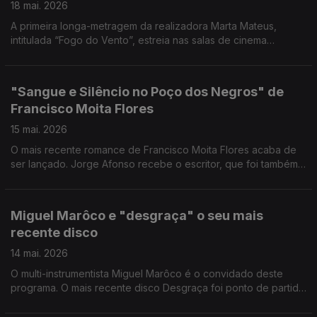
18 mai. 2026
A primeira longa-metragem da realizadora Marta Mateus,
intitulada “Fogo do Vento”, estreia nas salas de cinema
portuguesas no próximo dia 21 de maio.
"Sangue e Silêncio no Poço dos Negros" de
Francisco Moita Flores
15 mai. 2026
O mais recente romance de Francisco Moita Flores acaba de
ser lançado. Jorge Afonso recebe o escritor, que foi também
inspetor da Polícia Judiciária, investigador e autarca, entre
outras funções.
Miguel Marôco e "desgraça" o seu mais
recente disco
14 mai. 2026
O multi-instrumentista Miguel Marôco é o convidado deste
programa. O mais recente disco Desgraça foi ponto de partida
para uma boa conversa.