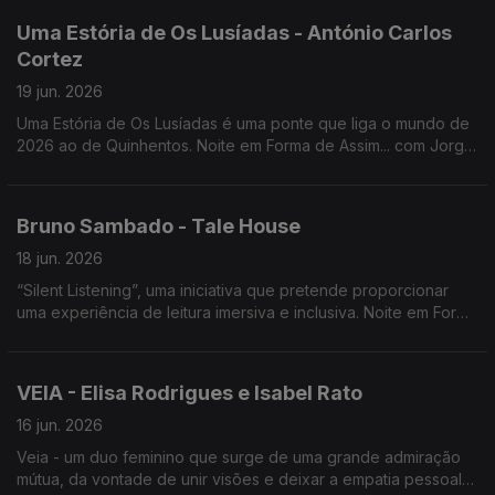
Uma Estória de Os Lusíadas - António Carlos
Cortez
19 jun. 2026
Uma Estória de Os Lusíadas é uma ponte que liga o mundo de
2026 ao de Quinhentos. Noite em Forma de Assim... com Jorge
Afonso e António Carlos Cortez.
Bruno Sambado - Tale House
18 jun. 2026
“Silent Listening”, uma iniciativa que pretende proporcionar
uma experiência de leitura imersiva e inclusiva. Noite em Forma
de Assim... com Bruno Sambado e Jorge Afonso.
VEIA - Elisa Rodrigues e Isabel Rato
16 jun. 2026
Veia - um duo feminino que surge de uma grande admiração
mútua, da vontade de unir visões e deixar a empatia pessoal