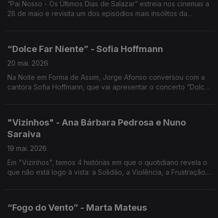
“Pai Nosso - Os Últimos Dias de Salazar” estreia nos cinemas a
28 de maio e revisita um dos episódios mais insólitos da
história portuguesa... Noite em forma de assim com Jorge
Afonso.
“Dolce Far Niente” - Sofia Hoffmann
20 mai. 2026
Na Noite em Forma de Assim, Jorge Afonso conversou com a
cantora Sofia Hoffmann, que vai apresentar o concerto “Dolce
Far Niente” no Cinema São Jorge, no próximo dia 27 de maio
de 2026, às 21h30.
"Vizinhos" - Ana Bárbara Pedrosa e Nuno
Saraiva
19 mai. 2026
Em "Vizinhos", temos 4 histórias em que o quotidiano revela o
que não está logo à vista: a Solidão, a Violência, a Frustração,
a Necessidade de Pertença, Noite em forma de assim... com
Jorge Afonso.
“Fogo do Vento” - Marta Mateus