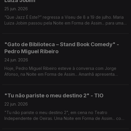
Luiza Jobim
25 jun. 2026
“Que Jazz É Este?” regressa a Viseu de 8 a 19 de julho. Maria
Luiza Jobim passou pela Noite em Forma de Assim... para uma
conversa com Jorge Afonso.
"Gato de Biblioteca – Stand Book Comedy" -
Pedro Miguel Ribeiro
24 jun. 2026
Hoje, Pedro Miguel Ribeiro esteve à conversa com Jorge
Afonso, na Noite em Forma de Assim... Amanhã apresenta
"Gato de Biblioteca - Stand Book Comedy" no Café-Teatro da
Comuna.
"Tu não pariste o meu destino 2" - TIO
22 jun. 2026
"Tu não pariste o meu destino 2", em cena no Teatro
Independente de Oeiras. Uma Noite em Forma de Assim... com
Jorge Afonso, Carlos d'Almeida Ribeiro, Regina Sampaio e
Deolinda Patrício.