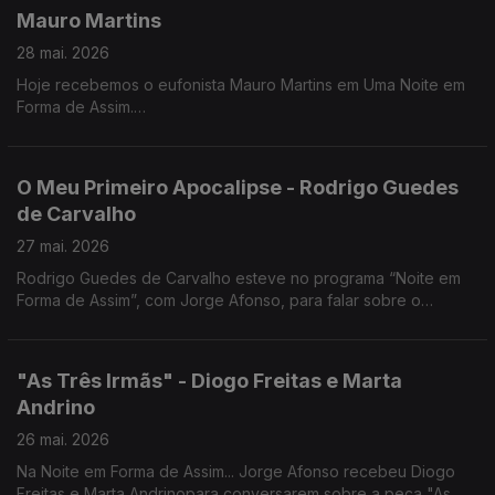
Mauro Martins
28 mai. 2026
Hoje recebemos o eufonista Mauro Martins em Uma Noite em
Forma de Assim.
Uma conversa entre música, percurso e inspiração, com um
dos grandes nomes do eufónio em Portugal.
O Meu Primeiro Apocalipse - Rodrigo Guedes
de Carvalho
27 mai. 2026
Rodrigo Guedes de Carvalho esteve no programa “Noite em
Forma de Assim”, com Jorge Afonso, para falar sobre o
romance O Meu Primeiro Apocalipse. O livro foi lançado pela
Publicações Dom Quixote em 2026.
"As Três Irmãs" - Diogo Freitas e Marta
Andrino
26 mai. 2026
Na Noite em Forma de Assim... Jorge Afonso recebeu Diogo
Freitas e Marta Andrinopara conversarem sobre a peça "As