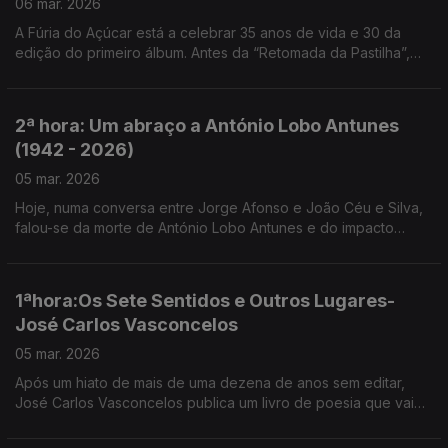
06 mar. 2026
A Fúria do Açúcar está a celebrar 35 anos de vida e 30 da
edição do primeiro álbum. Antes da “Retomada da Pastilha”,
João Melo e Ruca Rebordão estiveram em mais Uma noite em
forma de assim... com Jorge Afonso.
2ª hora: Um abraço a António Lobo Antunes
(1942 - 2026)
05 mar. 2026
Hoje, numa conversa entre Jorge Afonso e João Céu e Silva,
falou-se da morte de António Lobo Antunes e do impacto
profundo que deixa na literatura portuguesa.
1ªhora:Os Sete Sentidos e Outros Lugares-
José Carlos Vasconcelos
05 mar. 2026
Após um hiato de mais de uma dezena de anos sem editar,
José Carlos Vasconcelos publica um livro de poesia que vai
surpreender os leitores - “Os Sete Sentidos e Outros Lugares”
.