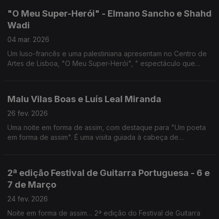
"O Meu Super-Herói" - Elmano Sancho e Shahd
Wadi
04 mar. 2026
Um luso-francês e uma palestiniana apresentam no Centro de
Artes de Lisboa, "O Meu Super-Herói", " espectáculo que
cruza teatro e poesia, história pessoal e memória colectiva”.
Malu Vilas Boas e Luís Leal Miranda
26 fev. 2026
Uma noite em forma de assim, com destaque para "Um poeta
em forma de assim". É uma visita guiada à cabeça de
Alexandre O'Neill que Malu Vilas Boas apresenta no Teatro
Carlos Alberto, Porto, de 5 a 8 de Março.
2ª edição Festival de Guitarra Portuguesa - 6 e
7 de Março
24 fev. 2026
Noite em forma de assim… 2ª edição do Festival de Guitarra