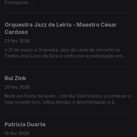
Portuguesa.
Convidados: director artístico Pedro de Castro e a guitarrista
Mafalda Lemos.
Orquestra Jazz de Leiria - Maestro César
Cardoso
23 fev. 2026
A 21 de março a Orquestra Jazz de Leiria dá concerto no
Teatro José Lúcio da Silva e conta com a participação em
palco de Paulo de Carvalho, Tatanka, Samuel Úria e Kiko
Pereira.
Rui Zink
20 fev. 2026
Noite em Forma de Assim... com Rui Zink.Ficámos a conhecer o
mais recente livro, crítica mordaz à desinformação e à
tentação da justiça popular - "Olga Salva o Mundo".
Patrícia Duarte
19 fev. 2026