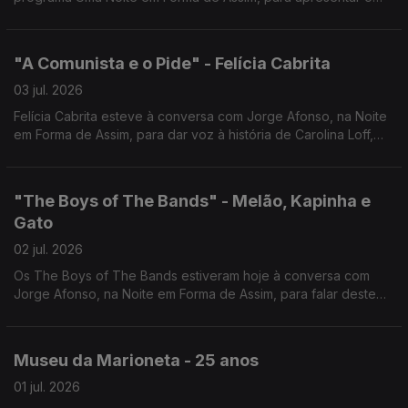
seu mais recente trabalho.
"A Comunista e o Pide" - Felícia Cabrita
03 jul. 2026
Felícia Cabrita esteve à conversa com Jorge Afonso, na Noite
em Forma de Assim, para dar voz à história de Carolina Loff,
símbolo da resistência à ditadura.
"The Boys of The Bands" - Melão, Kapinha e
Gato
02 jul. 2026
Os The Boys of The Bands estiveram hoje à conversa com
Jorge Afonso, na Noite em Forma de Assim, para falar deste
novo projeto e do tema "Até ao Fim".
Museu da Marioneta - 25 anos
01 jul. 2026