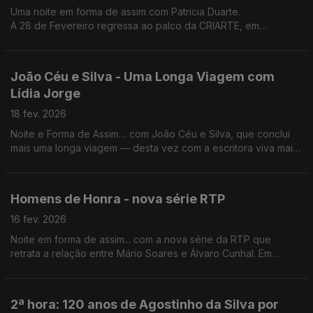
Uma noite em forma de assim com Patricia Duarte.
A 28 de Fevereiro regressa ao palco da CRIARTE, em
Carcavelos.
João Céu e Silva - Uma Longa Viagem com
Lídia Jorge
18 fev. 2026
Noite e Forma de Assim… com João Céu e Silva, que conclui
mais uma longa viagem — desta vez com a escritora viva mais
importante da literatura portuguesa: Uma Longa Viagem com
Lídia Jorge.
Homens de Honra - nova série RTP
16 fev. 2026
Noite em forma de assim... com a nova série da RTP que
retrata a relação entre Mário Soares e Álvaro Cunhal. Em
estúdio o realizador Sérgio Graciano e os actores Tonan Quito
e Alexandre Carvalho.
2ª hora: 120 anos de Agostinho da Silva por