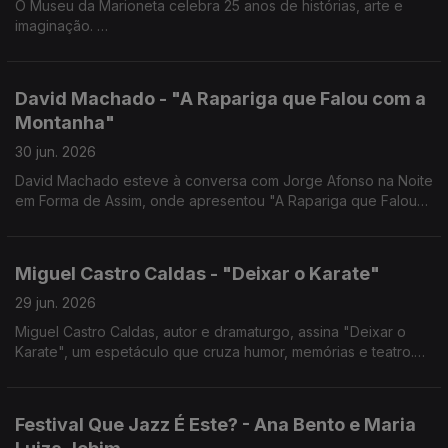
O Museu da Marioneta celebra 25 anos de histórias, arte e
imaginação.
Hoje, a diretora Ana Paula Correia esteve à conversa com
Jorge Afonso na Noite em Forma de Assim.
David Machado - "A Rapariga que Falou com a
Montanha"
30 jun. 2026
David Machado esteve à conversa com Jorge Afonso na Noite
em Forma de Assim, onde apresentou "A Rapariga que Falou
com a Montanha", o novo livro que encerra a Trilogia do
Furacão.
Miguel Castro Caldas - "Deixar o Karate"
29 jun. 2026
Miguel Castro Caldas, autor e dramaturgo, assina "Deixar o
Karate", um espetáculo que cruza humor, memórias e teatro.
Está em cena no São Luiz Teatro Municipal até 5 de julho.
Festival Que Jazz É Este? - Ana Bento e Maria