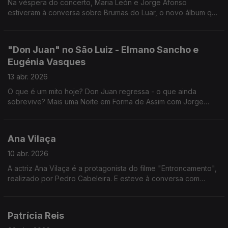
Na véspera do concerto, Maria León e Jorge Afonso
estiveram à conversa sobre Brumas do Luar, o novo álbum que
Maria apresenta ao vivo amanhã, 15 de abril, às 21h30, no
Coliseu dos Recreios.
"Don Juan" no São Luiz - Elmano Sancho e
Eugénia Vasques
13 abr. 2026
O que é um mito hoje? Don Juan regressa - o que ainda
sobrevive? Mais uma Noite em Forma de Assim com Jorge
Afonso, Elmano Sancho e Eugénia Vasques.
Ana Vilaça
10 abr. 2026
A actriz Ana Vilaça é a protagonista do filme "Entroncamento",
realizado por Pedro Cabeleira. E esteve à conversa com
Jorge Afonso sobre essa experiência.
Patrícia Reis