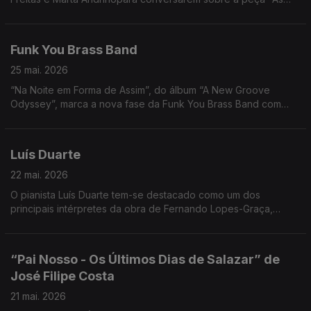
Três Irmãs".
Funk You Brass Band
25 mai. 2026
“Na Noite em Forma de Assim”, do álbum “A New Groove
Odyssey”, marca a nova fase da Funk You Brass Band com
temas originais.
Luís Duarte
22 mai. 2026
O pianista Luís Duarte tem-se destacado como um dos
principais intérpretes da obra de Fernando Lopes-Graça,
especialmente no repertório para piano solo. Noite em Forma
de Assim... com Jorge Afonso.
“Pai Nosso - Os Últimos Dias de Salazar” de
José Filipe Costa
21 mai. 2026