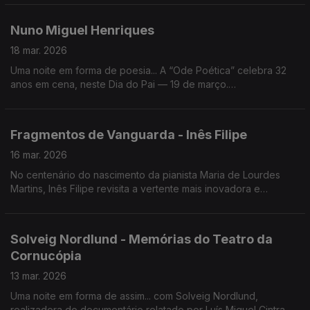
peça de Harold Pinter.
Nuno Miguel Henriques
18 mar. 2026
Uma noite em forma de poesia... A “Ode Poética” celebra 32
anos em cena, neste Dia do Pai — 19 de março.
Hoje, celebrámos com o seu criador, Nuno Miguel Henriques,
o homem com o sorriso na voz.
Fragmentos de Vanguarda - Inês Filipe
16 mar. 2026
No centenário do nascimento da pianista Maria de Lourdes
Martins, Inês Filipe revisita a vertente mais inovadora e
experimental da obra da pianista no CD-Fragmentos de
Vanguarda.
Solveig Nordlund - Memórias do Teatro da
Cornucópia
13 mar. 2026
Uma noite em forma de assim... com Solveig Nordlund,
realizadora do documentário relatado por Luís Miguel Cintra e