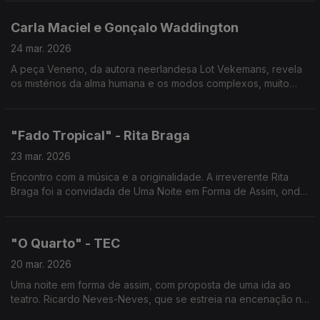
Carla Maciel e Gonçalo Waddington
24 mar. 2026
A peça Veneno, da autora neerlandesa Lot Vekemans, revela
os mistérios da alma humana e os modos complexos, muito
diversos, como cada pessoa procura manter a esperança ao
lidar com os revezes da vida.
"Fado Tropical" - Rita Braga
23 mar. 2026
Encontro com a música e a originalidade. A irreverente Rita
Braga foi a convidada de Uma Noite em Forma de Assim, onde
levou o seu inconfundível "Fado Tropical" a uma conversa
intimista cheia de canções e histórias.
"O Quarto" - TEC
20 mar. 2026
Uma noite em forma de assim, com proposta de uma ida ao
teatro. Ricardo Neves-Neves, que se estreia na encenação no
Teatro Experimental de Cascais e Miguel Graça, tradutor desta