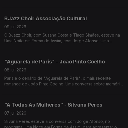
Jorge Afonso, para apresentar o Novo Álbum das Glórias.
BJazz Choir Associação Cultural
09 jul. 2026
O BJazz Choir, com Susana Costa e Tiago Simães, esteve na
Uma Noite em Forma de Assim, com Jorge Afonso. Uma
conversa sobre música, vozes e o universo coral, num
encontro cheio de talento e inspiração.
"Aguarela de Paris" - João Pinto Coelho
08 jul. 2026
Paris é o cenário de "Aguarela de Paris", o mais recente
romance de João Pinto Coelho. Uma conversa sobre memória,
amor, História e os lugares que nos transformam, em Uma Noite
em Forma de Assim... com Jorge Afonso.
“A Todas As Mulheres” - Silvana Peres
07 jul. 2026
Silvana Peres esteve à conversa com Jorge Afonso, no
programa Uma Noite em Forma de Assim, para apresentar o