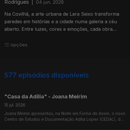
Rodrigues
|
04 jun. 2026
Na Covilhã, a arte urbana de Lara Seixo transforma
paredes em histórias e a cidade numa galeria a céu
aberto. Entre luzes, cores e emoções, cada obra
convida a olhar a cidade de uma forma diferente.
opções
577
episódios disponíveis
939573
933787
929546
923776
918522
913392
908736
901090
"Casa da Adília" - Joana Meirim
15 jul. 2026
Joana Meirim apresentou, na Noite em Forma de Assim, o novo
Centro de Estudos e Documentação Adília Lopes (CEDAL), da
NOVA FCSH, dedicado à obra da poetisa.