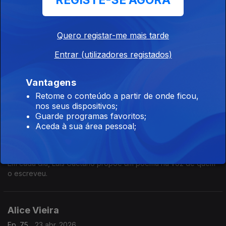
REGISTE-SE AGORA
Em cada dia, Luís Caetano propõe um poema na voz de quem
o escreveu.
Quero registar-me mais tarde
Entrar (utilizadores registados)
W. H. Auden
Ep. 77
27 abr. 2026
Vantagens
Em cada dia, Luís Caetano propõe um poema na voz de quem
Retome o conteúdo a partir de onde ficou,
o escreveu.
nos seus dispositivos;
Guarde programas favoritos;
Aceda à sua área pessoal;
Francisca Bartilotti - Magnésio (Excerto)
Ep. 59
24 abr. 2026
Em cada dia, Luís Caetano propõe um poema na voz de quem
o escreveu.
Alice Vieira
Ep. 75
23 abr. 2026