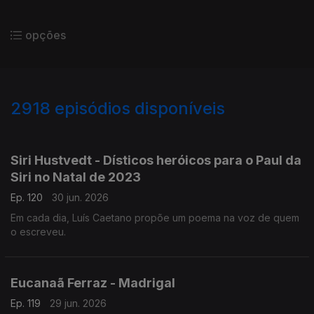
opções
2918
episódios disponíveis
936025
931375
927612
923375
919308
915583
910669
907627
Siri Hustvedt - Dísticos heróicos para o Paul da
Siri no Natal de 2023
Ep. 120
30 jun. 2026
Em cada dia, Luís Caetano propõe um poema na voz de quem
o escreveu.
Eucanaã Ferraz - Madrigal
Ep. 119
29 jun. 2026