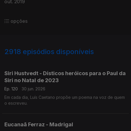
out. 2019
opções
2918
episódios disponíveis
936025
931375
927612
923375
919308
915583
910669
Siri Hustvedt - Dísticos heróicos para o Paul da
Siri no Natal de 2023
Ep. 120
30 jun. 2026
Em cada dia, Luís Caetano propõe um poema na voz de quem
o escreveu.
Eucanaã Ferraz - Madrigal