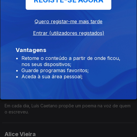
REGISTE-SE AGORA
28 abr. 2026
Em cada dia, Luís Caetano propõe um poema na voz de quem
o escreveu.
Quero registar-me mais tarde
Entrar (utilizadores registados)
W. H. Auden
Vantagens
Ep. 77
27 abr. 2026
Retome o conteúdo a partir de onde ficou,
Em cada dia, Luís Caetano propõe um poema na voz de quem
nos seus dispositivos;
o escreveu.
Guarde programas favoritos;
Aceda à sua área pessoal;
Francisca Bartilotti - Magnésio (Excerto)
Ep. 59
24 abr. 2026
Em cada dia, Luís Caetano propõe um poema na voz de quem
o escreveu.
Alice Vieira