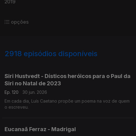
2019
opções
2918
episódios disponíveis
936025
931375
927612
923375
919308
915583
910669
907627
903886
Siri Hustvedt - Dísticos heróicos para o Paul da
Siri no Natal de 2023
Ep. 120
30 jun. 2026
Em cada dia, Luís Caetano propõe um poema na voz de quem
o escreveu.
Eucanaã Ferraz - Madrigal