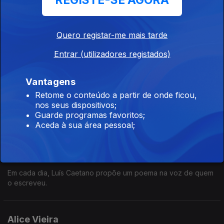
REGISTE-SE AGORA
28 abr. 2026
Em cada dia, Luís Caetano propõe um poema na voz de quem
o escreveu.
Quero registar-me mais tarde
Entrar (utilizadores registados)
W. H. Auden
Vantagens
Ep. 77
27 abr. 2026
Retome o conteúdo a partir de onde ficou,
Em cada dia, Luís Caetano propõe um poema na voz de quem
nos seus dispositivos;
o escreveu.
Guarde programas favoritos;
Aceda à sua área pessoal;
Francisca Bartilotti - Magnésio (Excerto)
Ep. 59
24 abr. 2026
Em cada dia, Luís Caetano propõe um poema na voz de quem
o escreveu.
Alice Vieira