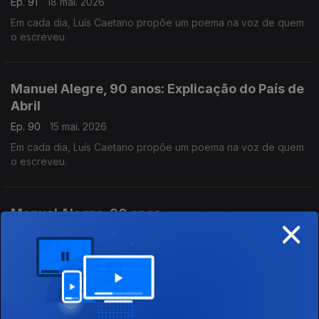
Ep. 91
18 mai. 2026
Em cada dia, Luís Caetano propõe um poema na voz de quem
o escreveu.
Manuel Alegre, 90 anos: Explicação do País de
Abril
Ep. 90
15 mai. 2026
Em cada dia, Luís Caetano propõe um poema na voz de quem
o escreveu.
Manuel Alegre, 90 anos.
×
Ep. 89
14 mai. 2026
Em cada dia, Luís Caetano propõe um poema na voz de quem
o escreveu.