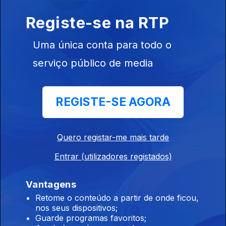
Manuel Alegre, 90 anos: Poemarma
Ep. 88
13 mai. 2026
Registe-se na RTP
Em cada dia, Luís Caetano propõe um poema na voz de quem
o escreveu.
Uma única conta para todo o
serviço público de media
Manuel Alegre, 90 anos. Poema: Debaixo das
oliveiras
REGISTE-SE AGORA
Ep. 87
12 mai. 2026
Em cada dia, Luís Caetano propõe um poema na voz de quem
o escreveu.
Quero registar-me mais tarde
Entrar (utilizadores registados)
Manuel Alegre, 90 anos. Poema: Chegar aqui
Ep. 86
11 mai. 2026
Vantagens
Em cada dia, Luís Caetano propõe um poema na voz de quem
Retome o conteúdo a partir de onde ficou,
o escreveu.
nos seus dispositivos;
Guarde programas favoritos;