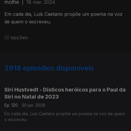
molhe
|
18 mar. 2024
Em cada dia, Luís Caetano propõe um poema na voz
de quem o escreveu.
opções
2918
episódios disponíveis
936025
931375
927612
923375
919308
915583
Siri Hustvedt - Dísticos heróicos para o Paul da
Siri no Natal de 2023
Ep. 120
30 jun. 2026
Em cada dia, Luís Caetano propõe um poema na voz de quem
o escreveu.