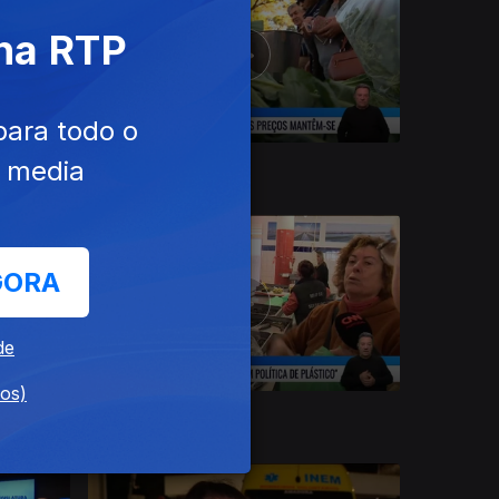
 na RTP
para todo o
e media
24 dez. 2023
GORA
de
dos)
20 dez. 2023