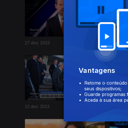
27 dez. 2023
26 dez. 
736428
Vantagens
Retome o conteúdo a
seus dispositivos;
Guarde programas f
Aceda à sua área pe
23 dez. 2023
22 dez. 2