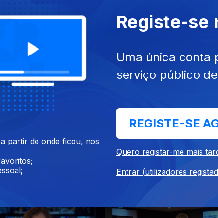
Registe-se
Uma única conta 
serviço público d
2023
25 dez. 2023
REGISTE-SE A
 partir de onde ficou, nos
Quero registar-me mais tar
avoritos;
ssoal;
Entrar (utilizadores regista
023
21 dez. 2023