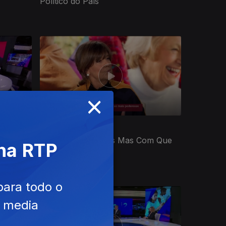
Político do País
×
Ep. 33
31 out. 2023
se: E
Vivemos Mais Anos Mas Com Que
 na RTP
Qualidade?
para todo o
e media