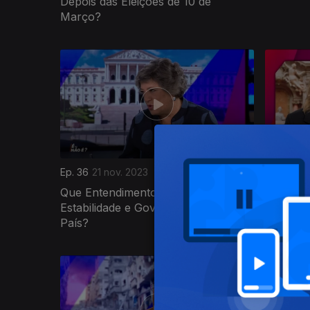
Depois das Eleições de 10 de
Março?
Ep. 36
21 nov. 2023
Ep. 35
14
Que Entendimentos Para a
Que Futu
Estabilidade e Governabilidade do
Dissolu
País?
719278