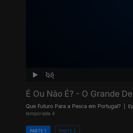
É Ou Não É? - O Grande De
Que Futuro Para a Pesca em Portugal?
|
Ep
temporada 4
PARTE 1
PARTE 2