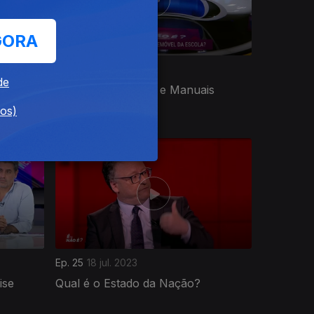
GORA
Ep. 29
03 out. 2023
de
ara
Uso de Telemóveis e Manuais
Digitais nas Escolas
dos)
Ep. 25
18 jul. 2023
ise
Qual é o Estado da Nação?