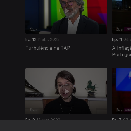
Ep. 12
11 abr. 2023
Ep. 11
04 
Turbulência na TAP
A Inflaç
Portugu
672670
Ep. 8
14 mar. 2023
Ep. 7
07 
Vencer ou Sobreviver ao Cancro
Redes So