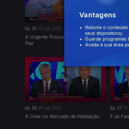
Vantagens
Retome o conteúdo a
Ep. 32
24 out. 2023
Ep. 31
17 
seus dispositivos;
A Urgente Procura do Caminho da
O Braço
Guarde programas f
Paz
os Médi
Aceda à sua área pe
Ep. 28
26 set. 2023
Ep. 27
19
A Crise no Mercado de Habitação
E as Fa