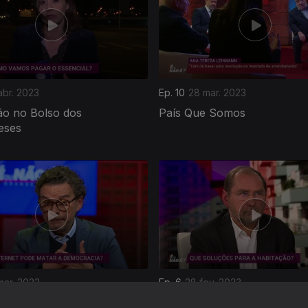
abr. 2023
Ep. 10
28 mar. 2023
ão no Bolso dos
País Que Somos
eses
mar. 2023
Ep. 6
28 fev. 2023
ciais, Liberdade de
Que Soluções para o Probl