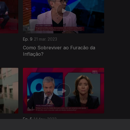
Ep. 9
21 mar. 2023
Como Sobreviver ao Furacão da
Inflação?
Ep. 5
14 fev. 2023
ema da
O Relatório Final Sobre os Abusos