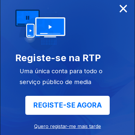
×
Disponível para iOS, Android, Apple TV, Android TV e
CarPlay
Registe-se na RTP
Uma única conta para todo o
serviço público de media
REGISTE-SE AGORA
NOTÍCIAS
DESPORTO
Quero registar-me mais tarde
TELEVISÃO