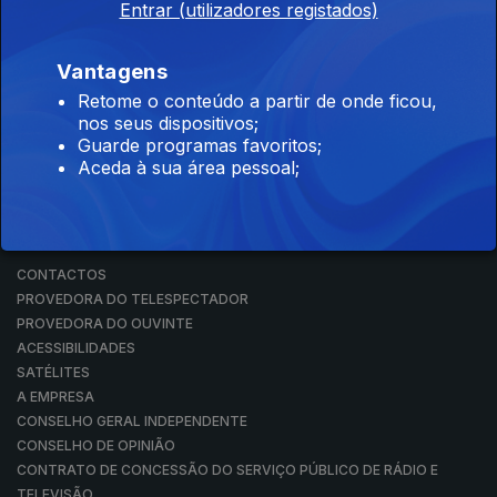
Entrar (utilizadores registados)
RÁDIO
RTP ARQUIVOS
RTP ENSINA
Vantagens
RTP PLAY
Retome o conteúdo a partir de onde ficou,
EM DIRETO
nos seus dispositivos;
REVER PROGRAMAS
Guarde programas favoritos;
Aceda à sua área pessoal;
CONCURSOS
PERGUNTAS FREQUENTES
CONTACTOS
CONTACTOS
PROVEDORA DO TELESPECTADOR
PROVEDORA DO OUVINTE
ACESSIBILIDADES
SATÉLITES
A EMPRESA
CONSELHO GERAL INDEPENDENTE
CONSELHO DE OPINIÃO
CONTRATO DE CONCESSÃO DO SERVIÇO PÚBLICO DE RÁDIO E
TELEVISÃO