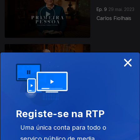
Ep. 9
29 mai. 2023
Carlos Fiolhais
×
Ep. 10
03 jul. 2023
Graça Morais
831161
Registe-se na RTP
Ep. 11
17 jul. 2023
Rui Horta
Uma única conta para todo o
serviço público de media