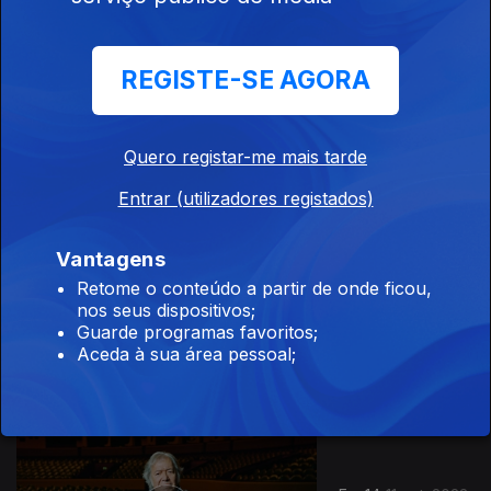
REGISTE-SE AGORA
Ep. 12
13 set. 2023
Pedro
Abrunhosa
Quero registar-me mais tarde
Entrar (utilizadores registados)
Vantagens
Retome o conteúdo a partir de onde ficou,
Ep. 13
27 set. 2023
nos seus dispositivos;
Guarde programas favoritos;
Américo Aguiar
Aceda à sua área pessoal;