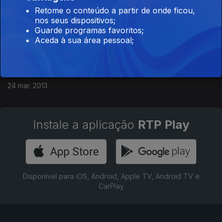
Retome o conteúdo a partir de onde ficou,
"Tertúlia Diplomática": Apresentação do livro
nos seus dispositivos;
«Timor-Leste - Relato das Negociações para a
Guarde programas favoritos;
Independência», de Jamsheed Marker, e
Aceda à sua área pessoal;
palestra sobre o processo diplomático por
detrás da independência de Timor. Orador:
Embaixador Fernando Neves Sessão gravad
24 mar. 2013
Instale a aplicação
RTP Play
Disponível para iOS, Android, Apple TV, Android TV e
CarPlay