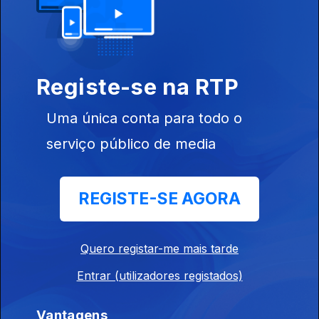
Castro convida Célia Belim e Patricia Calca
para a apresentação do livro "Image of the U.S.
Presidential Administrations - The case of
Geroge W. Bush and Barack Obama", com uma
breve apresentação da Minist
Registe-se na RTP
07 jul. 2013
Uma única conta para todo o
serviço público de media
Ciclo "Tertúlia Diplomática": Palestra sobre
"Cabo Verde - Construindo a
Sustentabilidade" e apresentação do livro "A
REGISTE-SE AGORA
Cabeça Calva de Deus", trilogia poética de
Corsino Fortes, pela embaixadora de Cabo
Verde, Madalena Neves. Gravação efectuada
Quero registar-me mais tarde
em Lisb
Entrar (utilizadores registados)
30 jun. 2013
Vantagens