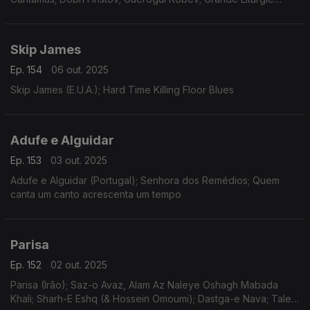
Orthodoxe Slave
Skip James
Ep. 154
06 out. 2025
Skip James (E.U.A.); Hard Time Killing Floor Blues
Adufe e Alguidar
Ep. 153
03 out. 2025
Adufe e Alguidar (Portugal); Senhora dos Remédios; Quem
canta um canto acrescenta um tempo
Parisa
Ep. 152
02 out. 2025
Parisa (Irão); Saz-o Avaz, Alam Az Naleye Oshagh Mabada
Khali; Sharh-E Eshq (& Hossein Omoumi); Dastga-e Nava; Tale