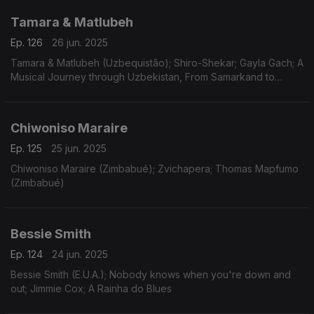
Tamara & Matlubeh
Ep. 126
26 jun. 2025
Tamara & Matlubeh (Uzbequistão); Shiro-Shekar; Gayla Gach; A
Musical Journey through Uzbekistan, From Samarkand to
Bukhara
Chiwoniso Maraire
Ep. 125
25 jun. 2025
Chiwoniso Maraire (Zimbabué); Zvichapera; Thomas Mapfumo
(Zimbabué)
Bessie Smith
Ep. 124
24 jun. 2025
Bessie Smith (E.U.A.); Nobody knows when you're down and
out; Jimmie Cox; A Rainha do Blues