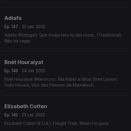
Adiafa
Ep. 147
25 set. 2025
Adiafa (Portugal); Que inveja tens tu das rosas_ (Tradicional);
Não há vagar
Bnèt Houraiyat
Ep. 146
24 set. 2025
Bnèt Houraiyat (Marrocos); Alla Rabbi a tilifun; Bnet Liyoum;
Suite Houara; Voix des Femmes de Marrakech
Elizabeth Cotten
Ep. 145
23 set. 2025
Elizabeth Cotten (E.U.A.); Freight Train; When I'm gone