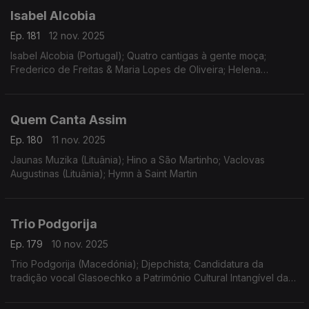
Isabel Alcobia
Ep. 181
12 nov. 2025
Isabel Alcobia (Portugal); Quatro cantigas à gente moça;
Frederico de Freitas & Maria Lopes de Oliveira; Helena
Marinho; Frederico de Freitas - Do Fado à Canção Erudita -
Obras para pia
Quem Canta Assim
Ep. 180
11 nov. 2025
Jaunas Muzika (Lituânia); Hino a São Martinho; Vaclovas
Augustinas (Lituânia); Hymn à Saint Martin
Trio Podgorija
Ep. 179
10 nov. 2025
Trio Podgorija (Macedónia); Djepchista; Candidatura da
tradição vocal Glasoechko a Património Cultural Intangível da
Unesco