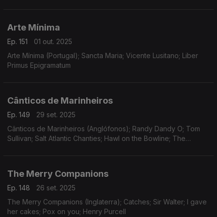
of Love
Arte Mínima
Ep. 151
01 out. 2025
Arte Mínima (Portugal); Sancta Maria; Vicente Lusitano; Liber
Primus Epigramatum
Cânticos de Marinheiros
Ep. 149
29 set. 2025
Cânticos de Marinheiros (Anglófonos); Randy Dandy O; Tom
Sullivan; Salt Atlantic Chanties; Hawl on the Bowline; The
Roaring Trowmen; Man Down
The Merry Companions
Ep. 148
26 set. 2025
The Merry Companions (Inglaterra); Catches; Sir Walter; I gave
her cakes; Pox on you; Henry Purcell