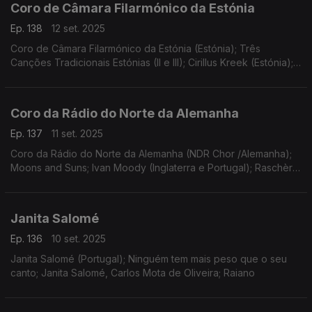
Coro de Câmara Filarmónico da Estónia
Ep. 138
12 set. 2025
Coro de Câmara Filarmónico da Estónia (Estónia); Três
Canções Tradicionais Estónias (II e III); Cirillus Kreek (Estónia);
Paul Hillier; Baltic Runes
Coro da Rádio do Norte da Alemanha
Ep. 137
11 set. 2025
Coro da Rádio do Norte da Alemanha (NDR Chor /Alemanha);
Moons and Suns; Ivan Moody (Inglaterra e Portugal); Raschèr
Saxophone Quartet
Janita Salomé
Ep. 136
10 set. 2025
Janita Salomé (Portugal); Ninguém tem mais peso que o seu
canto; Janita Salomé, Carlos Mota de Oliveira; Raiano