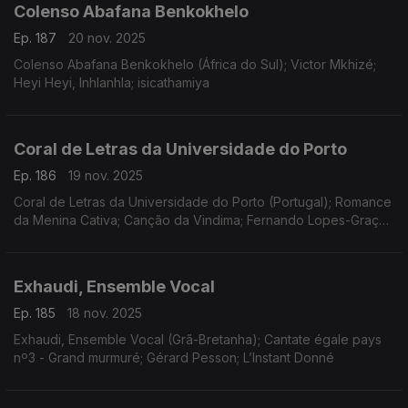
Colenso Abafana Benkokhelo
Ep. 187
20 nov. 2025
Colenso Abafana Benkokhelo (África do Sul); Victor Mkhizé;
Heyi Heyi, Inhlanhla; isicathamiya
Coral de Letras da Universidade do Porto
Ep. 186
19 nov. 2025
Coral de Letras da Universidade do Porto (Portugal); Romance
da Menina Cativa; Canção da Vindima; Fernando Lopes-Graça;
Uma Antologia Im(possível); José Luis Borges Coelho
Exhaudi, Ensemble Vocal
Ep. 185
18 nov. 2025
Exhaudi, Ensemble Vocal (Grã-Bretanha); Cantate égale pays
nº3 - Grand murmuré; Gérard Pesson; L’Instant Donné