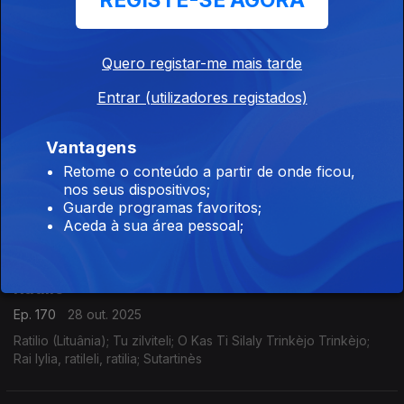
REGISTE-SE AGORA
Paquera de Jerez
Ep. 172
30 out. 2025
Quero registar-me mais tarde
Paquera de Jerez (Espanha); Qué dolor de mare mia; Bulería;
Entrar (utilizadores registados)
Tradicional; Flamenco
Vantagens
Quem Canta Assim
Retome o conteúdo a partir de onde ficou,
nos seus dispositivos;
Ep. 171
29 out. 2025
Guarde programas favoritos;
Arooj Aftab (Paquistão); Mohabbat; Vulture Prince
Aceda à sua área pessoal;
Ratilio
Ep. 170
28 out. 2025
Ratilio (Lituânia); Tu zilviteli; O Kas Ti Silaly Trinkèjo Trinkèjo;
Rai lylia, ratileli, ratilia; Sutartinès