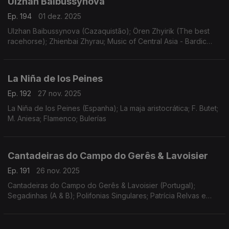
Ulzhan Baibussynova
Ep. 194
01 dez. 2025
Ulzhan Baibussynova (Cazaquistão); Ören Zhyirik (The best
racehorse); Zhienbai Zhyrau; Music of Central Asia - Bardic
Divas
La Niña de los Peines
Ep. 192
27 nov. 2025
La Niña de los Peines (Espanha); La maja aristocrática; F. Butet;
M. Aniesa; Flamenco; Bulerías
Cantadeiras do Campo do Gerês & Lavoisier
Ep. 191
26 nov. 2025
Cantadeiras do Campo do Gerês & Lavoisier (Portugal);
Segadinhas (A & B); Polifonias Singulares; Patrícia Relvas e
Roberto Afonso