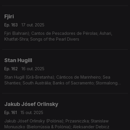
Fjiri
Ep. 163
17 out. 2025
Fjiri (Bahrain); Cantos de Pescadores de Pérolas; Ashari,
Khatfat-Shra; Songs of the Pearl Divers
Stan Hugill
Ep. 162
16 out. 2025
Stan Hugill (Grã-Bretanha); Cânticos de Marinheiro; Sea
Shanties; South Austrália; Banks of Sacramento; Stormalong
John; Classic Maritime Music; Sailing Days
Jakub Jósef Orlinsky
Ep. 161
15 out. 2025
Jakub Jósef Orlinsky (Polónia); Przasniczka; Stanislaw
Moniuszko (Bielorrússia & Polónia); Aleksander Debicz