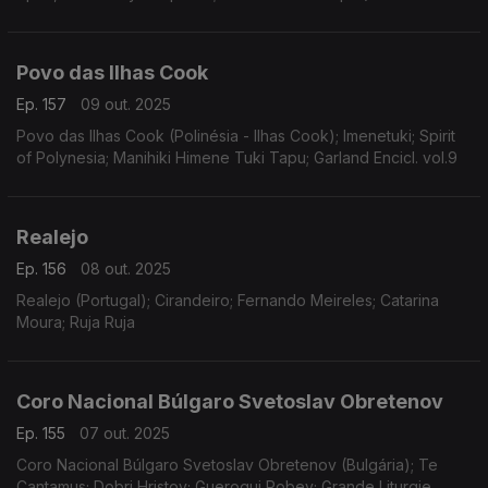
Povo das Ilhas Cook
Ep. 157
09 out. 2025
Povo das Ilhas Cook (Polinésia - Ilhas Cook); Imenetuki; Spirit
of Polynesia; Manihiki Himene Tuki Tapu; Garland Encicl. vol.9
Realejo
Ep. 156
08 out. 2025
Realejo (Portugal); Cirandeiro; Fernando Meireles; Catarina
Moura; Ruja Ruja
Coro Nacional Búlgaro Svetoslav Obretenov
Ep. 155
07 out. 2025
Coro Nacional Búlgaro Svetoslav Obretenov (Bulgária); Te
Cantamus; Dobri Hristov; Guerogui Robev; Grande Liturgie