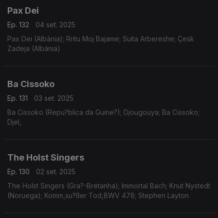
Pax Dei
Ep. 132
04 set. 2025
Pax Dei (Albânia); Rritu Moj Bajame; Suita Arbereshe; Çesk
Zadeja (Albânia)
Ba Cissoko
Ep. 131
03 set. 2025
Ba Cissoko (Repu?blica da Guine?); Djougouya; Ba Cissoko;
Djel,
The Holst Singers
Ep. 130
02 set. 2025
The Holst Singers (Gra?-Bretanha); Immortal Bach; Knut Nystedt
(Noruega); Komm,su?ßer Tod,BWV 478; Stephen Layton