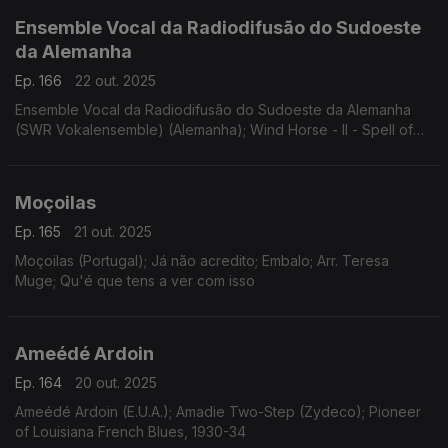
Ensemble Vocal da Radiodifusão do Sudoeste
da Alemanha
Ep. 166
22 out. 2025
Ensemble Vocal da Radiodifusão do Sudoeste da Alemanha
(SWR Vokalensemble) (Alemanha); Wind Horse - II - Spell of
Fingers; Toru Takemitsu (Japão); Japan
Moçoilas
Ep. 165
21 out. 2025
Moçoilas (Portugal); Já não acredito; Embalo; Arr. Teresa
Muge; Qu'é que tens a ver com isso
Ameédé Ardoin
Ep. 164
20 out. 2025
Ameédé Ardoin (E.U.A.); Amadie Two-Step (Zydeco); Pioneer
of Louisiana French Blues, 1930-34