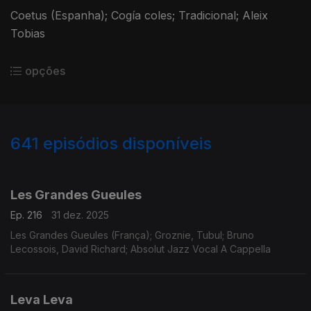
Coetus (Espanha); Cogía coles; Tradicional; Aleix
Tobias
opções
641
episódios disponíveis
896989
891064
888417
884381
881268
875458
860234
856661
853069
Les Grandes Gueules
Ep. 216
31 dez. 2025
Les Grandes Gueules (França); Groznie, Tubul; Bruno
Lecossois, David Richard; Absolut Jazz Vocal A Cappella
Leva Leva