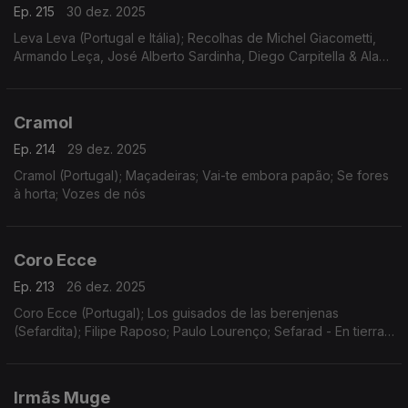
Ep. 215
30 dez. 2025
Leva Leva (Portugal e Itália); Recolhas de Michel Giacometti,
Armando Leça, José Alberto Sardinha, Diego Carpitella & Alan
Lomax
Cramol
Ep. 214
29 dez. 2025
Cramol (Portugal); Maçadeiras; Vai-te embora papão; Se fores
à horta; Vozes de nós
Coro Ecce
Ep. 213
26 dez. 2025
Coro Ecce (Portugal); Los guisados de las berenjenas
(Sefardita); Filipe Raposo; Paulo Lourenço; Sefarad - En tierras
ajenas
Irmãs Muge