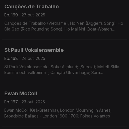
Canções de Trabalho
Ep. 169
27 out. 2025
Canções de Trabalho (Vietname); Ho Nen (Digger’s Song); Ho
Gia Gao (Rice Pounding Song); Ho Mai Nhi (Boat-Women
Song); Music of Viet Nam; Work Songs
St Pauli Vokalensemble
Ep. 168
24 out. 2025
St Pauli Vokalensemble; Sofie Asplund; (Suécia); Motett Stilla
komme och valkomna...; Canção Uti var hage; Sara
Wennerberg-Reuter; Peter Friis Johannsson
Ewan McColl
Ep. 167
23 out. 2025
Ewan McColl (Grã-Bretanha); London Mourning in Ashes;
Broadside Ballads - London 1600-1700; Folhas Volantes