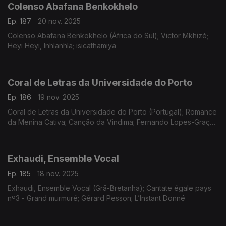
Colenso Abafana Benkokhelo
Ep. 187
20 nov. 2025
Colenso Abafana Benkokhelo (África do Sul); Victor Mkhizé;
Heyi Heyi, Inhlanhla; isicathamiya
Coral de Letras da Universidade do Porto
Ep. 186
19 nov. 2025
Coral de Letras da Universidade do Porto (Portugal); Romance
da Menina Cativa; Canção da Vindima; Fernando Lopes-Graça;
Uma Antologia Im(possível); José Luis Borges Coelho
Exhaudi, Ensemble Vocal
Ep. 185
18 nov. 2025
Exhaudi, Ensemble Vocal (Grã-Bretanha); Cantate égale pays
nº3 - Grand murmuré; Gérard Pesson; L’Instant Donné