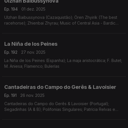
Ulzhan Baibussynova
Ep. 194
01 dez. 2025
Ulzhan Baibussynova (Cazaquistão); Ören Zhyirik (The best
racehorse); Zhienbai Zhyrau; Music of Central Asia - Bardic
Divas
La Niña de los Peines
Ep. 192
27 nov. 2025
La Niña de los Peines (Espanha); La maja aristocrática; F. Butet;
M. Aniesa; Flamenco; Bulerías
Cantadeiras do Campo do Gerês & Lavoisier
Ep. 191
26 nov. 2025
Cantadeiras do Campo do Gerês & Lavoisier (Portugal);
Segadinhas (A & B); Polifonias Singulares; Patrícia Relvas e
Roberto Afonso