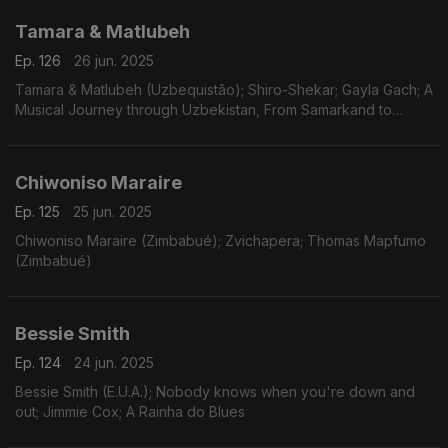
Tamara & Matlubeh
Ep. 126
26 jun. 2025
Tamara & Matlubeh (Uzbequistão); Shiro-Shekar; Gayla Gach; A
Musical Journey through Uzbekistan, From Samarkand to
Bukhara
Chiwoniso Maraire
Ep. 125
25 jun. 2025
Chiwoniso Maraire (Zimbabué); Zvichapera; Thomas Mapfumo
(Zimbabué)
Bessie Smith
Ep. 124
24 jun. 2025
Bessie Smith (E.U.A.); Nobody knows when you're down and
out; Jimmie Cox; A Rainha do Blues