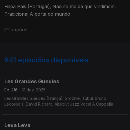
Filipa Pais (Portugal); Não se me dá que vindimem;
Tradicional;À porta do mundo
opções
641
episódios disponíveis
896989
891064
888417
884381
881268
875458
860234
856661
853069
Les Grandes Gueules
Ep. 216
31 dez. 2025
Les Grandes Gueules (França); Groznie, Tubul; Bruno
Lecossois, David Richard; Absolut Jazz Vocal A Cappella
Leva Leva