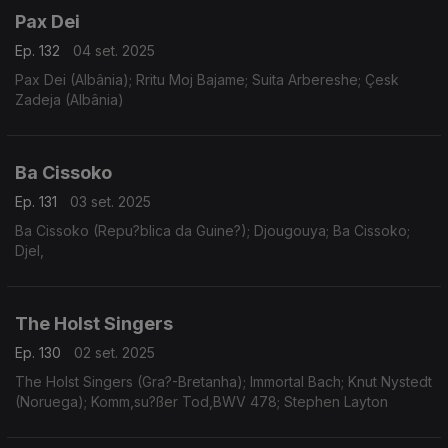
Pax Dei
Ep. 132
04 set. 2025
Pax Dei (Albânia); Rritu Moj Bajame; Suita Arbereshe; Çesk
Zadeja (Albânia)
Ba Cissoko
Ep. 131
03 set. 2025
Ba Cissoko (Repu?blica da Guine?); Djougouya; Ba Cissoko;
Djel,
The Holst Singers
Ep. 130
02 set. 2025
The Holst Singers (Gra?-Bretanha); Immortal Bach; Knut Nystedt
(Noruega); Komm,su?ßer Tod,BWV 478; Stephen Layton