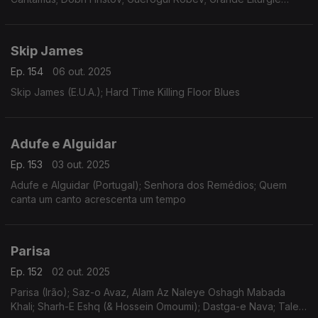
Orthodoxe Slave
Skip James
Ep. 154
06 out. 2025
Skip James (E.U.A.); Hard Time Killing Floor Blues
Adufe e Alguidar
Ep. 153
03 out. 2025
Adufe e Alguidar (Portugal); Senhora dos Remédios; Quem
canta um canto acrescenta um tempo
Parisa
Ep. 152
02 out. 2025
Parisa (Irão); Saz-o Avaz, Alam Az Naleye Oshagh Mabada
Khali; Sharh-E Eshq (& Hossein Omoumi); Dastga-e Nava; Tale