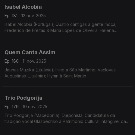
Isabel Alcobia
Ep. 181
12 nov. 2025
Isabel Alcobia (Portugal); Quatro cantigas à gente moça;
Frederico de Freitas & Maria Lopes de Oliveira; Helena
Marinho; Frederico de Freitas - Do Fado à Canção Erudita -
Obras para pia
Quem Canta Assim
Ep. 180
11 nov. 2025
Jaunas Muzika (Lituânia); Hino a São Martinho; Vaclovas
Augustinas (Lituânia); Hymn à Saint Martin
Trio Podgorija
Ep. 179
10 nov. 2025
Trio Podgorija (Macedónia); Djepchista; Candidatura da
tradição vocal Glasoechko a Património Cultural Intangível da
Unesco