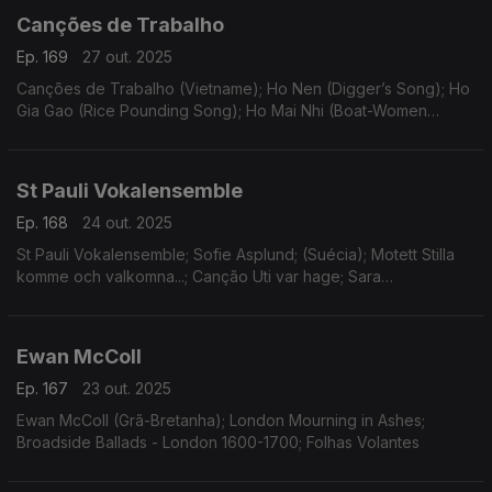
Canções de Trabalho
Ep. 169
27 out. 2025
Canções de Trabalho (Vietname); Ho Nen (Digger’s Song); Ho
Gia Gao (Rice Pounding Song); Ho Mai Nhi (Boat-Women
Song); Music of Viet Nam; Work Songs
St Pauli Vokalensemble
Ep. 168
24 out. 2025
St Pauli Vokalensemble; Sofie Asplund; (Suécia); Motett Stilla
komme och valkomna...; Canção Uti var hage; Sara
Wennerberg-Reuter; Peter Friis Johannsson
Ewan McColl
Ep. 167
23 out. 2025
Ewan McColl (Grã-Bretanha); London Mourning in Ashes;
Broadside Ballads - London 1600-1700; Folhas Volantes