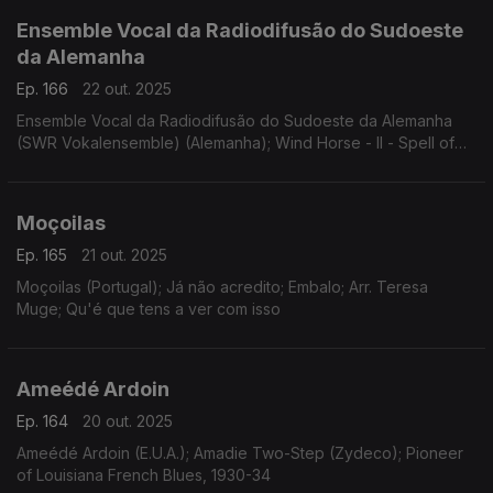
Ensemble Vocal da Radiodifusão do Sudoeste
da Alemanha
Ep. 166
22 out. 2025
Ensemble Vocal da Radiodifusão do Sudoeste da Alemanha
(SWR Vokalensemble) (Alemanha); Wind Horse - II - Spell of
Fingers; Toru Takemitsu (Japão); Japan
Moçoilas
Ep. 165
21 out. 2025
Moçoilas (Portugal); Já não acredito; Embalo; Arr. Teresa
Muge; Qu'é que tens a ver com isso
Ameédé Ardoin
Ep. 164
20 out. 2025
Ameédé Ardoin (E.U.A.); Amadie Two-Step (Zydeco); Pioneer
of Louisiana French Blues, 1930-34