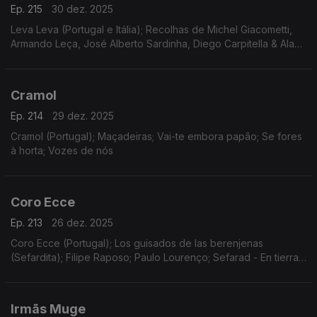
Ep. 215
30 dez. 2025
Leva Leva (Portugal e Itália); Recolhas de Michel Giacometti,
Armando Leça, José Alberto Sardinha, Diego Carpitella & Alan
Lomax
Cramol
Ep. 214
29 dez. 2025
Cramol (Portugal); Maçadeiras; Vai-te embora papão; Se fores
à horta; Vozes de nós
Coro Ecce
Ep. 213
26 dez. 2025
Coro Ecce (Portugal); Los guisados de las berenjenas
(Sefardita); Filipe Raposo; Paulo Lourenço; Sefarad - En tierras
ajenas
Irmãs Muge