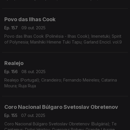
Povo das Ilhas Cook
Ep. 157
09 out. 2025
Povo das Ilhas Cook (Polinésia - Ilhas Cook); Imenetuki; Spirit
of Polynesia; Manihiki Himene Tuki Tapu; Garland Encicl. vol.9
Realejo
Ep. 156
08 out. 2025
Realejo (Portugal); Cirandeiro; Fernando Meireles; Catarina
Moura; Ruja Ruja
Coro Nacional Búlgaro Svetoslav Obretenov
Ep. 155
07 out. 2025
Coro Nacional Búlgaro Svetoslav Obretenov (Bulgária); Te
Cantamus; Dobri Hristov; Guerogui Robev; Grande Liturgie