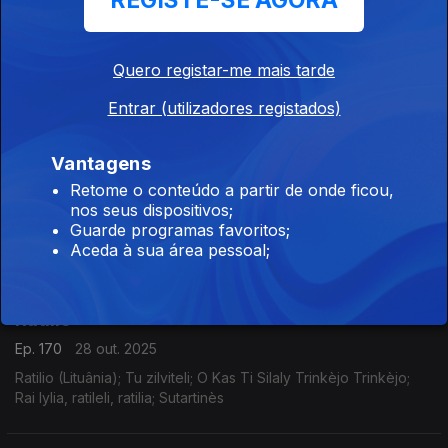
REGISTE-SE AGORA
Paquera de Jerez
Ep. 172
30 out. 2025
Quero registar-me mais tarde
Paquera de Jerez (Espanha); Qué dolor de mare mia; Bulería;
Entrar (utilizadores registados)
Tradicional; Flamenco
Vantagens
Quem Canta Assim
Retome o conteúdo a partir de onde ficou,
nos seus dispositivos;
Ep. 171
29 out. 2025
Guarde programas favoritos;
Arooj Aftab (Paquistão); Mohabbat; Vulture Prince
Aceda à sua área pessoal;
Ratilio
Ep. 170
28 out. 2025
Ratilio (Lituânia); Tu zilviteli; O Kas Ti Silaly Trinkèjo Trinkèjo;
Rai lylia, ratileli, ratilia; Sutartinès