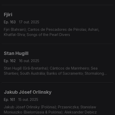
Fjiri
Ep. 163
17 out. 2025
Fjiri (Bahrain); Cantos de Pescadores de Pérolas; Ashari,
Khatfat-Shra; Songs of the Pearl Divers
Stan Hugill
Ep. 162
16 out. 2025
Stan Hugill (Grã-Bretanha); Cânticos de Marinheiro; Sea
Shanties; South Austrália; Banks of Sacramento; Stormalong
John; Classic Maritime Music; Sailing Days
Jakub Jósef Orlinsky
Ep. 161
15 out. 2025
Jakub Jósef Orlinsky (Polónia); Przasniczka; Stanislaw
Moniuszko (Bielorrússia & Polónia); Aleksander Debicz