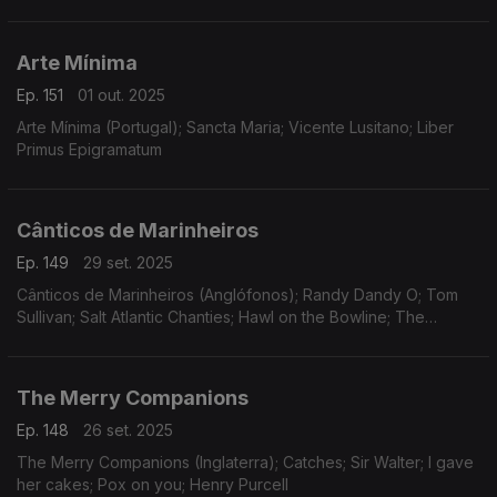
of Love
Arte Mínima
Ep. 151
01 out. 2025
Arte Mínima (Portugal); Sancta Maria; Vicente Lusitano; Liber
Primus Epigramatum
Cânticos de Marinheiros
Ep. 149
29 set. 2025
Cânticos de Marinheiros (Anglófonos); Randy Dandy O; Tom
Sullivan; Salt Atlantic Chanties; Hawl on the Bowline; The
Roaring Trowmen; Man Down
The Merry Companions
Ep. 148
26 set. 2025
The Merry Companions (Inglaterra); Catches; Sir Walter; I gave
her cakes; Pox on you; Henry Purcell