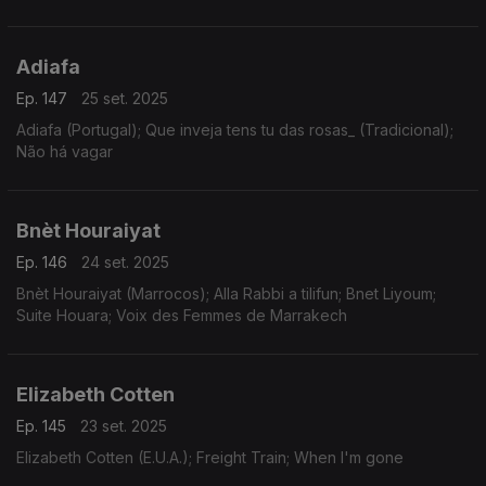
Adiafa
Ep. 147
25 set. 2025
Adiafa (Portugal); Que inveja tens tu das rosas_ (Tradicional);
Não há vagar
Bnèt Houraiyat
Ep. 146
24 set. 2025
Bnèt Houraiyat (Marrocos); Alla Rabbi a tilifun; Bnet Liyoum;
Suite Houara; Voix des Femmes de Marrakech
Elizabeth Cotten
Ep. 145
23 set. 2025
Elizabeth Cotten (E.U.A.); Freight Train; When I'm gone