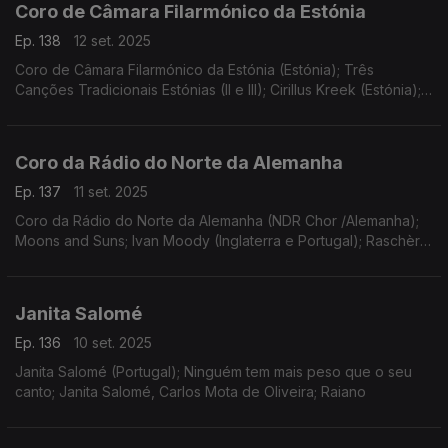
Coro de Câmara Filarmónico da Estónia
Ep. 138
12 set. 2025
Coro de Câmara Filarmónico da Estónia (Estónia); Três
Canções Tradicionais Estónias (II e III); Cirillus Kreek (Estónia);
Paul Hillier; Baltic Runes
Coro da Rádio do Norte da Alemanha
Ep. 137
11 set. 2025
Coro da Rádio do Norte da Alemanha (NDR Chor /Alemanha);
Moons and Suns; Ivan Moody (Inglaterra e Portugal); Raschèr
Saxophone Quartet
Janita Salomé
Ep. 136
10 set. 2025
Janita Salomé (Portugal); Ninguém tem mais peso que o seu
canto; Janita Salomé, Carlos Mota de Oliveira; Raiano