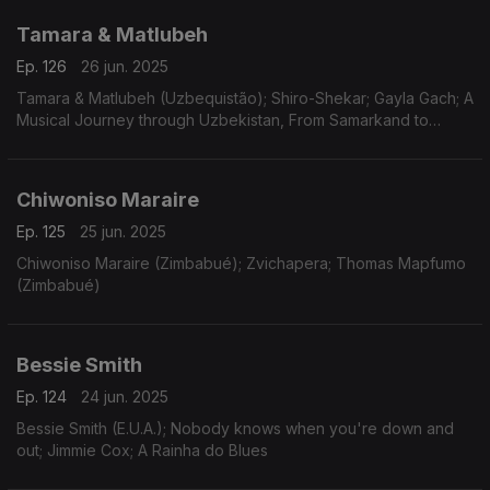
Tamara & Matlubeh
Ep. 126
26 jun. 2025
Tamara & Matlubeh (Uzbequistão); Shiro-Shekar; Gayla Gach; A
Musical Journey through Uzbekistan, From Samarkand to
Bukhara
Chiwoniso Maraire
Ep. 125
25 jun. 2025
Chiwoniso Maraire (Zimbabué); Zvichapera; Thomas Mapfumo
(Zimbabué)
Bessie Smith
Ep. 124
24 jun. 2025
Bessie Smith (E.U.A.); Nobody knows when you're down and
out; Jimmie Cox; A Rainha do Blues