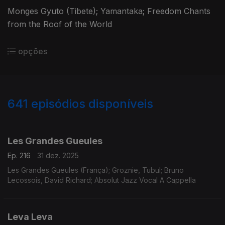
Monges Gyuto (Tibete); Yamantaka; Freedom Chants
from the Roof of the World
opções
641
episódios disponíveis
896989
891064
888417
884381
881268
875458
860234
856661
853069
Les Grandes Gueules
Ep. 216
31 dez. 2025
Les Grandes Gueules (França); Groznie, Tubul; Bruno
Lecossois, David Richard; Absolut Jazz Vocal A Cappella
Leva Leva