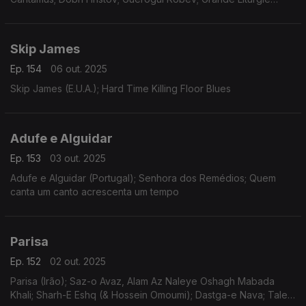
Orthodoxe Slave
Skip James
Ep. 154
06 out. 2025
Skip James (E.U.A.); Hard Time Killing Floor Blues
Adufe e Alguidar
Ep. 153
03 out. 2025
Adufe e Alguidar (Portugal); Senhora dos Remédios; Quem
canta um canto acrescenta um tempo
Parisa
Ep. 152
02 out. 2025
Parisa (Irão); Saz-o Avaz, Alam Az Naleye Oshagh Mabada
Khali; Sharh-E Eshq (& Hossein Omoumi); Dastga-e Nava; Tale