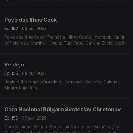
Povo das Ilhas Cook
Ep. 157
09 out. 2025
Povo das Ilhas Cook (Polinésia - Ilhas Cook); Imenetuki; Spirit
of Polynesia; Manihiki Himene Tuki Tapu; Garland Encicl. vol.9
Realejo
Ep. 156
08 out. 2025
Realejo (Portugal); Cirandeiro; Fernando Meireles; Catarina
Moura; Ruja Ruja
Coro Nacional Búlgaro Svetoslav Obretenov
Ep. 155
07 out. 2025
Coro Nacional Búlgaro Svetoslav Obretenov (Bulgária); Te
Cantamus; Dobri Hristov; Guerogui Robev; Grande Liturgie