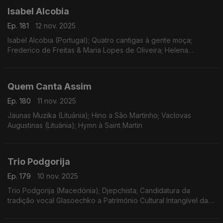
Isabel Alcobia
Ep. 181
12 nov. 2025
Isabel Alcobia (Portugal); Quatro cantigas à gente moça;
Frederico de Freitas & Maria Lopes de Oliveira; Helena
Marinho; Frederico de Freitas - Do Fado à Canção Erudita -
Obras para pia
Quem Canta Assim
Ep. 180
11 nov. 2025
Jaunas Muzika (Lituânia); Hino a São Martinho; Vaclovas
Augustinas (Lituânia); Hymn à Saint Martin
Trio Podgorija
Ep. 179
10 nov. 2025
Trio Podgorija (Macedónia); Djepchista; Candidatura da
tradição vocal Glasoechko a Património Cultural Intangível da
Unesco