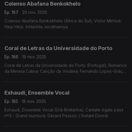
Colenso Abafana Benkokhelo
Ep. 187
20 nov. 2025
Colenso Abafana Benkokhelo (África do Sul); Victor Mkhizé;
Heyi Heyi, Inhlanhla; isicathamiya
Coral de Letras da Universidade do Porto
Ep. 186
19 nov. 2025
Coral de Letras da Universidade do Porto (Portugal); Romance
da Menina Cativa; Canção da Vindima; Fernando Lopes-Graça;
Uma Antologia Im(possível); José Luis Borges Coelho
Exhaudi, Ensemble Vocal
Ep. 185
18 nov. 2025
Exhaudi, Ensemble Vocal (Grã-Bretanha); Cantate égale pays
nº3 - Grand murmuré; Gérard Pesson; L’Instant Donné