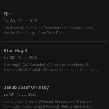
Fjiri
Ep. 163
17 out. 2025
Fjiri (Bahrain); Cantos de Pescadores de Pérolas; Ashari,
Khatfat-Shra; Songs of the Pearl Divers
Stan Hugill
Ep. 162
16 out. 2025
Stan Hugill (Grã-Bretanha); Cânticos de Marinheiro; Sea
Shanties; South Austrália; Banks of Sacramento; Stormalong
John; Classic Maritime Music; Sailing Days
Jakub Jósef Orlinsky
Ep. 161
15 out. 2025
Jakub Jósef Orlinsky (Polónia); Przasniczka; Stanislaw
Moniuszko (Bielorrússia & Polónia); Aleksander Debicz