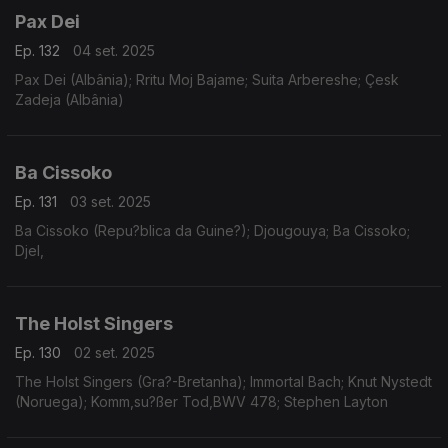
Pax Dei
Ep. 132
04 set. 2025
Pax Dei (Albânia); Rritu Moj Bajame; Suita Arbereshe; Çesk
Zadeja (Albânia)
Ba Cissoko
Ep. 131
03 set. 2025
Ba Cissoko (Repu?blica da Guine?); Djougouya; Ba Cissoko;
Djel,
The Holst Singers
Ep. 130
02 set. 2025
The Holst Singers (Gra?-Bretanha); Immortal Bach; Knut Nystedt
(Noruega); Komm,su?ßer Tod,BWV 478; Stephen Layton