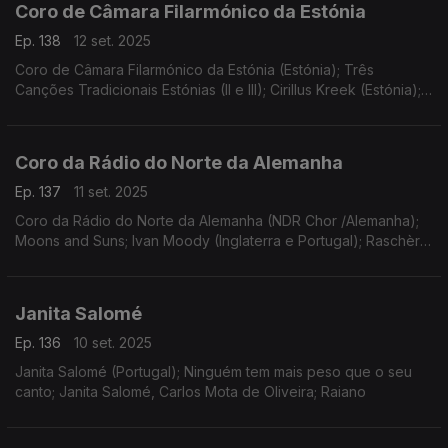
Coro de Câmara Filarmónico da Estónia
Ep. 138
12 set. 2025
Coro de Câmara Filarmónico da Estónia (Estónia); Três
Canções Tradicionais Estónias (II e III); Cirillus Kreek (Estónia);
Paul Hillier; Baltic Runes
Coro da Rádio do Norte da Alemanha
Ep. 137
11 set. 2025
Coro da Rádio do Norte da Alemanha (NDR Chor /Alemanha);
Moons and Suns; Ivan Moody (Inglaterra e Portugal); Raschèr
Saxophone Quartet
Janita Salomé
Ep. 136
10 set. 2025
Janita Salomé (Portugal); Ninguém tem mais peso que o seu
canto; Janita Salomé, Carlos Mota de Oliveira; Raiano