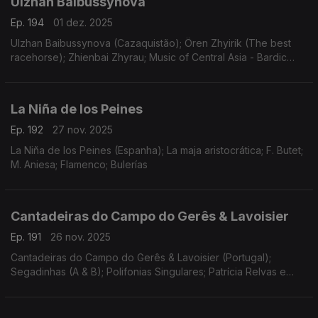
Ulzhan Baibussynova
Ep. 194
01 dez. 2025
Ulzhan Baibussynova (Cazaquistão); Ören Zhyirik (The best
racehorse); Zhienbai Zhyrau; Music of Central Asia - Bardic
Divas
La Niña de los Peines
Ep. 192
27 nov. 2025
La Niña de los Peines (Espanha); La maja aristocrática; F. Butet;
M. Aniesa; Flamenco; Bulerías
Cantadeiras do Campo do Gerês & Lavoisier
Ep. 191
26 nov. 2025
Cantadeiras do Campo do Gerês & Lavoisier (Portugal);
Segadinhas (A & B); Polifonias Singulares; Patrícia Relvas e
Roberto Afonso