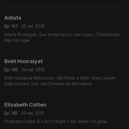
Adiafa
Ep. 147
25 set. 2025
Adiafa (Portugal); Que inveja tens tu das rosas_ (Tradicional);
Não há vagar
Bnèt Houraiyat
Ep. 146
24 set. 2025
Bnèt Houraiyat (Marrocos); Alla Rabbi a tilifun; Bnet Liyoum;
Suite Houara; Voix des Femmes de Marrakech
Elizabeth Cotten
Ep. 145
23 set. 2025
Elizabeth Cotten (E.U.A.); Freight Train; When I'm gone