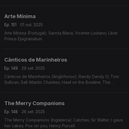
of Love
Arte Mínima
Ep. 151
01 out. 2025
Arte Mínima (Portugal); Sancta Maria; Vicente Lusitano; Liber
Primus Epigramatum
Cânticos de Marinheiros
Ep. 149
29 set. 2025
Cânticos de Marinheiros (Anglófonos); Randy Dandy O; Tom
Sullivan; Salt Atlantic Chanties; Hawl on the Bowline; The
Roaring Trowmen; Man Down
The Merry Companions
Ep. 148
26 set. 2025
The Merry Companions (Inglaterra); Catches; Sir Walter; I gave
her cakes; Pox on you; Henry Purcell