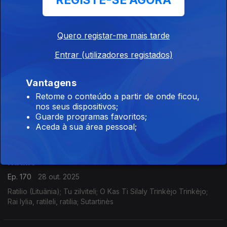
REGISTE-SE AGORA
Paquera de Jerez
Ep. 172
30 out. 2025
Quero registar-me mais tarde
Paquera de Jerez (Espanha); Qué dolor de mare mia; Bulería;
Entrar (utilizadores registados)
Tradicional; Flamenco
Vantagens
Quem Canta Assim
Retome o conteúdo a partir de onde ficou,
nos seus dispositivos;
Ep. 171
29 out. 2025
Guarde programas favoritos;
Arooj Aftab (Paquistão); Mohabbat; Vulture Prince
Aceda à sua área pessoal;
Ratilio
Ep. 170
28 out. 2025
Ratilio (Lituânia); Tu zilviteli; O Kas Ti Silaly Trinkèjo Trinkèjo;
Rai lylia, ratileli, ratilia; Sutartinès