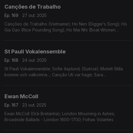
Canções de Trabalho
Ep. 169
27 out. 2025
Canções de Trabalho (Vietname); Ho Nen (Digger’s Song); Ho
Gia Gao (Rice Pounding Song); Ho Mai Nhi (Boat-Women
Song); Music of Viet Nam; Work Songs
St Pauli Vokalensemble
Ep. 168
24 out. 2025
St Pauli Vokalensemble; Sofie Asplund; (Suécia); Motett Stilla
komme och valkomna...; Canção Uti var hage; Sara
Wennerberg-Reuter; Peter Friis Johannsson
Ewan McColl
Ep. 167
23 out. 2025
Ewan McColl (Grã-Bretanha); London Mourning in Ashes;
Broadside Ballads - London 1600-1700; Folhas Volantes