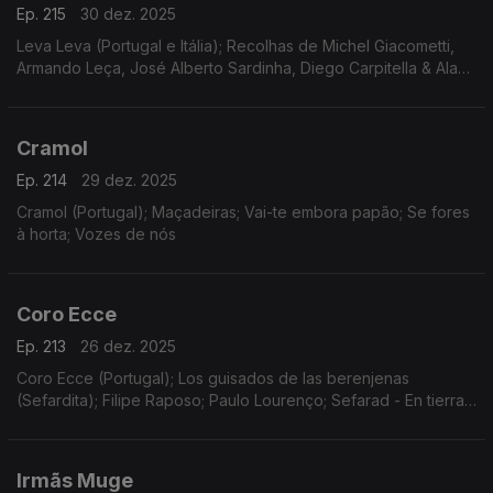
Ep. 215
30 dez. 2025
Leva Leva (Portugal e Itália); Recolhas de Michel Giacometti,
Armando Leça, José Alberto Sardinha, Diego Carpitella & Alan
Lomax
Cramol
Ep. 214
29 dez. 2025
Cramol (Portugal); Maçadeiras; Vai-te embora papão; Se fores
à horta; Vozes de nós
Coro Ecce
Ep. 213
26 dez. 2025
Coro Ecce (Portugal); Los guisados de las berenjenas
(Sefardita); Filipe Raposo; Paulo Lourenço; Sefarad - En tierras
ajenas
Irmãs Muge