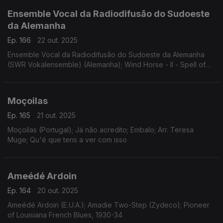
Ensemble Vocal da Radiodifusão do Sudoeste
da Alemanha
Ep. 166
22 out. 2025
Ensemble Vocal da Radiodifusão do Sudoeste da Alemanha
(SWR Vokalensemble) (Alemanha); Wind Horse - II - Spell of
Fingers; Toru Takemitsu (Japão); Japan
Moçoilas
Ep. 165
21 out. 2025
Moçoilas (Portugal); Já não acredito; Embalo; Arr. Teresa
Muge; Qu'é que tens a ver com isso
Ameédé Ardoin
Ep. 164
20 out. 2025
Ameédé Ardoin (E.U.A.); Amadie Two-Step (Zydeco); Pioneer
of Louisiana French Blues, 1930-34