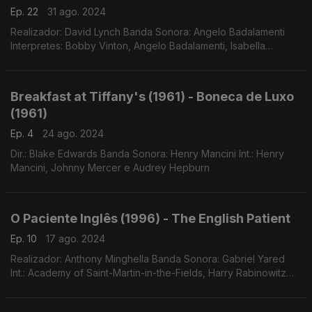
Ep. 22
31 ago. 2024
Realizador: David Lynch Banda Sonora: Angelo Badalamenti
Interpretes: Bobby Vinton, Angelo Badalamenti, Isabella
Rosselini, Oquestra Sinfónica do Cinema de Praga, Bill Dogget,
Roy Orbison, Ketty Lester e Julee Cruise
Breakfast at Tiffany's (1961) - Boneca de Luxo
(1961)
Ep. 4
24 ago. 2024
Dir.: Blake Edwards Banda Sonora: Henry Mancini Int.: Henry
Mancini, Johnny Mercer e Audrey Hepburn
O Paciente Inglês (1996) - The English Patient
Ep. 10
17 ago. 2024
Realizador: Anthony Minghella Banda Sonora: Gabriel Yared
Int.: Academy of Saint-Martin-in-the-Fields, Harry Rabinowitz
(dir.)