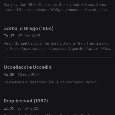
Barry Lyndon (1975) Realizador: Stanley Kubrik Banda Sonora:
Leonard Rosenman (vários Wolfgang Amadeus Mozart, Johann
Sebastian Bach, Franz Schubert, Haendel, Giovanni Paisello,
Antonio Vivaldi, Claire Hamilton.
Zorba, o Grego (1964)
Ep. 37
07 dez. 2025
Real.: Michael CaCoyannes Banda Sonora: Mikis Theodorakis
Int.: Kosta Papadopoulos, músicos da Orquestra Popular "Mikis
Theodorakis", Mikis Theodorakis (dir.)
Uccellacci e Uccellini
Ep. 36
30 nov. 2025
Passarinhos e Passarões (1966), de Pier paolo Pasolini
Requiescant (1967)
Ep. 35
23 nov. 2025