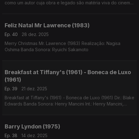
como um autor cuja obra e legado são matéria viva do cinema,
capaz de renovar paradigmas de escuta e representação,
tanto no cinema quanto na rádio.
Feliz Natal Mr Lawrence (1983)
Ep. 40
28 dez. 2025
Merry Christmas Mr. Lawrence (1983) Realização: Nagisa
Oshima Banda Sonora: Ryuichi Sakamoto
Breakfast at Tiffany's (1961) - Boneca de Luxo
(1961)
Ep. 39
21 dez. 2025
Breakfast at Tiffany's (1961) - Boneca de Luxo (1961) Dir.: Blake
Edwards Banda Sonora: Henry Mancini Int.: Henry Mancini,
Johnny Mercer e Audrey Hepburn
Barry Lyndon (1975)
Ep. 38
14 dez. 2025