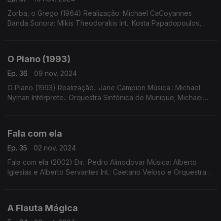
Zorba, o Grego (1964) Realização: Michael CaCoyannes
Banda Sonora: Mikis Theodorakis Int.: Kosta Papadopoulos,
músicos da Orquestra Popular "Mikis Theodorakis", Mikis
Theodorakis (dir.)
O Piano (1993)
Ep. 36
09 nov. 2024
O Piano (1993) Realização.: Jane Campion Música.: Michael
Nyman Intérprete.: Orquestra Sinfónica de Munique; Michael
Nyman Band Dir. Michael Nyman; Músicos John Harle, David
Roach, Andrew Findon
Fala com ela
Ep. 35
02 nov. 2024
Fala com ela (2002) Dir.: Pedro Almodovar Música: Alberto
Iglesias e Alberto Servantes Int.: Caetano Veloso e Orquestra
Sinfónica de Madrid
A Flauta Mágica