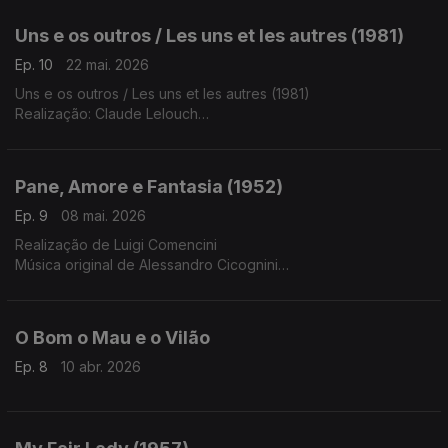
Filarmónica de Roterdão, Coro Mariinski, Valery Giergiev
(maestro)
Uns e os outros / Les uns et les autres (1981)
Ep. 10
22 mai. 2026
Uns e os outros / Les uns et les autres (1981)
Realização: Claude Lelouch
Música Original: Francis Lai e Michel Legrand (com Pierre
Barouh, Jean Yanne e Marc de Loutchek), citações Maurice
Ravel
Pane, Amore e Fantasia (1952)
Ep. 9
08 mai. 2026
Realização de Luigi Comencini
Música original de Alessandro Cicognini
Argumento de Luigi Comencini e Ettore Maria Margadonna
Produção: Marcello Girosi
O Bom o Mau e o Vilão
Ep. 8
10 abr. 2026