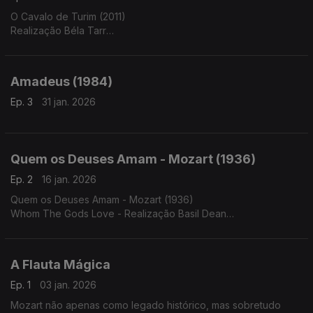
O Cavalo de Turim (2011)
Realização Béla Tarr
Música Original de Mihály Vig
Amadeus (1984)
Ep. 3
31 jan. 2026
Quem os Deuses Amam - Mozart (1936)
Ep. 2
16 jan. 2026
Quem os Deuses Amam - Mozart (1936)
Whom The Gods Love - Realização Basil Dean
Direcção Musical Bernhard Paumgartner e Ernest Irving
Interpretação: Sir. Thomas Beecham dir. Orquestra Sinfónica de
Londres
A Flauta Mágica
Excertos de obras de Wolfgang Amadeus Mozart - As Bodas
Ep. 1
03 jan. 2026
de Fígaro e A Flauta Mágica
Mozart não apenas como legado histórico, mas sobretudo