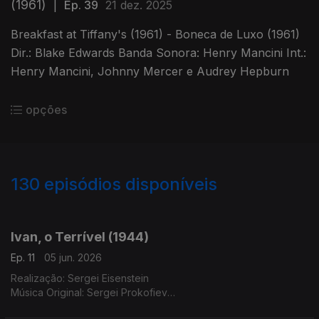
(1961)
|
Ep. 39
21 dez. 2025
Breakfast at Tiffany's (1961) - Boneca de Luxo (1961)
Dir.: Blake Edwards Banda Sonora: Henry Mancini Int.:
Henry Mancini, Johnny Mercer e Audrey Hepburn
opções
130
episódios disponíveis
898306
879756
849087
830251
810115
788436
763351
740819
697243
Ivan, o Terrível (1944)
Ep. 11
05 jun. 2026
Realização: Sergei Eisenstein
Música Original: Sergei Prokofiev
Interpretação: Liubov Sokolova, Nicolai Putilin, Orquestra