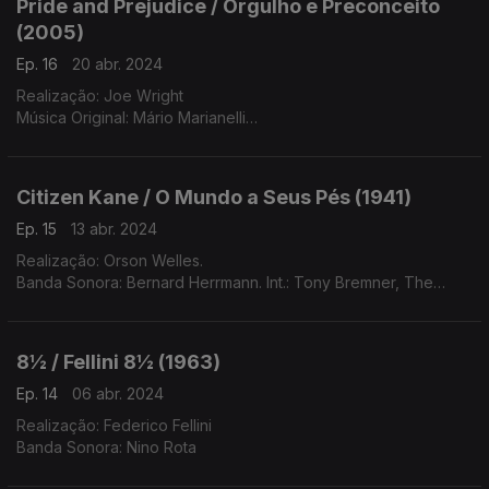
Pride and Prejudice / Orgulho e Preconceito
- Pierre Michelot: Contrabaixo;
(2005)
- Kenny Clarke: Bateria
Ep. 16
20 abr. 2024
Realização: Joe Wright
Música Original: Mário Marianelli
Intérpretes: Jean-Yves Thibaudet (piano)
English Chamber Orchestra, Dir: Benjamin Wallfisch (maestro e
comp)
Citizen Kane / O Mundo a Seus Pés (1941)
Ep. 15
13 abr. 2024
Realização: Orson Welles.
Banda Sonora: Bernard Herrmann. Int.: Tony Bremner, The
Australian Philarmonic Orchestra, Rosamond Illing
8½ / Fellini 8½ (1963)
Ep. 14
06 abr. 2024
Realização: Federico Fellini
Banda Sonora: Nino Rota