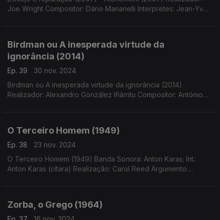
Joe Wright Compositor: Dário Marianelli Interpretes: Jean-Yves
Thibaudet, English Chamber Orchestra e Benjamin Wallfisch
Birdman ou A inesperada virtude da
ignorância (2014)
Ep. 39
30 nov. 2024
Birdman ou A inesperada virtude da ignorância (2014)
Realizador: Alexandro González Iñárritu Compositor: António
Sanchez, Pyotr Ilyitch Tchaikovsky, Gustav Mahler, Maurice
Ravel, John Adams e Sergei Rachmaninoff
O Terceiro Homem (1949)
Ep. 38
23 nov. 2024
O Terceiro Homem (1949) Banda Sonora: Anton Karas; Int.:
Anton Karas (cítara) Realização: Carol Reed Argumento:
Graham Greene Cinematografia: Robert Krasker Int.: Anton
Karas (cítara)
Zorba, o Grego (1964)
Ep. 37
16 nov. 2024