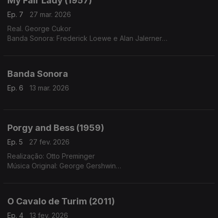
My Fair Lady (1957)
Ep. 7
27 mar. 2026
Real. George Cukor
Banda Sonora: Frederick Loewe e Alan Jalerner
Int. Marni Nixon, Stanley Holloway, André Previn e Orquetra
Warner Bros.
Banda Sonora
Ep. 6
13 mar. 2026
Porgy and Bess (1959)
Ep. 5
27 fev. 2026
Realização: Otto Preminger
Música Original: George Gershwin
Direcção Musical: André Previn
O Cavalo de Turim (2011)
Ep. 4
13 fev. 2026