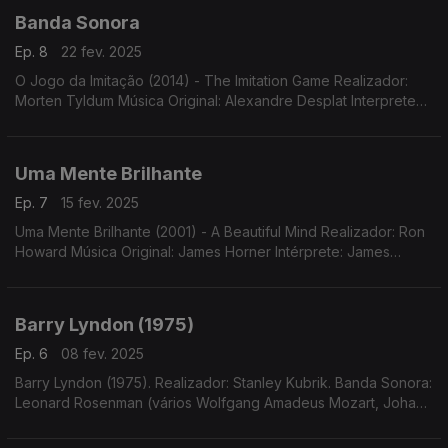
Banda Sonora
Ep. 8
22 fev. 2025
O Jogo da Imitação (2014) - The Imitation Game Realizador:
Morten Tyldum Música Original: Alexandre Desplat Interpretes:
Orquestra Sinfónica de Londres
Uma Mente Brilhante
Ep. 7
15 fev. 2025
Uma Mente Brilhante (2001) - A Beautiful Mind Realizador: Ron
Howard Música Original: James Horner Intérprete: James
Horner e Charlotte Church
Barry Lyndon (1975)
Ep. 6
08 fev. 2025
Barry Lyndon (1975). Realizador: Stanley Kubrik. Banda Sonora:
Leonard Rosenman (vários Wolfgang Amadeus Mozart, Johann
Sebastian Bach, Franz Schubert, Haendel, Giovanni Paisello,
Antonio Vivaldi, Claire Hamilton.