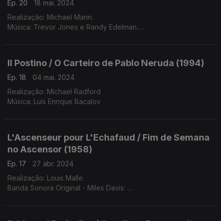
Ep. 20
18 mai. 2024
Realização: Michael Mann.
Música: Trevor Jones e Randy Edelman.
Orquestração: Jack Smalley.
Il Postino / O Carteiro de Pablo Neruda (1994)
Ep. 18
04 mai. 2024
Realização: Michael Radford
Música: Luís Enrique Bacalov
L'Ascenseur pour L'Echafaud / Fim de Semana
no Ascensor (1958)
Ep. 17
27 abr. 2024
Realização: Louis Malle.
Banda Sonora Original - Miles Davis:
- Miles David: Trompete;
- Barney Wilen: Sax Tenor;
- René Urtreger: Piano;