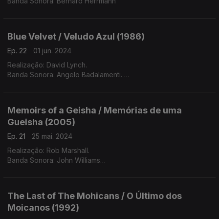
Banda Sonora: Bernard Herrmann
Blue Velvet / Veludo Azul (1986)
Ep. 22
01 jun. 2024
Realização: David Lynch.
Banda Sonora: Angelo Badalamenti.
Intérpretes: Bobby Vinton, Angelo Badalamenti, Isabella
Rosselini, Oquestra Sinfónica do Cinema de Praga, Bill Dogget,
Roy Orbison, Ketty Lester e Julee Cruise.
Memoirs of a Geisha / Memórias de uma
Gueisha (2005)
Ep. 21
25 mai. 2024
Realização: Rob Marshall.
Banda Sonora: John Williams
Intérpretes: Itzhak Perlman e Yo-Yo Ma
The Last of The Mohicans / O Último dos
Moicanos (1992)