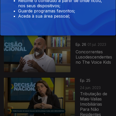
Retome o conteúdo a partir de onde ficou,
Ep. 27
08 jul. 2023
nos seus dispositivos;
Plataforma
Guarde programas favoritos;
Digital Da
Aceda à sua área pessoal;
Justiça
Ep. 26
01 jul. 2023
Concorrentes
Lusodescendentes
no The Voice Kids
Ep. 25
24 jun. 2023
Tributação de
Mais-Valias
Imobiliárias
Para Não
Residentes