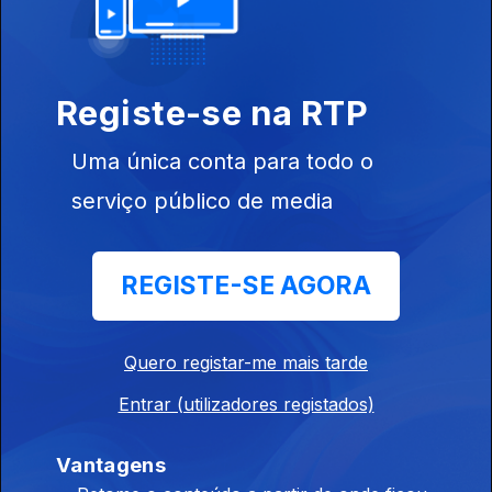
Registe-se na RTP
Ep. 29
22 jul. 2023
Férias em
Uma única conta para todo o
Portugal
serviço público de media
REGISTE-SE AGORA
Ep. 28
15 jul. 2023
Relações
Bilaterais
Quero registar-me mais tarde
Portugal Brasil
Entrar (utilizadores registados)
Vantagens