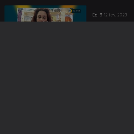
Ep. 6
12 fev. 2023
Regras e
Vantagens do
Programa
Regressar
Ep. 5
05 fev. 2023
Impacto do
Brexit Três
Anos Depois
Ep. 4
29 jan. 2023
Ensino do