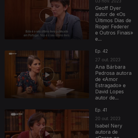
03 nov. 2023
Geoff Dyer
autor de «Os
Últimos Dias de
Roger Federer
e Outros Finais»
e...
Ep. 42
27 out. 2023
Ana Bárbara
Pedrosa autora
de «Amor
Estragado» e
David Lopes
autor de...
721176
Ep. 41
20 out. 2023
Isabel Nery
autora de