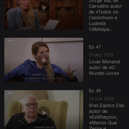
Jorge Vaz de
Carvalho autor
de «Todos os
Caminhos» e
Ludmila
Ulitskaya...
Ep. 47
01 dez. 2023
Louis Menand
autor de «O
Mundo Livre»
Ep. 46
24 nov. 2023
Bret Easton Ellis
autor de
«Estilhaços»,
«Menos Que
Zero» e