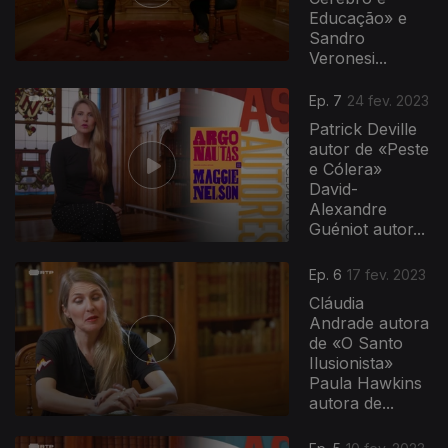
Educação» e
Sandro
Veronesi...
Ep. 7
24 fev. 2023
Patrick Deville
autor de «Peste
e Cólera»
David-
Alexandre
Guéniot autor...
671658
Ep. 6
17 fev. 2023
Cláudia
Andrade autora
de «O Santo
Ilusionista»
Paula Hawkins
autora de...