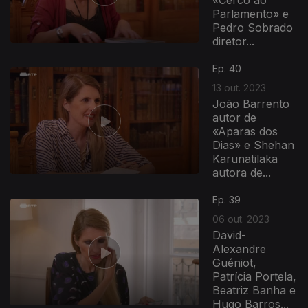
«Cerco ao
Parlamento» e
Pedro Sobrado
diretor...
Ep. 40
13 out. 2023
João Barrento
autor de
«Aparas dos
Dias» e Shehan
Karunatilaka
autora de...
Ep. 39
06 out. 2023
David-
Alexandre
Guéniot,
Patrícia Portela,
Beatriz Banha e
Hugo Barros...