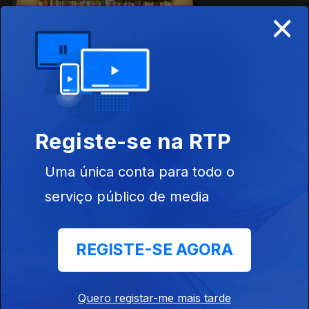
×
Anabela Mota
Ribeiro autora
de «O Quarto
do Bebé» e
Virginia Feito
autora...
Ep. 25
30 jun. 2023
Registe-se na RTP
João Céu e
Silva autor de
Uma única conta para todo o
«Uma Longa
Viagem com
serviço público de media
Maria Filomena
Mónica»...
Ep. 24
REGISTE-SE AGORA
23 jun. 2023
Daniel Lima
autor de
Quero registar-me mais tarde
«Anguesângue»