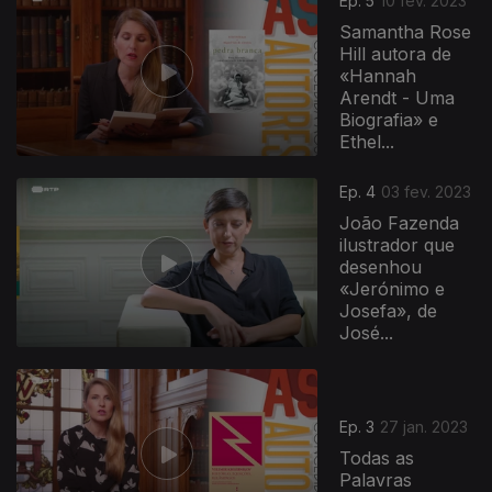
Ep. 5
10 fev. 2023
Samantha Rose
Hill autora de
«Hannah
Arendt - Uma
Biografia» e
Ethel...
Ep. 4
03 fev. 2023
João Fazenda
ilustrador que
desenhou
«Jerónimo e
Josefa», de
José...
Ep. 3
27 jan. 2023
Todas as
Palavras