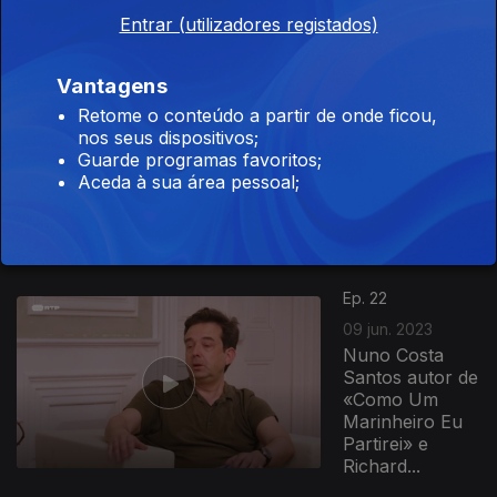
e Manfred
Entrar (utilizadores registados)
Grebe autor de
«Pecados...
Vantagens
Ep. 23
16 jun. 2023
Retome o conteúdo a partir de onde ficou,
nos seus dispositivos;
Anabela
Guarde programas favoritos;
Almeida autora
Aceda à sua área pessoal;
de «Deus
Cérebro» e Viet
Thanh Nguyen
autor de «O...
Ep. 22
09 jun. 2023
Nuno Costa
Santos autor de
«Como Um
Marinheiro Eu
Partirei» e
Richard...