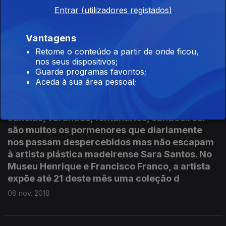
Entrar (utilizadores registados)
Vantagens
"A mulher certa", do escrior Húngaro Sandór
Marái, é a leitura que lhe sugerimos esta
Retome o conteúdo a partir de onde ficou,
nos seus dispositivos;
semana. A escolha é de Carla Martins.
Guarde programas favoritos;
09 nov. 2018
Aceda à sua área pessoal;
Janelas, varandas, fontanários, candeeiros:
são muitos os pormenores que diariamente
nos passam despercebidos mas não escapam
à artista plástica madeirense Sara Santos. No
Museu Henrique e Francisco Franco, a artista
expõe até 21 deste mês uma coleção d
08 nov. 2018