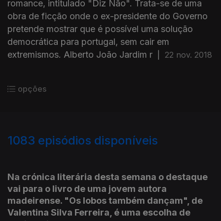
romance, intitulado "Diz Não". Trata-se de uma
obra de ficção onde o ex-presidente do Governo
pretende mostrar que é possível uma solução
democrática para portugal, sem cair em
extremismos. Alberto João Jardim r
|
22 nov. 2018
opções
1083
episódios disponíveis
374928
372818
369340
353096
Na crónica literária desta semana o destaque
vai para o livro de uma jovem autora
madeirense. "Os lobos também dançam", de
Valentina Silva Ferreira, é uma escolha de