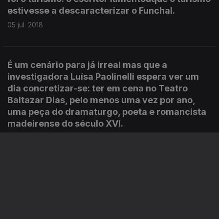
estivesse a descaracterizar o Funchal.
05 jul. 2018
É um cenário para já irreal mas que a
investigadora Luísa Paolinelli espera ver um
dia concretizar-se: ter em cena no Teatro
Baltazar Dias, pelo menos uma vez por ano,
uma peça do dramaturgo, poeta e romancista
madeirense do século XVI.
04 jul. 2018
Na Madeira estão identificadas nove pedras
ou tampas de sepultura de inspiração
flamenga. Estão distribuidas por vários
espaços. Uma das mais espetaculares