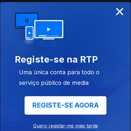
×
No edifício dos Paços do Concelho do Porto
Santo está patente uma exposição de
fotografias da ilha e das suas dentes,
capatadas entre as décadas de 40 e 70 do
século XX pelo padre Eduardo Pererira, autor
da conhecida obra "As ilhas de Zarco".
Registe-se na RTP
13 nov. 2018
Uma única conta para todo o
serviço público de media
Portugal tem pouca capacidade financeira
para segurar as grandes obras da orivesaria
portuguesa dos séculos XVI e XVII. No entanto,
REGISTE-SE AGORA
a conservadora do Museu Nacional de Arte
Antiga considera de certa forma positiva essa
exportação para grandes museus inte
Quero registar-me mais tarde
12 nov. 2018