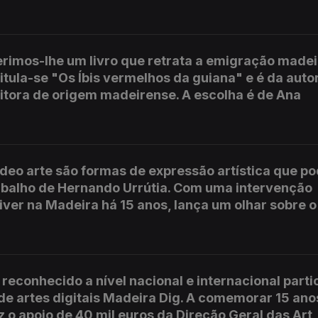
gerimos-lhe um livro que retrata a emigração made
ntitula-se "Os Íbis vermelhos da guiana" e é da auto
tora de origem madeirense. A escolha é de Ana
ideo arte são formas de expressão artística que 
rabalho de Hernando Urrútia. Com uma intervenção
a viver na Madeira há 15 anos, lança um olhar sobre 
econhecido a nível nacional e internacional part
 de artes digitais Madeira Dig. A comemorar 15 ano
z o apoio de 40 mil euros da Direção Geral das Art