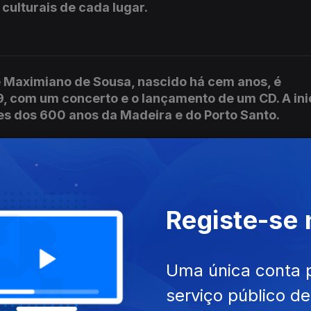
culturais de cada lugar.
 Maximiano de Sousa, nascido há cem anos, é
 com um concerto e o lançamento de um CD. A ini
s dos 600 anos da Madeira e do Porto Santo.
mistício que pôs fim à primeira guerra mundial tr
ãos madeirenses que participaram na guerra. Os i
Registe-se
ências deixando um testemunho importante para a
Uma única conta 
serviço público d
tar única da Madeira - é um bom exemplo de patr