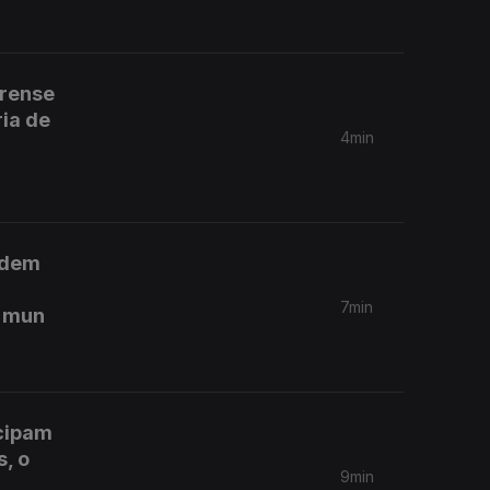
irense
ria de
4min
podem
7min
o mun
icipam
s, o
9min