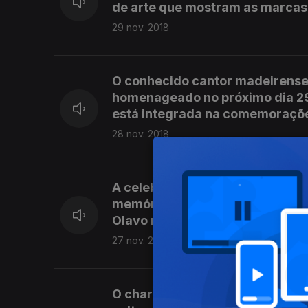
de arte que mostram as marcas 
29 nov. 2018
O conhecido cantor madeirense
homenageado no próximo dia 29,
está integrada na comemoraçõe
28 nov. 2018
A celebração dos cem anos do ar
memória os relatos de dois irm
Olavo relataram as suas experi
27 nov. 2018
O charamba - uma forma de can