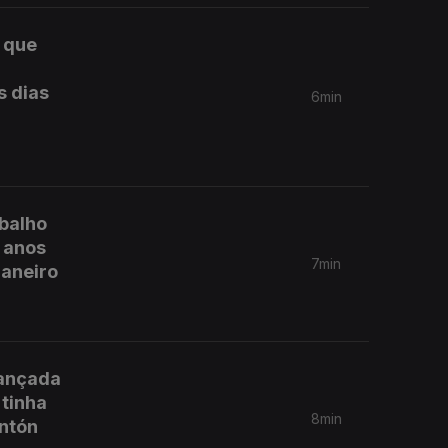
s que
s dias
6min
abalho
 anos
7min
Janeiro
lançada
 tinha
8min
Antón