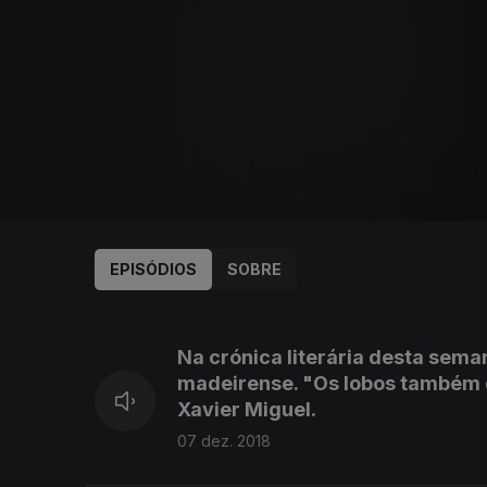
EPISÓDIOS
SOBRE
374928
372818
369340
Na crónica literária desta sema
madeirense. "Os lobos também d
Xavier Miguel.
07 dez. 2018