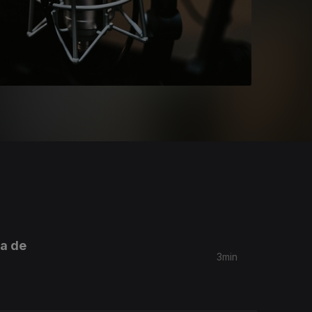
ha de
3min