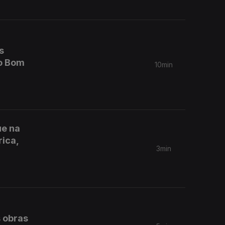
s
Do Bom
10min
ue na
rica,
3min
s obras