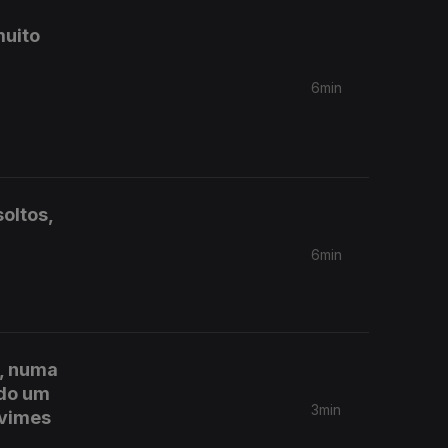
muito
6min
oltos,
6min
a, numa
ado um
3min
 vimes