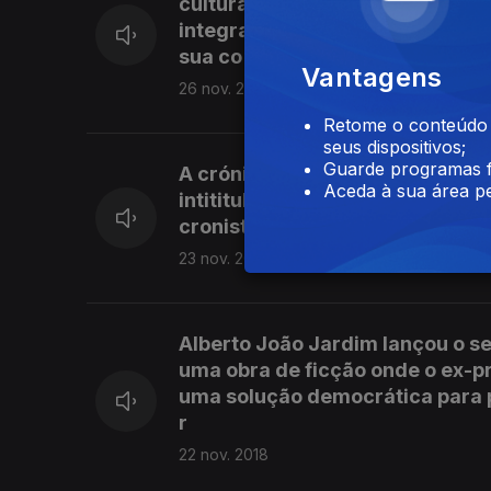
cultural imaterial que corre o 
integração no inventário nacio
sua co
Vantagens
26 nov. 2018
Retome o conteúdo a
seus dispositivos;
Guarde programas f
A crónica literária de hoje é da
Aceda à sua área pe
intititulado "Como morrem as d
cronistas do New York Times.
23 nov. 2018
Alberto João Jardim lançou o se
uma obra de ficção onde o ex-p
uma solução democrática para p
r
22 nov. 2018