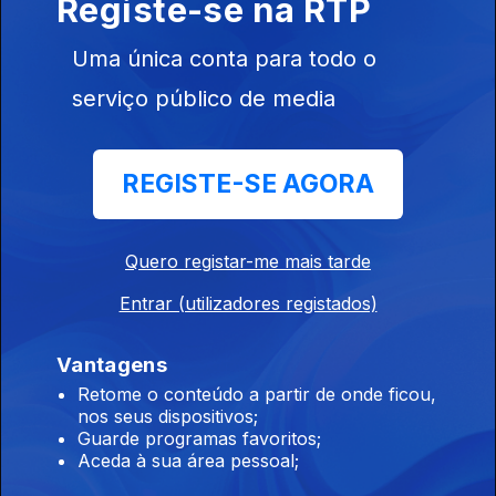
Registe-se na RTP
Uma única conta para todo o
Diário Regional 08;30 29/07/2026, Edição de
serviço público de media
Celina Faria
29 jul. 2026
Diário Regional 08;30 29/07/2026, Edição de Celina Faria
REGISTE-SE AGORA
Diário Regional 08;30 28/07/2026, Edição de
Quero registar-me mais tarde
Celina Faria
Entrar (utilizadores registados)
28 jul. 2026
Diário Regional 08;30 28/07/2026, Edição de Celina Faria
Vantagens
Retome o conteúdo a partir de onde ficou,
Diário Regional 09;30 28/07/2026, Edição de
nos seus dispositivos;
Guarde programas favoritos;
Celina Faria
Aceda à sua área pessoal;
28 jul. 2026