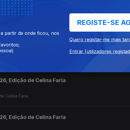
6, Edição de Celina Faria
REGISTE-SE A
de Celina Faria
 partir de onde ficou, nos
Quero registar-me mais tar
6, Edição de Celina Faria
avoritos;
ssoal;
Entrar (utilizadores regista
de Celina Faria
6, Edição de Celina Faria
de Celina Faria
6, Edição de Celina Faria