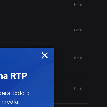
14min
16min
×
14min
 na RTP
14min
para todo o
e media