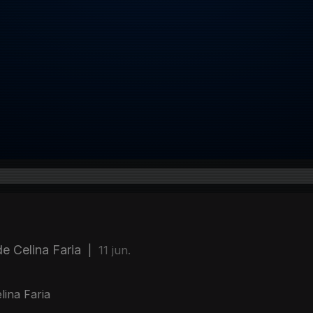
e Celina Faria
|
11 jun.
lina Faria