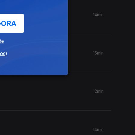
14min
GORA
de
dos)
15min
12min
14min