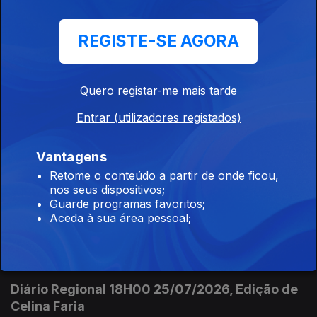
Diário Regional 18:00, 26/07/2026, Edição de Celina Faria
REGISTE-SE AGORA
Diário Regional 13H00 26/07/2026, Edição de
Celina Faria
Quero registar-me mais tarde
26 jul. 2026
Entrar (utilizadores registados)
Diário Regional 13H00 26/07/2026, Edição de Celina Faria
Vantagens
Retome o conteúdo a partir de onde ficou,
Diário Regional 10H00 26/07/2026, Edição de
nos seus dispositivos;
Celina Faria
Guarde programas favoritos;
Aceda à sua área pessoal;
26 jul. 2026
Diário Regional 10H00 26/07/2026, Edição de Celina Faria
Diário Regional 18H00 25/07/2026, Edição de
Celina Faria