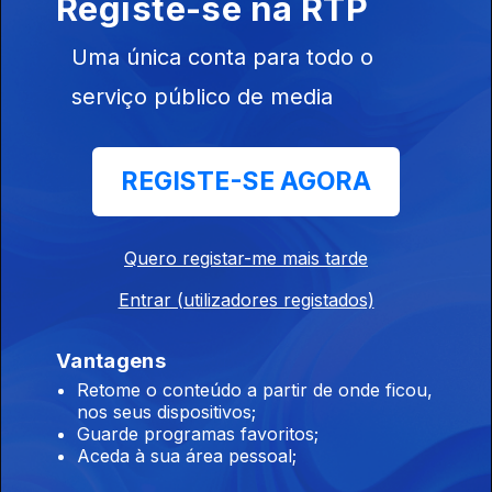
Registe-se na RTP
Diário Regional 08;30 28/07/2026, Edição de Celina Faria
Uma única conta para todo o
serviço público de media
Diário Regional 09;30 28/07/2026, Edição de
Celina Faria
28 jul. 2026
REGISTE-SE AGORA
Diário Regional 09;30 28/07/2026, Edição de Celina Faria
Quero registar-me mais tarde
Diário Regional 09:30, 27/07/2026, Edição de
Celina Faria
Entrar (utilizadores registados)
27 jul. 2026
Diário Regional 09:30, 27/07/2026, Edição de Celina Faria
Vantagens
Retome o conteúdo a partir de onde ficou,
nos seus dispositivos;
Guarde programas favoritos;
Diário Regional 08:30, 27/07/2026, Edição de
Aceda à sua área pessoal;
Celina Faria