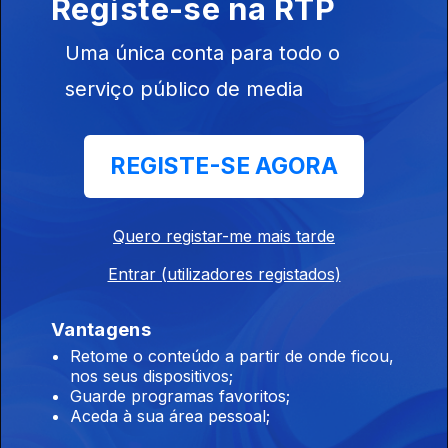
Registe-se na RTP
Uma única conta para todo o
Diário Regional 08;30 29/07/2026, Edição de
serviço público de media
Celina Faria
29 jul. 2026
Diário Regional 08;30 29/07/2026, Edição de Celina Faria
REGISTE-SE AGORA
Diário Regional 08;30 28/07/2026, Edição de
Quero registar-me mais tarde
Celina Faria
Entrar (utilizadores registados)
28 jul. 2026
Diário Regional 08;30 28/07/2026, Edição de Celina Faria
Vantagens
Retome o conteúdo a partir de onde ficou,
Diário Regional 09;30 28/07/2026, Edição de
nos seus dispositivos;
Guarde programas favoritos;
Celina Faria
Aceda à sua área pessoal;
28 jul. 2026