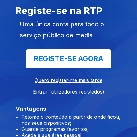
29 jul. 2026
Registe-se na RTP
Diário Regional 09;30 29/07/2026, Edição de Celina Faria
Uma única conta para todo o
serviço público de media
Diário Regional 08;30 29/07/2026, Edição de
Celina Faria
29 jul. 2026
REGISTE-SE AGORA
Diário Regional 08;30 29/07/2026, Edição de Celina Faria
Quero registar-me mais tarde
Diário Regional 08;30 28/07/2026, Edição de
Celina Faria
Entrar (utilizadores registados)
28 jul. 2026
Vantagens
Diário Regional 08;30 28/07/2026, Edição de Celina Faria
Retome o conteúdo a partir de onde ficou,
nos seus dispositivos;
Guarde programas favoritos;
Diário Regional 09;30 28/07/2026, Edição de
Aceda à sua área pessoal;