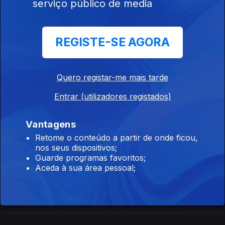
serviço público de media
Celina Faria
26 jul. 2026
Diário Regional 18:00, 26/07/2026, Edição de Celina Faria
REGISTE-SE AGORA
Diário Regional 13H00 26/07/2026, Edição de
Quero registar-me mais tarde
Celina Faria
Entrar (utilizadores registados)
26 jul. 2026
Diário Regional 13H00 26/07/2026, Edição de Celina Faria
Vantagens
Retome o conteúdo a partir de onde ficou,
nos seus dispositivos;
Diário Regional 10H00 26/07/2026, Edição de
Guarde programas favoritos;
Celina Faria
Aceda à sua área pessoal;
26 jul. 2026
Diário Regional 10H00 26/07/2026, Edição de Celina Faria