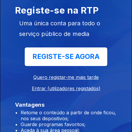
29 jul. 2026
Registe-se na RTP
Diário Regional 09;30 29/07/2026, Edição de Celina Faria
Uma única conta para todo o
serviço público de media
Diário Regional 08;30 29/07/2026, Edição de
Celina Faria
29 jul. 2026
REGISTE-SE AGORA
Diário Regional 08;30 29/07/2026, Edição de Celina Faria
Quero registar-me mais tarde
Diário Regional 08;30 28/07/2026, Edição de
Celina Faria
Entrar (utilizadores registados)
28 jul. 2026
Vantagens
Diário Regional 08;30 28/07/2026, Edição de Celina Faria
Retome o conteúdo a partir de onde ficou,
nos seus dispositivos;
Guarde programas favoritos;
Diário Regional 09;30 28/07/2026, Edição de
Aceda à sua área pessoal;