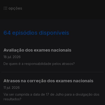
opções
64
episódios disponíveis
915314
862536
784993
717573
681335
813120
Avaliação dos exames nacionais
18 jul. 2026
De quem é a responsabilidade pelos atrasos?
Atrasos na correção dos exames nacionais
11 jul. 2026
Vai ser cumprida a data de 17 de Julho para a divulgação dos
resultados?