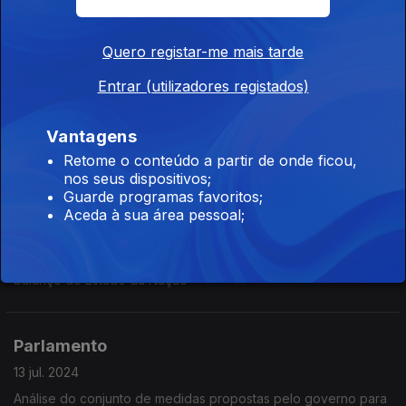
e o combate
Quero registar-me mais tarde
Parlamento
Entrar (utilizadores registados)
21 set. 2024
Os grandes incêndios da última semana em Portugal: a
Vantagens
prevenção e o combate
Retome o conteúdo a partir de onde ficou,
nos seus dispositivos;
Guarde programas favoritos;
Parlamento
Aceda à sua área pessoal;
20 jul. 2024
Com o ano político a terminar, chegou a hora de fazer o
balanço do Estado da Nação
Parlamento
13 jul. 2024
Análise do conjunto de medidas propostas pelo governo para