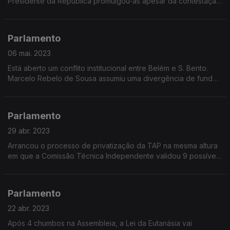
Presidente da República promulgou-as apesar da contestação
dos Sindicatos. O debate com os convidados do Parlamento.
Parlamento
06 mai. 2023
Está aberto um conflito institucional entre Belém e S. Bento.
Marcelo Rebelo de Sousa assumiu uma divergência de fundo
com António Costa depois de este ter recusado a saída de
João Galamba do governo
Parlamento
29 abr. 2023
Arrancou o processo de privatização da TAP na mesma altura
em que a Comissão Técnica Independente validou 9 possíveis
localizações para o novo aeroporto de Lisboa.
Parlamento
22 abr. 2023
Após 4 chumbos na Assembleia, a Lei da Eutanásia vai