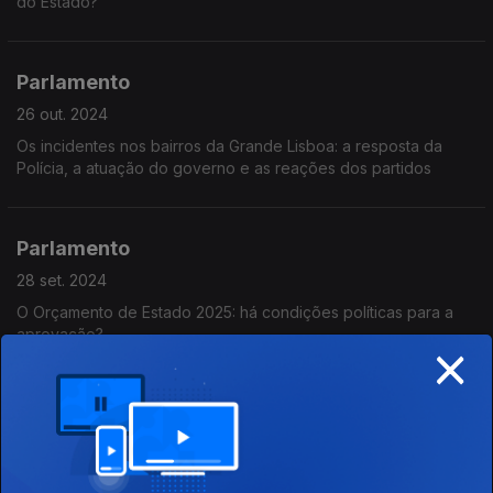
do Estado?
Parlamento
26 out. 2024
Os incidentes nos bairros da Grande Lisboa: a resposta da
Polícia, a atuação do governo e as reações dos partidos
Parlamento
28 set. 2024
O Orçamento de Estado 2025: há condições políticas para a
aprovação?
×
Parlamento
21 set. 2024
Em discussão, os grandes incêndios da semana: a prevenção