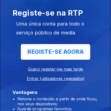
e o combate
Registe-se na RTP
Parlamento
Uma única conta para todo o
21 set. 2024
serviço público de media
Os grandes incêndios da última semana em Portugal: a
prevenção e o combate
REGISTE-SE AGORA
Parlamento
20 jul. 2024
Quero registar-me mais tarde
Com o ano político a terminar, chegou a hora de fazer o
balanço do Estado da Nação
Entrar (utilizadores registados)
Vantagens
Parlamento
Retome o conteúdo a partir de onde ficou,
13 jul. 2024
nos seus dispositivos;
Guarde programas favoritos;
Análise do conjunto de medidas propostas pelo governo para