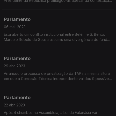
Presidente da República promulgou-as apesar da contestação
dos Sindicatos. O debate com os convidados do Parlamento.
Parlamento
06 mai. 2023
Está aberto um conflito institucional entre Belém e S. Bento.
Marcelo Rebelo de Sousa assumiu uma divergência de fundo
com António Costa depois de este ter recusado a saída de
João Galamba do governo
Parlamento
29 abr. 2023
Arrancou o processo de privatização da TAP na mesma altura
em que a Comissão Técnica Independente validou 9 possíveis
localizações para o novo aeroporto de Lisboa.
Parlamento
22 abr. 2023
Após 4 chumbos na Assembleia, a Lei da Eutanásia vai