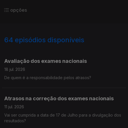
opções
64
episódios disponíveis
915314
862536
784993
717573
681335
813120
Avaliação dos exames nacionais
18 jul. 2026
De quem é a responsabilidade pelos atrasos?
Atrasos na correção dos exames nacionais
11 jul. 2026
Vai ser cumprida a data de 17 de Julho para a divulgação dos
resultados?