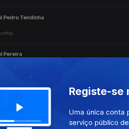
ui Pedro Tendinha
Rooftop
i Pereira
Antologia
Registe-se
rgio
 Pressão e A Morte de Robin Hood
Uma única conta 
serviço público d
de Sousa