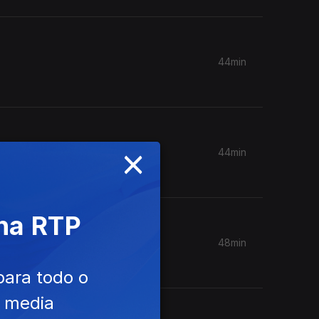
44min
×
44min
 na RTP
48min
para todo o
e media