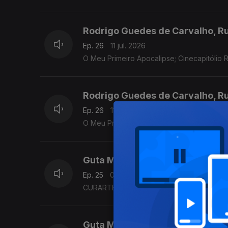
Rodrigo Guedes de Carvalho, R
Ep. 26
11 jul. 2026
O Meu Primeiro Apocalipse; Cinecapitólio 
Rodrigo Guedes de Carvalho, Ru
Ep. 26
11 jul. 2026
O Meu Primeiro Apocalipse; Vivian Maier - 
Guta Moura Guedes, Ricardo Sé
Ep. 25
04 jul. 2026
CURARTE – Cultura que Cuida; Dia D: Sob
Guta Moura Guedes, Rui Alves 