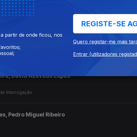
trovato
REGISTE-SE A
 partir de onde ficou, nos
Quero registar-me mais tar
avoritos;
ssoal;
alhães e Duas Vezes João Liberada
Entrar (utilizadores regista
xeira, David Azevedo Lopes
 de Interrogação
es, Pedro Miguel Ribeiro