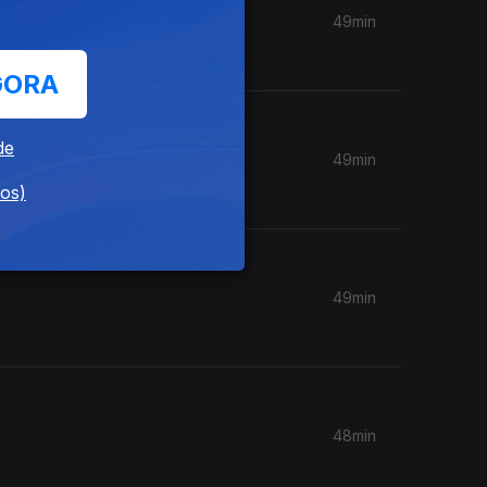
49min
GORA
de
49min
dos)
49min
48min