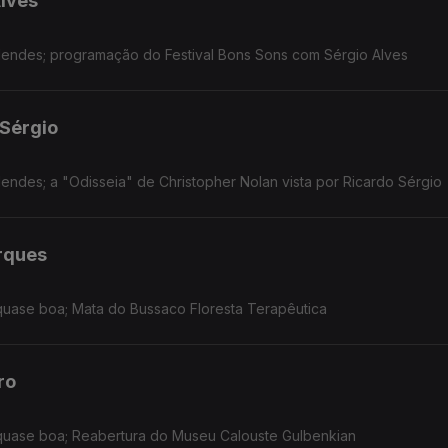
Alves
a Mendes; programação do Festival Bons Sons com Sérgio Alves
 Sérgio
 Mendes; a "Odisseia" de Christopher Nolan vista por Ricardo Sérgio
rques
a quase boa; Mata do Bussaco Floresta Terapêutica
ro
a quase boa; Reabertura do Museu Calouste Gulbenkian