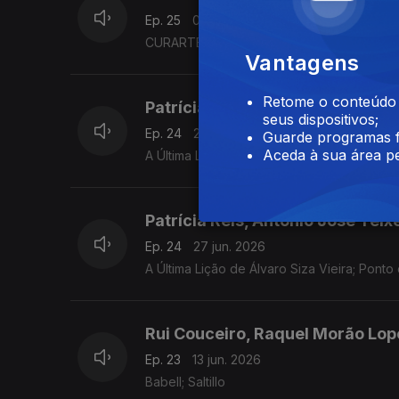
Ep. 25
04 jul. 2026
CURARTE – Cultura que Cuida; Il Cinema Ri
Vantagens
Retome o conteúdo a
Patrícia Reis, Ricardo Sérgio
seus dispositivos;
Ep. 24
27 jun. 2026
Guarde programas f
Aceda à sua área pe
A Última Lição de Álvaro Siza Vieira; Mag
Patrícia Reis, António José Tei
Ep. 24
27 jun. 2026
A Última Lição de Álvaro Siza Vieira; Ponto
Rui Couceiro, Raquel Morão Lop
Ep. 23
13 jun. 2026
Babell; Saltillo