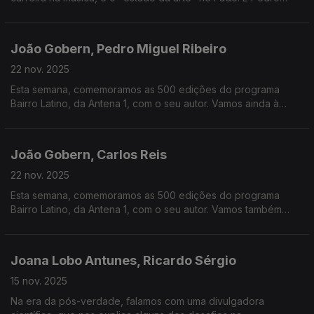
Miguel Ribeiro leva-nos a Guimarães para descobrir, com João
Zamith e Nuno Figueiredo, as Festas Nicolinas
João Gobern, Pedro Miguel Ribeiro
22 nov. 2025
Esta semana, comemoramos as 500 edições do programa
Bairro Latino, da Antena 1, com o seu autor. Vamos ainda à
nova casa permanente do Museu Nacional da Música, no
Palácio Nacional de Mafra, que é inaugurada este sábado.
João Gobern, Carlos Reis
22 nov. 2025
Esta semana, comemoramos as 500 edições do programa
Bairro Latino, da Antena 1, com o seu autor. Vamos também
mergulhar na obra de Eça de Queirós, uma vez que, a 25 de
novembro, passam 180 anos do seu nascimento.
Joana Lobo Antunes, Ricardo Sérgio
15 nov. 2025
Na era da pós-verdade, falamos com uma divulgadora