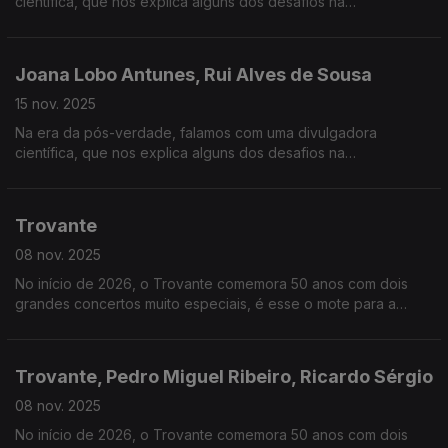
científica, que nos explica alguns dos desafios na
comunicação da ciência neste tempo. Falamos também da
chegada ao streaming de Frankenstein, de Guillermo del Toro.
Joana Lobo Antunes, Rui Alves de Sousa
15 nov. 2025
Na era da pós-verdade, falamos com uma divulgadora
científica, que nos explica alguns dos desafios na
comunicação da ciência neste tempo. Damos ainda os
parabéns ao Calvin & Hobbes, pelos seus 40 anos.
Trovante
08 nov. 2025
No início de 2026, o Trovante comemora 50 anos com dois
grandes concertos muito especiais, é esse o mote para a
conversa de hoje.
Trovante, Pedro Miguel Ribeiro, Ricardo Sérgio
08 nov. 2025
No início de 2026, o Trovante comemora 50 anos com dois