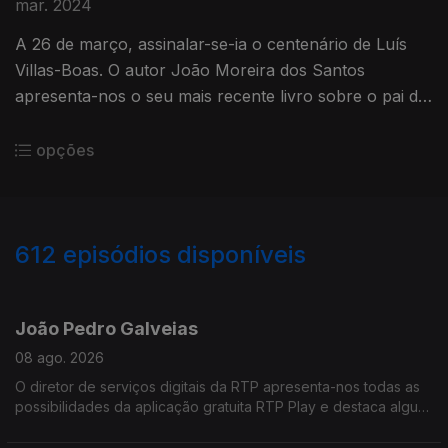
mar. 2024
A 26 de março, assinalar-se-ia o centenário de Luís
Villas-Boas. O autor João Moreira dos Santos
apresenta-nos o seu mais recente livro sobre o pai do
jazz em Portugal.
opções
612
episódios disponíveis
931047
911857
897184
887880
878101
João Pedro Galveias
08 ago. 2026
O diretor de serviços digitais da RTP apresenta-nos todas as
possibilidades da aplicação gratuita RTP Play e destaca alguns
conteúdos áudio e vídeo que por lá se podem encontrar.