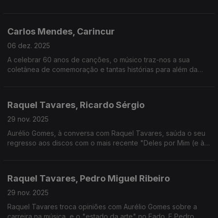
música. Na Torre dos Clérigos, no Porto, está patente a
exposição Nadir Afonso: a Geometria do Absoluto.
Carlos Mendes, Carincur
06 dez. 2025
A celebrar 60 anos de canções, o músico traz-nos a sua
coletânea de comemoração e tantas histórias para além da
música. A Gulbenkian estreia carne.exe, em que Albano
Jerónimo contracena com... inteligência artificial.
Raquel Tavares, Ricardo Sérgio
29 nov. 2025
Aurélio Gomes, à conversa com Raquel Tavares, saúda o seu
regresso aos discos com o mais recente "Deles por Mim (e à
antiga)". Ricardo Sérgio junta-se à conversa para falar sobre a
mais recente estreia: "Nuremberga".
Raquel Tavares, Pedro Miguel Ribeiro
29 nov. 2025
Raquel Tavares troca opiniões com Aurélio Gomes sobre a
carreira na música, e o "estado da arte" no Fado. E Pedro