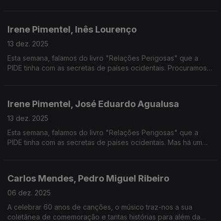
percurso expositivo do Palácio da Ajuda, Mesa Real.
Irene Pimentel, Inês Lourenço
13 dez. 2025
Esta semana, falamos do livro "Relações Perigosas" que a
PIDE tinha com as secretas de países ocidentais. Procuramos
ainda perceber o sucesso e o culto da série Stranger Things.
Irene Pimentel, José Eduardo Agualusa
13 dez. 2025
Esta semana, falamos do livro "Relações Perigosas" que a
PIDE tinha com as secretas de países ocidentais. Mas há um
escritor que faz 65 anos e convidámo-lo para lhe dar os
Parabéns...
Carlos Mendes, Pedro Miguel Ribeiro
06 dez. 2025
A celebrar 60 anos de canções, o músico traz-nos a sua
coletânea de comemoração e tantas histórias para além da