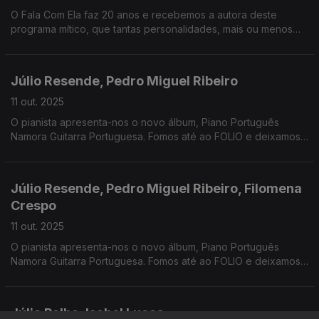
O Fala Com Ela faz 20 anos e recebemos a autora deste
programa mítico, que tantas personalidades, mais ou menos
conhecidas, tem revelado. Falamos também do filme Antena 1
desta semana, Depois da Caçada.
Júlio Resende, Pedro Miguel Ribeiro
11 out. 2025
O pianista apresenta-nos o novo álbum, Piano Português
Namora Guitarra Portuguesa. Fomos até ao FOLIO e deixamos
sugestões para todos os amantes da leitura.
Júlio Resende, Pedro Miguel Ribeiro, Filomena
Crespo
11 out. 2025
O pianista apresenta-nos o novo álbum, Piano Português
Namora Guitarra Portuguesa. Fomos até ao FOLIO e deixamos
sugestões. E antecipamos a emissão especial do Dia
Internacional da Erradicação da Pobreza e dos Sem Abrigo
Júlia Palha, Isabel Lucas