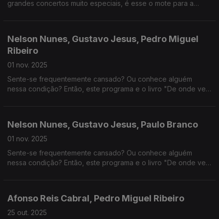
grandes concertos muito especiais, é esse o mote para a
conversa de hoje. Será o Sozinho em Casa, que conta já 35
anos, o filme de Natal para a nova geração?
Nelson Nunes, Gustavo Jesus, Pedro Miguel
Ribeiro
01 nov. 2025
Sente-se frequentemente cansado? Ou conhece alguém
nessa condição? Então, este programa e o livro "De onde vem
este cansaço?" são para si. Recomendamos ainda uma visita
ao Quake, nos 270 anos do terramoto de 1755.
Nelson Nunes, Gustavo Jesus, Paulo Branco
01 nov. 2025
Sente-se frequentemente cansado? Ou conhece alguém
nessa condição? Então, este programa e o livro "De onde vem
este cansaço?" são para si. Vamos também espreitar o cartaz
do Leffest.
Afonso Reis Cabral, Pedro Miguel Ribeiro
25 out. 2025