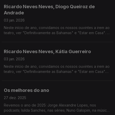
Ricardo Neves Neves, Diogo Queiroz de
Andrade
03 jan. 2026
Neste início de ano, convidamos os nossos ouvintes a irem ao
teatro, ver "Definitivamente as Bahamas" e "Estar em Casa". E
vamos perceber o que nos reserva o novo ano na inteligência
artificial.
Ricardo Neves Neves, Kátia Guerreiro
03 jan. 2026
Neste início de ano, convidamos os nossos ouvintes a irem ao
teatro, ver "Definitivamente as Bahamas" e "Estar em Casa".
Antecipamos o programa para Ponta Delgada - Capital
Portuguesa da Cultura 2026.
Os melhores do ano
27 dez. 2025
Revemos o ano de 2025: Jorge Alexandre Lopes, nos
podcasts; Isilda Sanches, nas séries; Nuno Galopim, na música