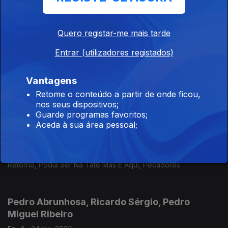
Amor e relações; jóias reais; Hamnet
Quero registar-me mais tarde
Rodrigo Leão, Inês Apenas, João Seixas
Entrar (utilizadores registados)
Ep. 6
07 fev. 2026
Novo disco "O Rapaz da Montanha", concerto solidário Amor
Vantagens
ao Centro, ciclo de conferênicas Genoma Urbano
Retome o conteúdo a partir de onde ficou,
nos seus dispositivos;
Guarde programas favoritos;
Mário Laginha, André Teodósio, Ricardo
Aceda à sua área pessoal;
Sérgio
Ep. 5
31 jan. 2026
Retorno, Podia Ser Na Tate Mas É Aqui, Pecadores
Pedro Abrunhosa, Ricardo Sérgio, Pedro
Miguel Ribeiro