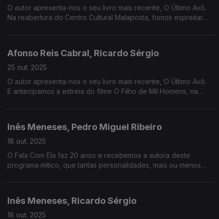
O autor apresenta-nos o seu livro mais recente, O Último Avô.
Na reabertura do Centro Cultural Malaposta, fomos espreitar
os bastidores d'A Ratoeira, uma peça em reposição, com Ruy
de Carvalho.
Afonso Reis Cabral, Ricardo Sérgio
25 out. 2025
O autor apresenta-nos o seu livro mais recente, O Último Avô.
E antecipamos a estreia do filme O Filho de Mil Homens, na
Netflix, baseado no livro de Valter Hugo Mãe com o mesmo
nome.
Inês Meneses, Pedro Miguel Ribeiro
18 out. 2025
O Fala Com Ela faz 20 anos e recebemos a autora deste
programa mítico, que tantas personalidades, mais ou menos
conhecidas, tem revelado. O doclisboa até 26 de outubro e
deixamos algumas sugestões.
Inês Meneses, Ricardo Sérgio
18 out. 2025