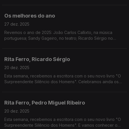
internacional
Os melhores do ano
27 dez. 2025
Revemos o ano de 2025: João Carlos Callixto, na música
portuguesa; Sandy Gageiro, no teatro; Ricardo Sérgio no
cinema; e Luís Caetano, nos livros
Rita Ferro, Ricardo Sérgio
20 dez. 2025
Esta semana, recebemos a escritora com o seu novo livro "O
Surpreendente Silêncio dos Homens". Celebramos ainda os
60 anos de "Música no Coração", o filme que não é de Natal...
mas é de Natal.
Rita Ferro, Pedro Miguel Ribeiro
20 dez. 2025
Esta semana, recebemos a escritora com o seu novo livro "O
Surpreendente Silêncio dos Homens". E vamos conhecer o