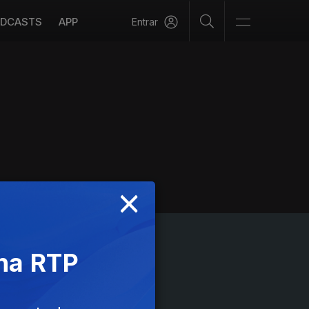
DCASTS
APP
Entrar
×
 na RTP