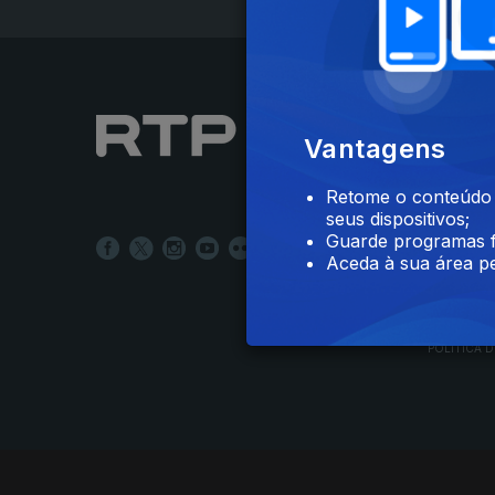
NOTÍCIAS
Vantagens
DESPORT
TELEVIS
Retome o conteúdo a
RÁDIO
seus dispositivos;
RTP ARQ
Guarde programas f
RTP ENSI
Aceda à sua área pe
POLÍTICA D