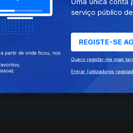
Uma única conta 
serviço público d
RTP PLAY
CONTACTOS
REGISTE-SE A
O
EM DIRETO
PROVEDORA DO
ÃO
REVER PROGRAMAS
TELESPECTADOR
 partir de onde ficou, nos
PROVEDORA DO OU
Quero registar-me mais tar
CONCURSOS
UIVOS
ACESSIBILIDADES
avoritos;
PERGUNTAS FREQUENTES
NA
SATÉLITES
ssoal;
Entrar (utilizadores regista
CONTACTOS
E PRIVACIDADE
POLÍTICA DE COOKIES
TERMOS E CONDIÇÕES
PUBLICIDADE
|
|
|