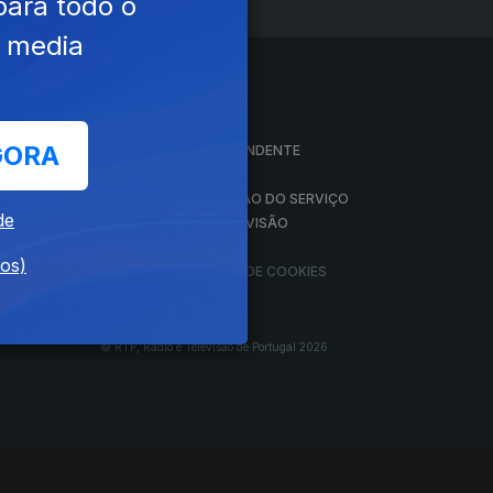
para todo o
e media
A EMPRESA
GORA
CONSELHO GERAL INDEPENDENTE
CONSELHO DE OPINIÃO
VINTE
CONTRATO DE CONCESSÃO DO SERVIÇO
de
PÚBLICO DE RÁDIO E TELEVISÃO
RGPD
dos)
GESTÃO DAS DEFINIÇÕES DE COOKIES
© RTP, Rádio e Televisão de Portugal 2026