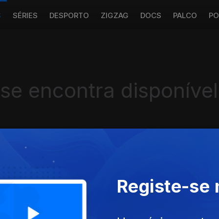
S
SÉRIES
DESPORTO
ZIGZAG
DOCS
PALCO
PO
 se encontra disponível
Instale a aplicação
RTP Play
Registe-se
Disponível para iOS, Android, Apple TV, Android TV e CarPlay