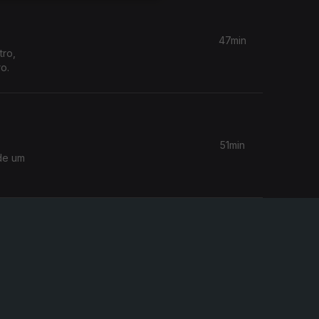
47min
tro,
o.
51min
de um