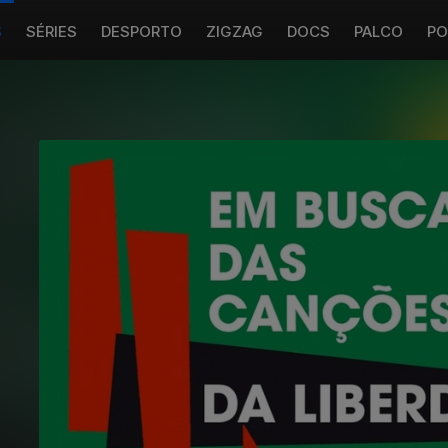
S
SÉRIES
DESPORTO
ZIGZAG
DOCS
PALCO
PO