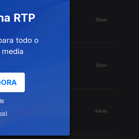
 na RTP
45min
centuado
 1975
para todo o
e media
51min
de sem
GORA
de
44min
dos)
,Luís
rdade.