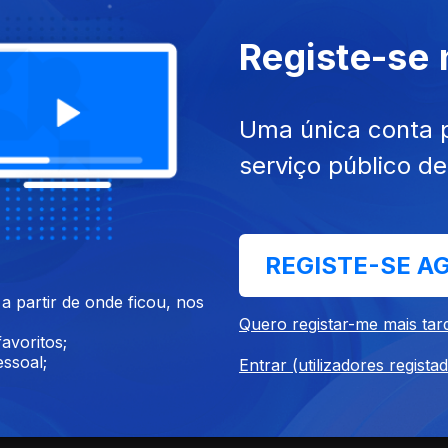
Registe-se
 dias do império português, a década de 60 trouxe consigo um a
de de autodeterminação que haveria de culminar, a 25 de Junho de
Uma única conta 
serviço público d
ciso cimentar ostentar uma identidade,orgulho e lutar pela liberda
que e a morna que é património imaterial reconhecido pela Unesco
REGISTE-SE A
 partir de onde ficou, nos
Quero registar-me mais tar
avoritos;
ssoal;
Entrar (utilizadores regista
taram Cabo Verde lhe carregam parte da alma -Cesária Évora,Bana
esta terceira etapa destes caminhos em busca das canções da libe