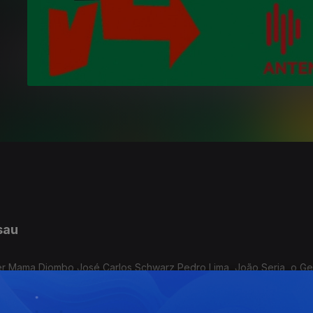
sau
per Mama Djombo,José Carlos Schwarz,Pedro Lima, João Seria, o Ge
 que a África Lusófona produziu quando a liberdade era ainda mira