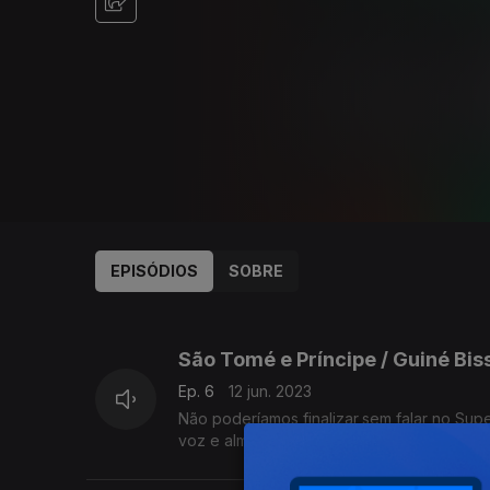
EPISÓDIOS
SOBRE
688343
São Tomé e Príncipe / Guiné Bis
Ep. 6
12 jun. 2023
Não poderíamos finalizar,sem falar no Su
voz e alma do mítico África Negra, música