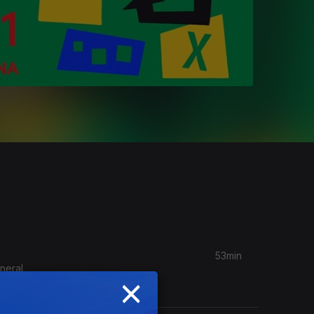
53min
neral,
×
gem