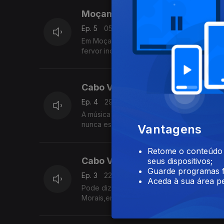
Moçambique
Ep. 5
05 jun. 2023
Em Moçambique,eram então os derradeiros
fervor independentista, uma natural vonta
Cabo Verde Parte 2
Ep. 4
29 mai. 2023
A música de Cabo Verde é rica,mas foi pre
nunca esquecer as raízes;o funaná, o batu
Vantagens
Retome o conteúdo a
Cabo Verde Parte 1
seus dispositivos;
Guarde programas f
Ep. 3
22 mai. 2023
Aceda à sua área pe
Pode dizer-se que todas as vozes que can
Morais,entre outros.Ficamo-nos por aqui n