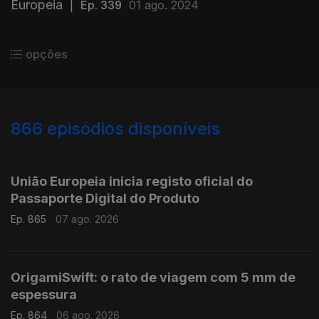
Europeia
|
Ep. 339
01 ago. 2024
opções
866
episódios disponíveis
943780
939932
935751
931928
União Europeia inicia registo oficial do
Passaporte Digital do Produto
Ep. 865
07 ago. 2026
OrigamiSwift: o rato de viagem com 5 mm de
espessura
Ep. 864
06 ago. 2026