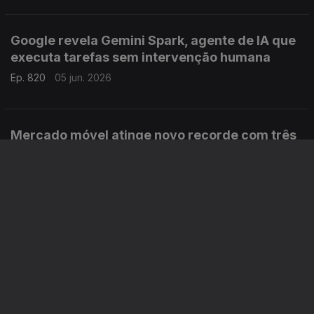
Google revela Gemini Spark, agente de IA que
executa tarefas sem intervenção humana
Ep. 820
05 jun. 2026
Mercado móvel atinge novo recorde com três
mil milhões de ligações 5G
Ep. 819
04 jun. 2026
RedMagic anuncia os novos smartphones topo
de gama
Ep. 818
03 jun. 2026