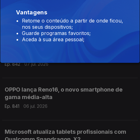
Vantagens
Samsung regressa em julho com Galaxy Z Fold
8 e Z Flip 8
Retome o conteúdo a partir de onde ficou,
nos seus dispositivos;
Ep. 843
08 jul. 2026
Guarde programas favoritos;
Aceda à sua área pessoal;
Nothing apresentou o novo Phone 4b
Ep. 842
07 jul. 2026
OPPO lança Reno16, o novo smartphone de
gama média-alta
Ep. 841
06 jul. 2026
Microsoft atualiza tablets profissionais com
Qualcomm Snapdragon X2