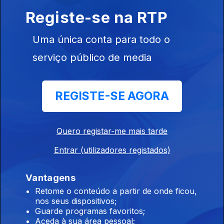
Registe-se na RTP
Ep. 840
03 jul. 2026
Uma única conta para todo o
Sennheiser apresenta Momentum 5 Wireless,
serviço público de media
o novo topo de gama com sustenbilidade e
aúdio de alta resolução
Ep. 839
02 jul. 2026
REGISTE-SE AGORA
Quero registar-me mais tarde
SNAP lança óculos autónomos de realidade
aumentada, os AR Glasses
Entrar (utilizadores registados)
Ep. 838
01 jul. 2026
Vantagens
Retome o conteúdo a partir de onde ficou,
nos seus dispositivos;
Chegam ao mercado os novos computadores
Guarde programas favoritos;
portáteis Nvidia RTX Spark
Aceda à sua área pessoal;