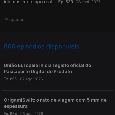
idiomas em tempo real
|
Ep. 539
08 mai. 2025
opções
866
episódios disponíveis
943780
939932
935751
931928
União Europeia inicia registo oficial do
Passaporte Digital do Produto
Ep. 865
07 ago. 2026
OrigamiSwift: o rato de viagem com 5 mm de
espessura
Ep. 864
06 ago. 2026