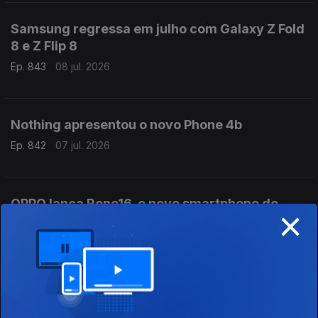
Samsung regressa em julho com Galaxy Z Fold
8 e Z Flip 8
Ep. 843
08 jul. 2026
Nothing apresentou o novo Phone 4b
Ep. 842
07 jul. 2026
OPPO lança Reno16, o novo smartphone de
×
gama média-alta
Ep. 841
06 jul. 2026
Microsoft atualiza tablets profissionais com
Qualcomm Snapdragon X2