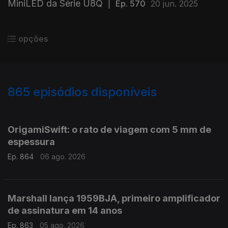
MiniLED da Série U8Q
|
Ep. 570
20 jun. 2025
opções
865
episódios disponíveis
943775
939933
935747
931921
926923
924205
920839
916471
913518
OrigamiSwift: o rato de viagem com 5 mm de
espessura
Ep. 864
06 ago. 2026
Marshall lança 1959BJA, primeiro amplificador
de assinatura em 14 anos
Ep. 863
05 ago. 2026