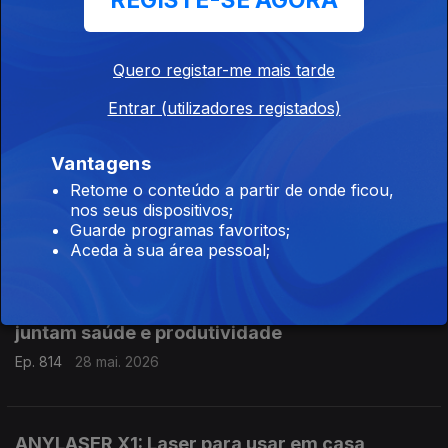
REGISTE-SE AGORA
Google apresenta o Gemini 3.5 Flash: novo
modelo de linguagem
Quero registar-me mais tarde
Ep. 816
01 jun. 2026
Entrar (utilizadores registados)
Vantagens
2026 fica marcado pela massificação das
Retome o conteúdo a partir de onde ficou,
baterias de iões de sódio
nos seus dispositivos;
Ep. 815
29 mai. 2026
Guarde programas favoritos;
Aceda à sua área pessoal;
VueBuds auriculares True Wireless (TWS)
juntam saúde e produtividade
Ep. 814
28 mai. 2026
ANYLASER X1: Laser para usar em casa