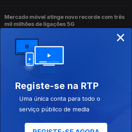
Mercado móvel atinge novo recorde com três
mil milhões de ligações 5G
×
Ep. 819
04 jun. 2026
RedMagic anuncia os novos smartphones topo
de gama
Ep. 818
03 jun. 2026
Registe-se na RTP
Investigadores da Universidade de Coimbra
Uma única conta para todo o
criam novo condutor transparente para ecrãs
serviço público de media
flexíveis
Ep. 817
02 jun. 2026