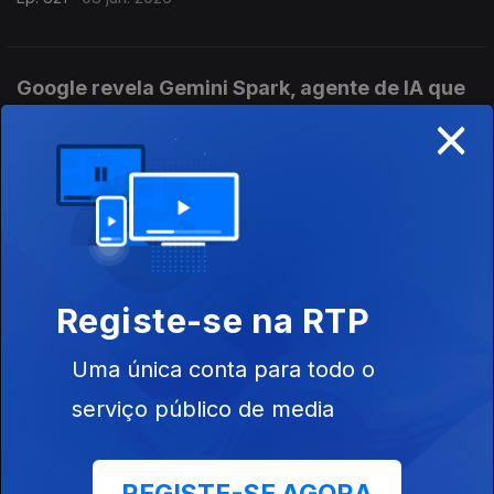
Google revela Gemini Spark, agente de IA que
×
executa tarefas sem intervenção humana
Ep. 820
05 jun. 2026
Mercado móvel atinge novo recorde com três
mil milhões de ligações 5G
Ep. 819
04 jun. 2026
Registe-se na RTP
Uma única conta para todo o
RedMagic anuncia os novos smartphones topo
serviço público de media
de gama
Ep. 818
03 jun. 2026