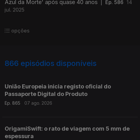
Azul da Morte' após quase 40 anos
|
Ep. 586
14
jul. 2025
opções
866
episódios disponíveis
943780
939932
935751
931928
929040
924204
920838
916472
913517
União Europeia inicia registo oficial do
Passaporte Digital do Produto
Ep. 865
07 ago. 2026
OrigamiSwift: o rato de viagem com 5 mm de
espessura