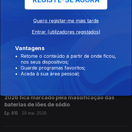
REGISTE-SE AGORA
Investigadores da Universidade de Coimbra
criam novo condutor transparente para ecrãs
Quero registar-me mais tarde
flexíveis
Entrar (utilizadores registados)
Ep. 817
02 jun. 2026
Vantagens
Retome o conteúdo a partir de onde ficou,
Google apresenta o Gemini 3.5 Flash: novo
nos seus dispositivos;
modelo de linguagem
Guarde programas favoritos;
Ep. 816
01 jun. 2026
Aceda à sua área pessoal;
2026 fica marcado pela massificação das
baterias de iões de sódio
Ep. 815
29 mai. 2026