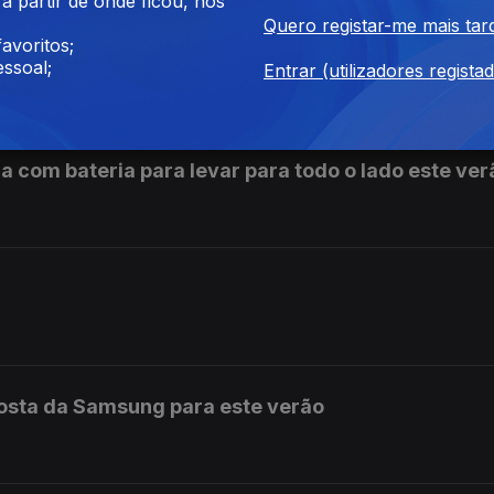
 partir de onde ficou, nos
Quero registar-me mais tar
avoritos;
 trotinete elétrica da marca chinesa
ssoal;
Entrar (utilizadores regista
ca com bateria para levar para todo o lado este ver
posta da Samsung para este verão