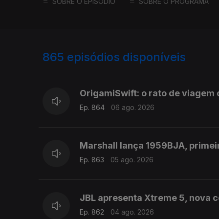
SOBRE O EPISÓDIO
SOBRE O PROGRAMA
865
episódios disponíveis
943775
939933
OrigamiSwift: o rato de viage
Ep. 864
06 ago. 2026
Marshall lança 1959BJA, primei
Ep. 863
05 ago. 2026
JBL apresenta Xtreme 5, nova co
Ep. 862
04 ago. 2026