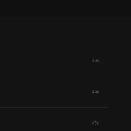
46s
44s
45s