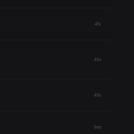
41s
s
49s
49s
1min