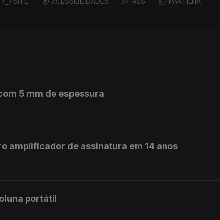
SITE
ACESSIBILIDADES
RSS
PARTILHA
m com 5 mm de espessura
ro amplificador de assinatura em 14 anos
luna portátil