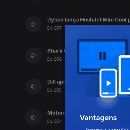
Dyson lança HushJet Mini Cool p
Ep. 857
28 jul. 2026
Shark ChillPill: o gadget que p
Ep. 856
27 jul. 2026
DJI apresenta Air 3S, o novo d
Ep. 855
24 jul. 2026
Motorola apresenta o telemóvel
Vantagens
Ep. 854
23 jul. 2026