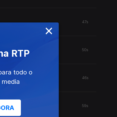
47s
×
 na RTP
50s
para todo o
46s
e media
59s
GORA