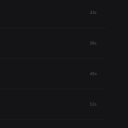
43s
38s
48s
52s