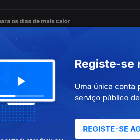
ara os dias de mais calor
romete refrescar os dias mais quentes do verão
Registe-se
Uma única conta 
rone de viagem
serviço público d
 dobrável Razr 50 Ultra
REGISTE-SE A