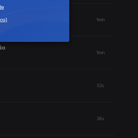
de
dos)
1min
ão
1min
52s
38s