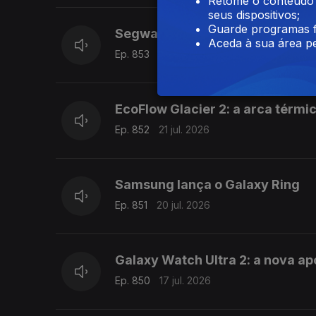
Retome o conteúdo a
seus dispositivos;
Guarde programas f
Segway-Ninebot ZT3 Pro: a nova
Aceda à sua área pe
Ep. 853
22 jul. 2026
EcoFlow Glacier 2: a arca térmi
Ep. 852
21 jul. 2026
Samsung lança o Galaxy Ring
Ep. 851
20 jul. 2026
Galaxy Watch Ultra 2: a nova a
Ep. 850
17 jul. 2026