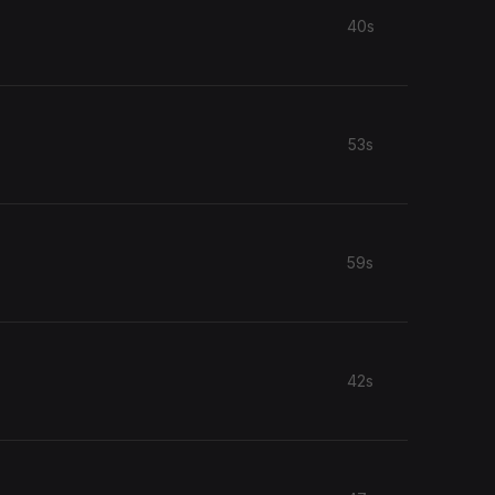
40s
53s
59s
42s